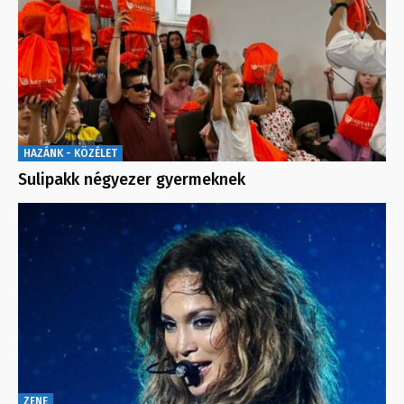
HAZÁNK - KÖZÉLET
Sulipakk négyezer gyermeknek
ZENE