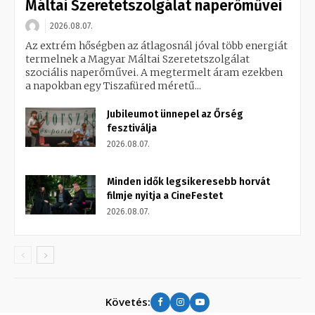
Máltai Szeretetszolgálat naperőművei
2026.08.07.
Az extrém hőségben az átlagosnál jóval több energiát
termelnek a Magyar Máltai Szeretetszolgálat
szociális naperőművei. A megtermelt áram ezekben
a napokban egy Tiszafüred méretű...
Jubileumot ünnepel az Őrség
fesztiválja
2026.08.07.
Minden idők legsikeresebb horvát
filmje nyitja a CineFestet
2026.08.07.
Követés: