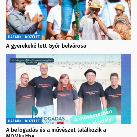
HAZÁNK - KÖZÉLET
A gyerekeké lett Győr belvárosa
HAZÁNK - KÖZÉLET
A befogadás és a művészet találkozik a
MOMkultba…