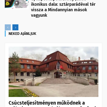
ikonikus dala: sztárparádéval tér
vissza a Mindannyian mások
vagyunk
NEKED AJÁNLJUK
Csúcsteljesítményen működnek a