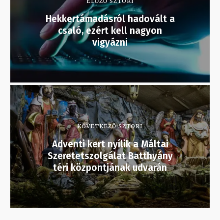
ELŐZŐ SZTORI
Hekkertámadásról hadovált a
csaló, ezért kell nagyon
vigyázni
KÖVETKEZŐ SZTORI
Adventi kert nyílik a Máltai
Szeretetszolgálat Batthyány
téri központjának udvarán