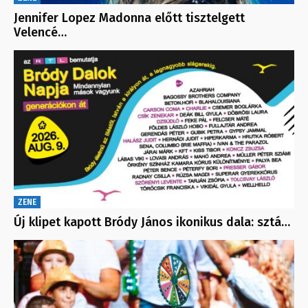
Jennifer Lopez Madonna előtt tisztelgett
Velencé…
ZENE
Új klipet kapott Bródy János ikonikus dala: sztá…