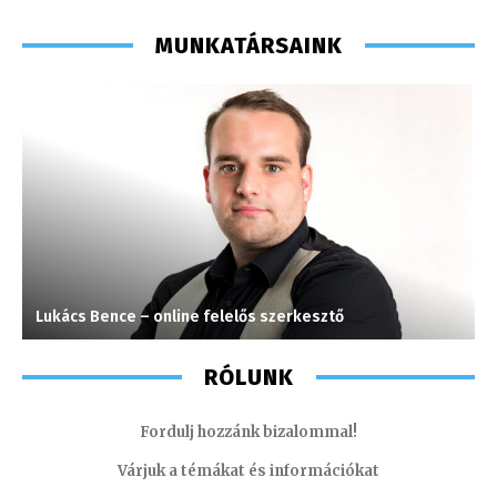
MUNKATÁRSAINK
Lukács Bence – online felelős szerkesztő
P
RÓLUNK
Fordulj hozzánk bizalommal!
Várjuk a témákat és információkat