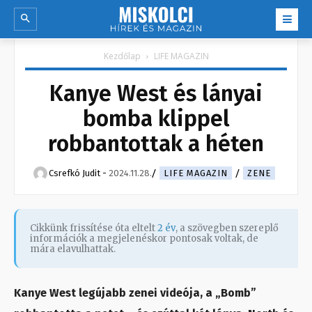
Kezdőlap
LIFE MAGAZIN
Kanye West és lányai
bomba klippel
robbantottak a héten
Csrefkó Judit
-
2024.11.28.
LIFE MAGAZIN
ZENE
Cikkünk frissítése óta eltelt
2 év
, a szövegben szereplő
információk a megjelenéskor pontosak voltak, de
mára elavulhattak.
Kanye West legújabb zenei videója, a „Bomb”