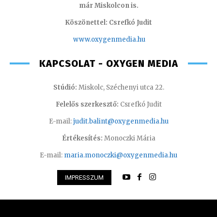
már Miskolcon is.
Köszönettel: Csrefkó Judit
www.oxyge
nmedia.hu
KAPCSOLAT - OXYGEN MEDIA
Stúdió:
Miskolc, Széchenyi utca 22.
Felelős szerkesztő:
Csrefkó Judit
E-mail:
judit.balint@oxygenmedia.hu
Értékesítés:
Monoczki Mária
E-mail:
maria.monoczki@oxygenmedia.hu
IMPRESSZUM