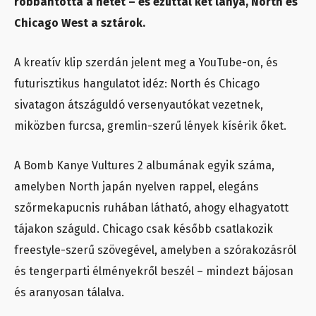
robbantotta a netet – és ezúttal két lánya, North és
Chicago West a sztárok.
A kreatív klip szerdán jelent meg a YouTube-on, és
futurisztikus hangulatot idéz: North és Chicago
sivatagon átszáguldó versenyautókat vezetnek,
miközben furcsa, gremlin-szerű lények kísérik őket.
A Bomb Kanye Vultures 2 albumának egyik száma,
amelyben North japán nyelven rappel, elegáns
szőrmekapucnis ruhában látható, ahogy elhagyatott
tájakon száguld. Chicago csak később csatlakozik
freestyle-szerű szövegével, amelyben a szórakozásról
és tengerparti élményekről beszél – mindezt bájosan
és aranyosan tálalva.