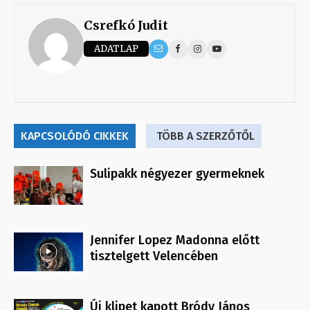
Csrefkó Judit
ADATLAP
KAPCSOLÓDÓ CIKKEK
TÖBB A SZERZŐTŐL
Sulipakk négyezer gyermeknek
Jennifer Lopez Madonna előtt
tisztelgett Velencében
Új klipet kapott Bródy János