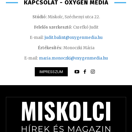
KAPCSOLAT - OXYGEN MEDIA
Stúdió:
Miskolc, Széchenyi utca 22.
Felelős szerkesztő:
Csrefkó Judit
E-mail:
judit.balint@oxygenmedia.hu
Értékesítés:
Monoczki Mária
E-mail:
maria.monoczki@oxygenmedia.hu
IMPRESSZUM