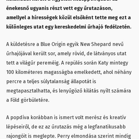
énekesnő ugyanis részt vett egy űrutazáson,
amellyel a hírességek közül elsőként tette meg ezt a
különleges utat egy kereskedelmi űrhajó fedélzetén.
A küldetésre a Blue Origin egyik New Shepard nevű
űrhajójával került sor, amely rövid, de látványos utat
tett a világűr pereméig. A repülés során Katy mintegy
100 kilométeres magasságba emelkedett, ahol néhány
percre a teljes súlytalanság állapotát is
megtapasztalhatta, és lenyűgöző kilátás nyílt számára
a Föld görbületére.
A popdíva korábban is ismert volt merész és kreatív
lépéseiről, de ez az űrutazás még a legfanatikusabb
rajongóit is meglepte. Perry elmondása szerint mindig