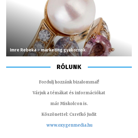
Imre Rebeka – marketing gyakornok
G
RÓLUNK
Fordulj hozzánk bizalommal!
Várjuk a témákat és információkat
már Miskolcon is.
Köszönettel: Csrefkó Judit
www.oxyge
nmedia.hu