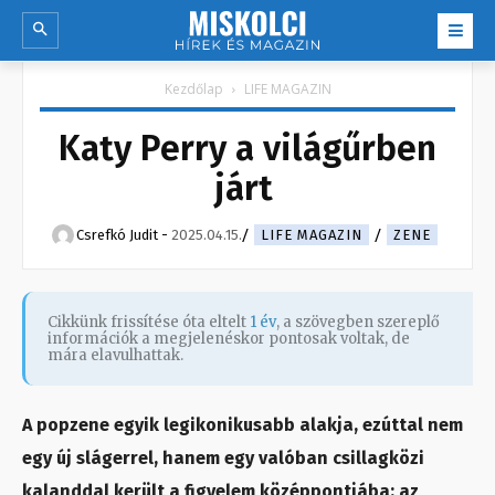
Kezdőlap
LIFE MAGAZIN
Katy Perry a világűrben
járt
Csrefkó Judit
-
2025.04.15.
LIFE MAGAZIN
ZENE
Cikkünk frissítése óta eltelt
1 év
, a szövegben szereplő
információk a megjelenéskor pontosak voltak, de
mára elavulhattak.
A popzene egyik legikonikusabb alakja, ezúttal nem
egy új slágerrel, hanem egy valóban csillagközi
kalanddal került a figyelem középpontjába: az