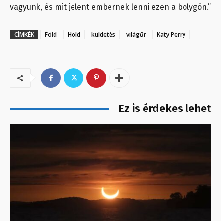
vagyunk, és mit jelent embernek lenni ezen a bolygón.”
CÍMKÉK
Föld
Hold
küldetés
világűr
Katy Perry
Ez is érdekes lehet