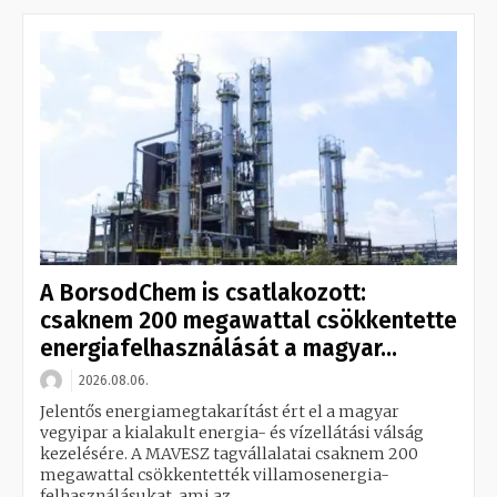
A BorsodChem is csatlakozott:
csaknem 200 megawattal csökkentette
energiafelhasználását a magyar...
2026.08.06.
Jelentős energiamegtakarítást ért el a magyar
vegyipar a kialakult energia- és vízellátási válság
kezelésére. A MAVESZ tagvállalatai csaknem 200
megawattal csökkentették villamosenergia-
felhasználásukat, ami az...