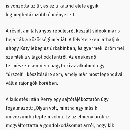
is vonzotta az űr, és ez a kaland élete egyik
legmeghatározóbb élménye lett.
A rövid, ám látványos repülésről készült videók máris
bejárták a közösségi médiát. A felvételeken láthatjuk,
ahogy Katy lebeg az űrkabinban, és gyermeki örömmel
szemléli a világot odafentről. Az énekesnő
természetesen nem hagyta ki az alkalmat egy
"űrszelfi" készítésére sem, amely már most legendává
vált a rajongók körében.
A küldetés után Perry egy sajtótájékoztatón úgy
fogalmazott: „Olyan volt, mintha egy másik
univerzumba léptem volna. Ez az élmény örökre
megváltoztatta a gondolkodásomat arról, hogy kik