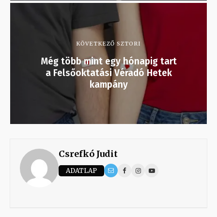
KÖVETKEZŐ SZTORI
Még több mint egy hónapig tart
a Felsőoktatási Véradó Hetek
kampány
Csrefkó Judit
ADATLAP