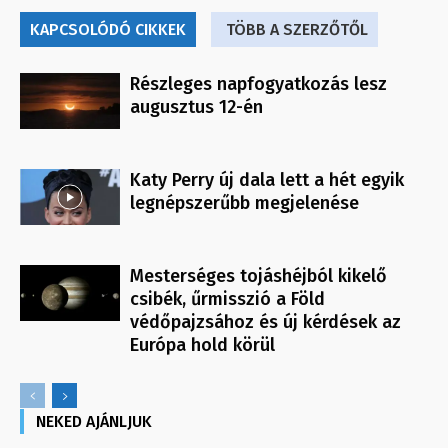
KAPCSOLÓDÓ CIKKEK
TÖBB A SZERZŐTŐL
Részleges napfogyatkozás lesz
augusztus 12-én
Katy Perry új dala lett a hét egyik
legnépszerűbb megjelenése
Mesterséges tojáshéjból kikelő
csibék, űrmisszió a Föld
védőpajzsához és új kérdések az
Európa hold körül
NEKED AJÁNLJUK