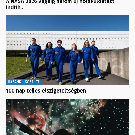
A NASA 2026 végéig három új holdküldetést
indíth…
HAZÁNK - KÖZÉLET
100 nap teljes elszigeteltségben