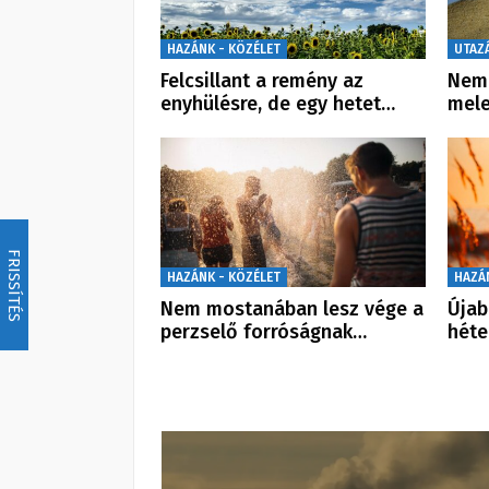
HAZÁNK - KÖZÉLET
UTAZ
Felcsillant a remény az
Nem 
enyhülésre, de egy hetet…
mele
FRISSÍTÉS
HAZÁNK - KÖZÉLET
HAZÁ
Nem mostanában lesz vége a
Újab
perzselő forróságnak…
héte