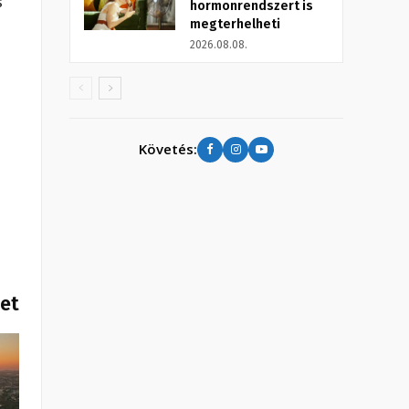
s
hormonrendszert is
megterhelheti
2026.08.08.
Követés:
het