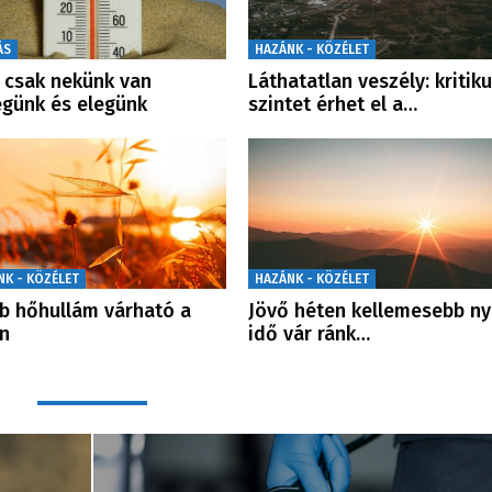
ÁS
HAZÁNK - KÖZÉLET
csak nekünk van
Láthatatlan veszély: kritik
günk és elegünk
szintet érhet el a…
NK - KÖZÉLET
HAZÁNK - KÖZÉLET
b hőhullám várható a
Jövő héten kellemesebb ny
n
idő vár ránk…