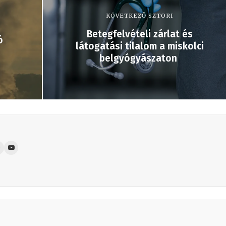
KÖVETKEZŐ SZTORI
Betegfelvételi zárlat és
ó
látogatási tilalom a miskolci
belgyógyászaton