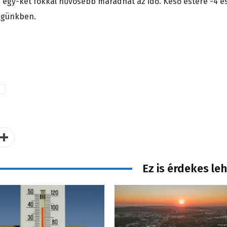
 egy-két fokkal hűvösebb maradhat az idő. Késő estére -4 é
ségünkben.
s
Ez is érdekes le