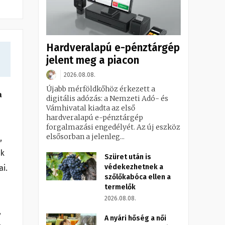
Hardveralapú e-pénztárgép
jelent meg a piacon
2026.08.08.
Újabb mérföldkőhöz érkezett a
a
digitális adózás: a Nemzeti Adó- és
Vámhivatal kiadta az első
hardveralapú e-pénztárgép
forgalmazási engedélyét. Az új eszköz
elsősorban a jelenleg...
,
ik
Szüret után is
védekezhetnek a
ai.
szőlőkabóca ellen a
termelők
2026.08.08.
,
A nyári hőség a női