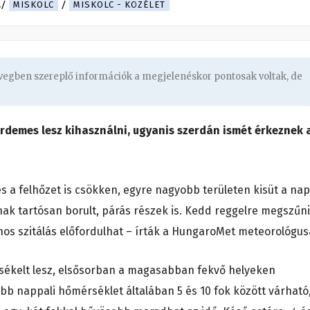
.
MISKOLC
MISKOLC - KÖZÉLET
övegben szereplő információk a megjelenéskor pontosak voltak, de
érdemes lesz kihasználni, ugyanis szerdán ismét érkeznek 
s a felhőzet is csökken, egyre nagyobb területen kisüt a nap
 tartósan borult, párás részek is. Kedd reggelre megszűn
ónos szitálás előfordulhat – írták a HungaroMet meteorológus
sékelt lesz, elsősorban a magasabban fekvő helyeken
bb nappali hőmérséklet általában 5 és 10 fok között várható