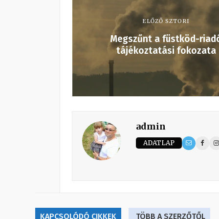
ELŐZŐ SZTORI
Megszűnt a füstköd-riad
tájékoztatási fokozata
admin
ADATLAP
KAPCSOLÓDÓ CIKKEK
TÖBB A SZERZŐTŐL