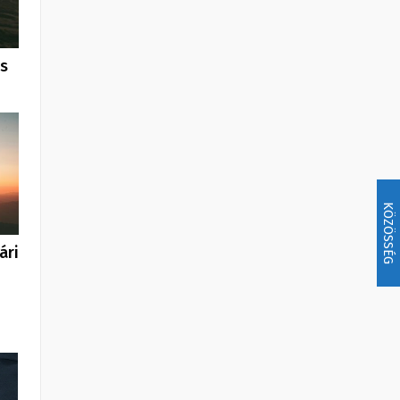
us
KÖZÖSSÉG
ári