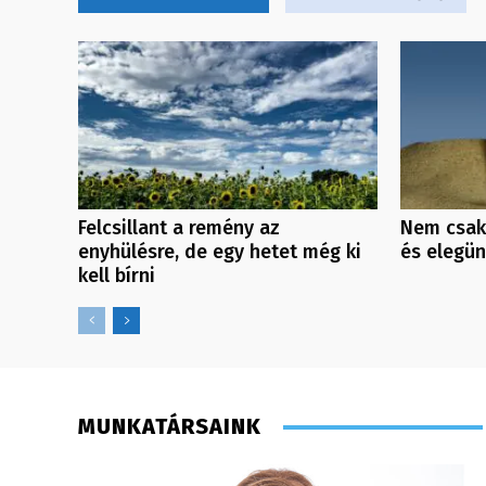
Felcsillant a remény az
Nem csak
enyhülésre, de egy hetet még ki
és elegü
kell bírni
MUNKATÁRSAINK