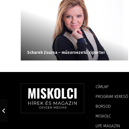
Scharek Zsuzsa – műsorvezető, riporter
CÍMLAP
PROGRAM KERESŐ
BORSOD
MISKOLC
LIFE MAGAZIN