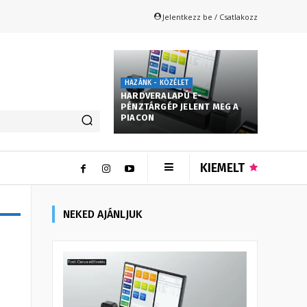
Jelentkezz be / Csatlakozz
HAZÁNK - KÖZÉLET
HARDVERALAPÚ E-
PÉNZTÁRGÉP JELENT MEG A
PIACON
KIEMELT
NEKED AJÁNLJUK