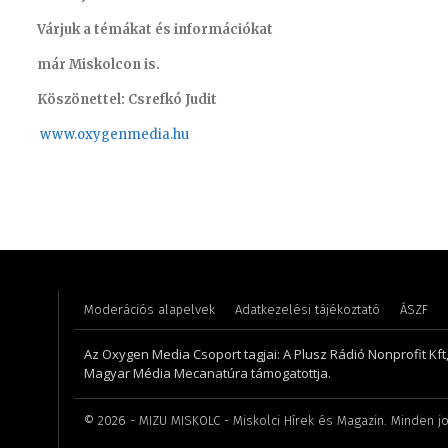
Várjuk a témákat és információkat
már Miskolcon is.
Köszönettel: Csrefkó Judit
www.oxyge
nmedia.hu
Meronka Péter – programigazgató
Farkasdi
Moderációs alapelvek
Adatkezelési tájékoztató
ÁSZF
Az Oxygen Media Csoport tagjai: A Plusz Rádió Nonprofit Kft
Magyar Média Mecanatúra támogatottja.
©
2026
- MIZU MISKOLC - Miskolci Hírek és Magazin. Minden jo