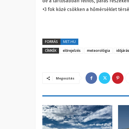
de a tartósabban felhős, párás részeken
+3 fok közé csökken a hőmérséklet tér
FORRÁS
MET.HU
CÍMKÉK
előrejelzés
meteorológia
időjárá
Megosztás