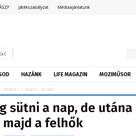
ÁSZF
Játékszabályzat
Médiaajánlatunk
OLC
SOD
HAZÁNK
LIFE MAGAZIN
MOZIMŰSOR
MISKOLC
Miskolc - Közélet
 sütni a nap, de utána
 majd a felhők