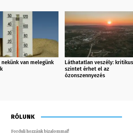
 nekünk van melegünk
Láthatatlan veszély: kritiku
nk
szintet érhet el az
ózonszennyezés
RÓLUNK
Fordulj hozzánk bizalommal!