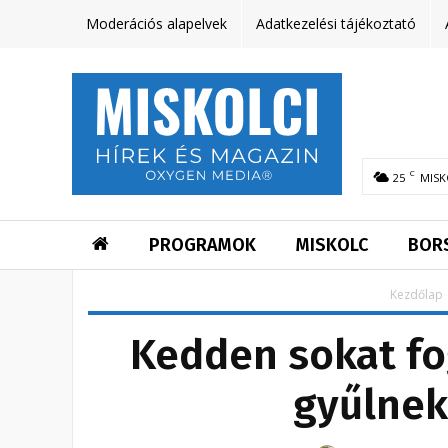
Moderációs alapelvek
Adatkezelési tájékoztató
C
25
MISK
PROGRAMOK
MISKOLC
BOR
Kezdőlap
Kedden sokat fog
gyűlnek