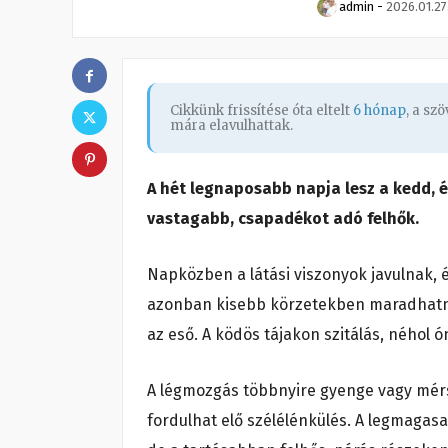
admin
-
2026.01.27
Cikkünk frissítése óta eltelt
6 hónap
, a sz
mára elavulhattak.
A hét legnaposabb napja lesz a kedd, 
vastagabb, csapadékot adó felhők.
Napközben a látási viszonyok javulnak, é
azonban kisebb körzetekben maradhatnak
az eső. A ködös tájakon szitálás, néhol 
A légmozgás többnyire gyenge vagy mér
fordulhat elő szélélénkülés. A legmagasa