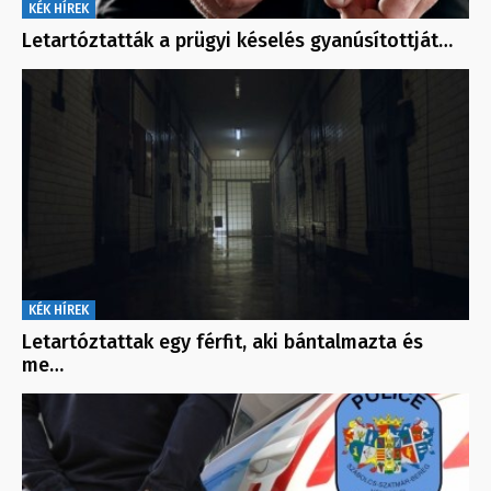
KÉK HÍREK
Letartóztatták a prügyi késelés gyanúsítottját…
KÉK HÍREK
Letartóztattak egy férfit, aki bántalmazta és
me…