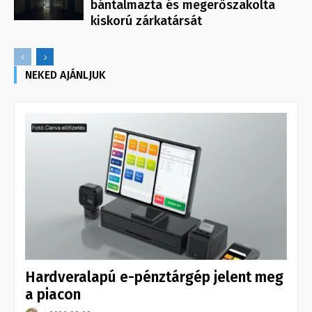
bántalmazta és megerőszakolta
kiskorú zárkatársát
NEKED AJÁNLJUK
Hardveralapú e-pénztárgép jelent meg
a piacon