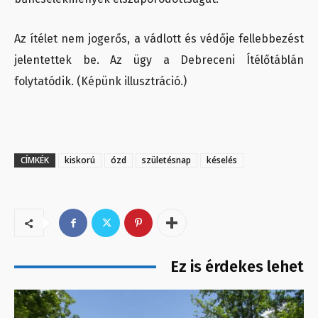
Az ítélet nem jogerős, a vádlott és védője fellebbezést
jelentettek be. Az ügy a Debreceni Ítélőtáblán
folytatódik. (Képünk illusztráció.)
CÍMKÉK
kiskorú
ózd
születésnap
késelés
Ez is érdekes lehet