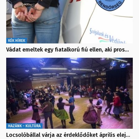
KÉK HÍREK
Vádat emeltek egy fiatalkorú fiú ellen, aki pros…
HAZÁNK - KULTÚRA
Locsolóbállal várja az érdeklődőket április elej…