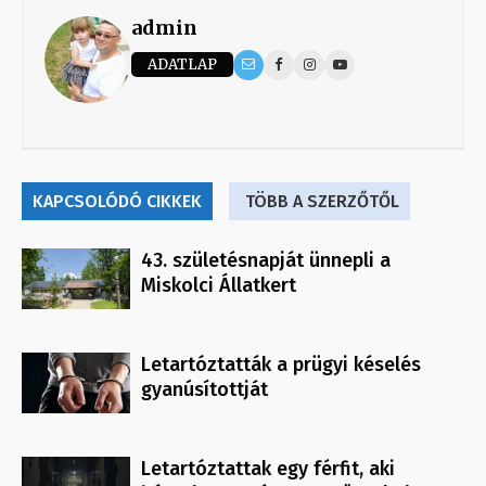
admin
ADATLAP
KAPCSOLÓDÓ CIKKEK
TÖBB A SZERZŐTŐL
43. születésnapját ünnepli a
Miskolci Állatkert
Letartóztatták a prügyi késelés
gyanúsítottját
Letartóztattak egy férfit, aki