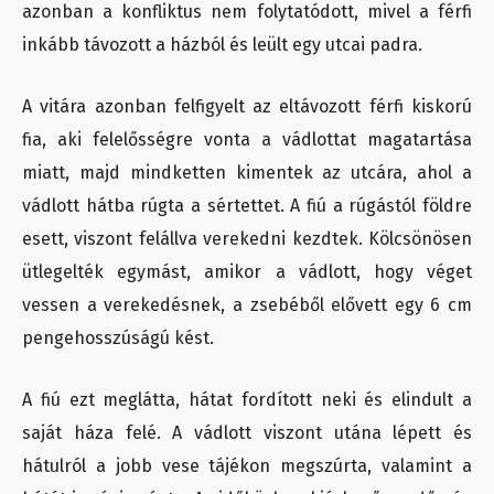
azonban a konfliktus nem folytatódott, mivel a férfi
inkább távozott a házból és leült egy utcai padra.
A vitára azonban felfigyelt az eltávozott férfi kiskorú
fia, aki felelősségre vonta a vádlottat magatartása
miatt, majd mindketten kimentek az utcára, ahol a
vádlott hátba rúgta a sértettet. A fiú a rúgástól földre
esett, viszont felállva verekedni kezdtek. Kölcsönösen
ütlegelték egymást, amikor a vádlott, hogy véget
vessen a verekedésnek, a zsebéből elővett egy 6 cm
pengehosszúságú kést.
A fiú ezt meglátta, hátat fordított neki és elindult a
saját háza felé. A vádlott viszont utána lépett és
hátulról a jobb vese tájékon megszúrta, valamint a