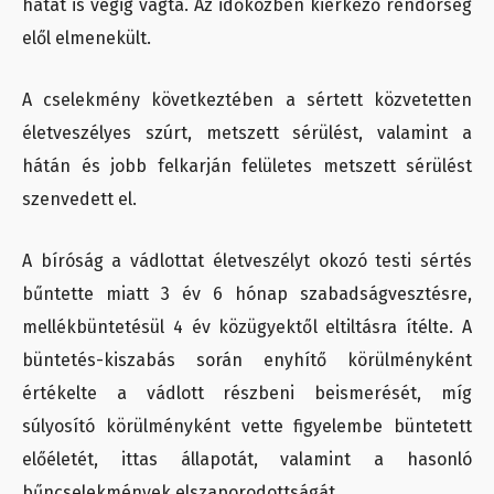
hátát is végig vágta. Az időközben kiérkező rendőrség
elől elmenekült.
A cselekmény következtében a sértett közvetetten
életveszélyes szúrt, metszett sérülést, valamint a
hátán és jobb felkarján felületes metszett sérülést
szenvedett el.
A bíróság a vádlottat életveszélyt okozó testi sértés
bűntette miatt 3 év 6 hónap szabadságvesztésre,
mellékbüntetésül 4 év közügyektől eltiltásra ítélte. A
büntetés-kiszabás során enyhítő körülményként
értékelte a vádlott részbeni beismerését, míg
súlyosító körülményként vette figyelembe büntetett
előéletét, ittas állapotát, valamint a hasonló
bűncselekmények elszaporodottságát.