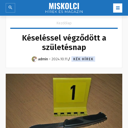
Kezdőlap
Késeléssel végződött a
születésnap
admin
-
2024.10.11.
KÉK HÍREK