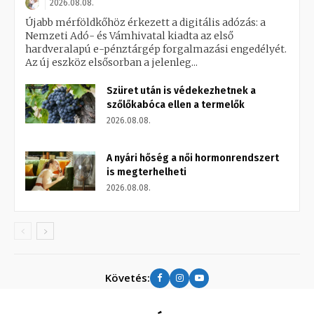
2026.08.08.
Újabb mérföldkőhöz érkezett a digitális adózás: a
Nemzeti Adó- és Vámhivatal kiadta az első
hardveralapú e-pénztárgép forgalmazási engedélyét.
Az új eszköz elsősorban a jelenleg...
Szüret után is védekezhetnek a
szőlőkabóca ellen a termelők
2026.08.08.
A nyári hőség a női hormonrendszert
is megterhelheti
2026.08.08.
Követés: