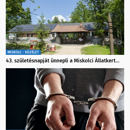
MISKOLC - KÖZÉLET
43. születésnapját ünnepli a Miskolci Állatkert…