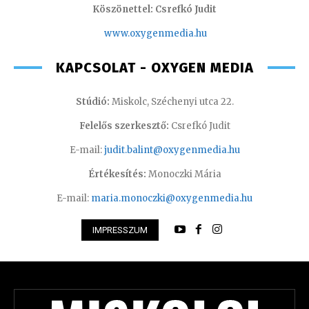
Köszönettel: Csrefkó Judit
www.oxyge
nmedia.hu
KAPCSOLAT - OXYGEN MEDIA
Stúdió:
Miskolc, Széchenyi utca 22.
Felelős szerkesztő:
Csrefkó Judit
E-mail:
judit.balint@oxygenmedia.hu
Értékesítés:
Monoczki Mária
E-mail:
maria.monoczki@oxygenmedia.hu
IMPRESSZUM