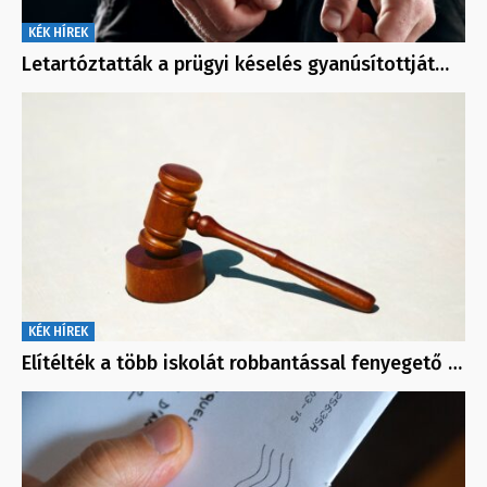
KÉK HÍREK
Letartóztatták a prügyi késelés gyanúsítottját…
KÉK HÍREK
Elítélték a több iskolát robbantással fenyegető …