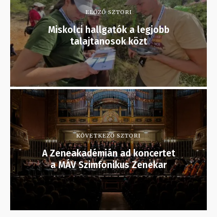
ELŐZŐ SZTORI
Miskolci hallgatók a legjobb
talajtanosok közt
KÖVETKEZŐ SZTORI
A Zeneakadémián ad koncertet
a MÁV Szimfonikus Zenekar