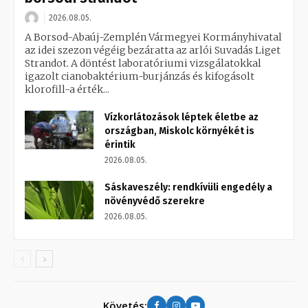
2026.08.05.
A Borsod-Abaúj-Zemplén Vármegyei Kormányhivatal
az idei szezon végéig bezáratta az arlói Suvadás Liget
Strandot. A döntést laboratóriumi vizsgálatokkal
igazolt cianobaktérium-burjánzás és kifogásolt
klorofill-a érték...
Vízkorlátozások léptek életbe az
országban, Miskolc környékét is
érintik
2026.08.05.
Sáskaveszély: rendkívüli engedély a
növényvédő szerekre
2026.08.05.
Követés: