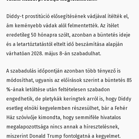
Diddy-t prostitúció elősegítésének vádjával ítélték el,
ám keményebb vádak alól felmentették. Az ítélet
eredetileg 50 hónapra szólt, azonban a büntetés ideje
és a letartóztatástól eltelt idő beszámítása alapján
várhatóan 2028. május 8-án szabadulhat.
A szabadulás időpontján azonban több tényező is
módosíthat, ugyanis az előírások szerint a büntetés 85
%-ának letöltése után feltételesen szabadon
engedhetik, de pletykák keringtek arról is, hogy Diddy
esetleg elnöki kegyelemben részesülhet, bár a Fehér
Ház szóvivője kimondta, hogy semmiféle hivatalos
megalapozottsága nincs annak a híresztelésnek,
miszerint Donald Trump fontolgatná a kegyelmet.