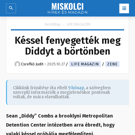
Kezdőlap
LIFE MAGAZIN
Késsel fenyegették meg
Diddyt a börtönben
Csrefkó Judit
-
2025.10.27.
LIFE MAGAZIN
ZENE
Cikkünk frissítése óta eltelt
9 hónap
, a szövegben
szereplő információk a megjelenéskor pontosak
voltak, de mára elavulhattak.
Sean „Diddy” Combs a brooklyni Metropolitan
Detention Center intézetben arra ébredt, hogy
valaki késsel próbálja megfélemlíteni.