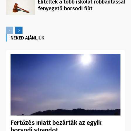
Elítélték a több iskolát robbantással
fenyegető borsodi fiút
NEKED AJÁNLJUK
Fertőzés miatt bezárták az egyik
borsodi strandot