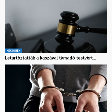
KÉK HÍREK
Letartóztatták a kaszával támadó testvért…