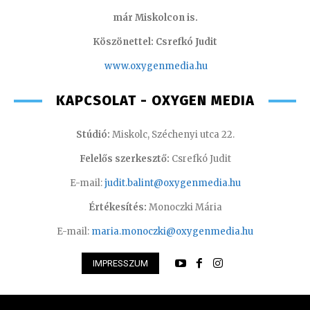
már Miskolcon is.
Köszönettel: Csrefkó Judit
www.oxyge
nmedia.hu
KAPCSOLAT - OXYGEN MEDIA
Stúdió:
Miskolc, Széchenyi utca 22.
Felelős szerkesztő:
Csrefkó Judit
E-mail:
judit.balint@oxygenmedia.hu
Értékesítés:
Monoczki Mária
E-mail:
maria.monoczki@oxygenmedia.hu
IMPRESSZUM