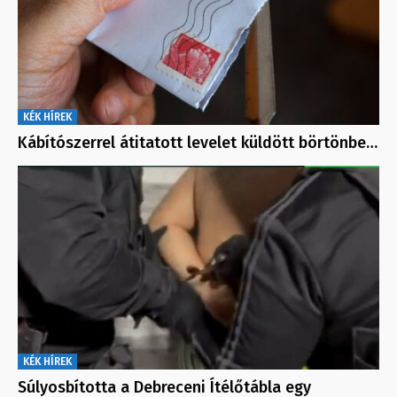
KÉK HÍREK
Kábítószerrel átitatott levelet küldött börtönbe…
KÉK HÍREK
Súlyosbította a Debreceni Ítélőtábla egy