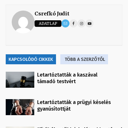
Csrefkó Judit
ADATLAP
KAPCSOLÓDÓ CIKKEK
TÖBB A SZERZŐTŐL
Letartóztatták a kaszával
támadó testvért
Letartóztatták a prügyi késelés
gyanúsítottját