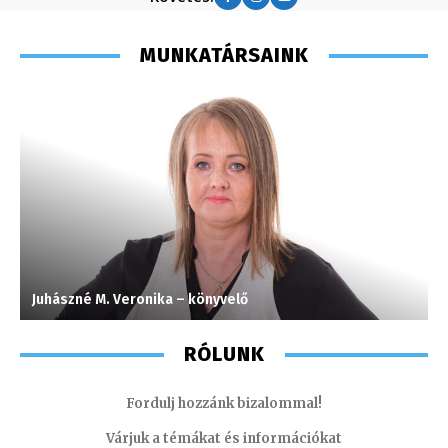
MUNKATÁRSAINK
Juhászné M. Veronika – könyvelő
H
RÓLUNK
Fordulj hozzánk bizalommal!
Várjuk a témákat és információkat