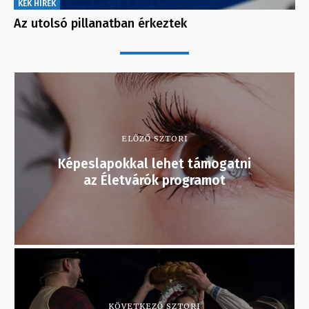
KÉK HÍREK
Az utolsó pillanatban érkeztek
ELŐZŐ SZTORI
Képeslapokkal lehet támogatni
az Életvárók programot
KÖVETKEZŐ SZTORI