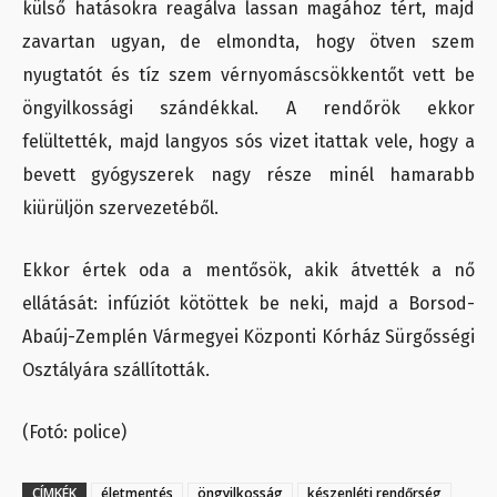
külső hatásokra reagálva lassan magához tért, majd
zavartan ugyan, de elmondta, hogy ötven szem
nyugtatót és tíz szem vérnyomáscsökkentőt vett be
öngyilkossági szándékkal. A rendőrök ekkor
felültették, majd langyos sós vizet itattak vele, hogy a
bevett gyógyszerek nagy része minél hamarabb
kiürüljön szervezetéből.
Ekkor értek oda a mentősök, akik átvették a nő
ellátását: infúziót kötöttek be neki, majd a Borsod-
Abaúj-Zemplén Vármegyei Központi Kórház Sürgősségi
Osztályára szállították.
(Fotó: police)
CÍMKÉK
életmentés
öngyilkosság
készenléti rendőrség