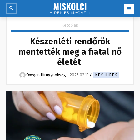
Kezdőlap
Készenléti rendőrök
mentették meg a fiatal nő
életét
Oxygen Hirügynökség
-
2025.02.19.
KÉK HÍREK