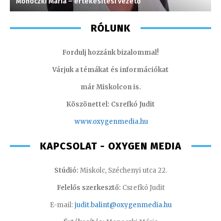
Monoczki Mária – értékesítési vezető
K
RÓLUNK
Fordulj hozzánk bizalommal!
Várjuk a témákat és információkat
már Miskolcon is.
Köszönettel: Csrefkó Judit
www.oxyge
nmedia.hu
KAPCSOLAT - OXYGEN MEDIA
Stúdió:
Miskolc, Széchenyi utca 22.
Felelős szerkesztő:
Csrefkó Judit
E-mail:
judit.balint@oxygenmedia.hu