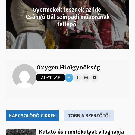
Gyermekek lesznek az idei
Csángó Bál színpadi műsorának
fellépői
Oxygen Hirügynökség
ADATLAP
KAPCSOLÓDÓ CIKKEK
TÖBB A SZERZŐTŐL
Kutató és mentőkutyák világnapja