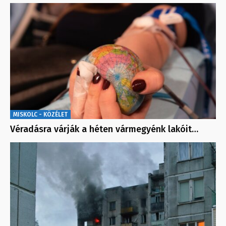
MISKOLC - KÖZÉLET
Véradásra várják a héten vármegyénk lakóit…