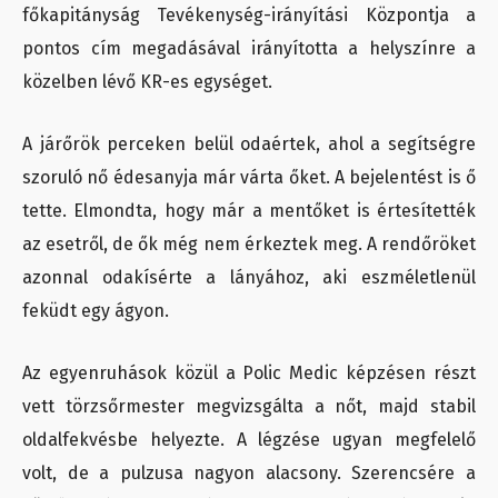
főkapitányság Tevékenység-irányítási Központja a
pontos cím megadásával irányította a helyszínre a
közelben lévő KR-es egységet.
A járőrök perceken belül odaértek, ahol a segítségre
szoruló nő édesanyja már várta őket. A bejelentést is ő
tette. Elmondta, hogy már a mentőket is értesítették
az esetről, de ők még nem érkeztek meg. A rendőröket
azonnal odakísérte a lányához, aki eszméletlenül
feküdt egy ágyon.
Az egyenruhások közül a Polic Medic képzésen részt
vett törzsőrmester megvizsgálta a nőt, majd stabil
oldalfekvésbe helyezte. A légzése ugyan megfelelő
volt, de a pulzusa nagyon alacsony. Szerencsére a