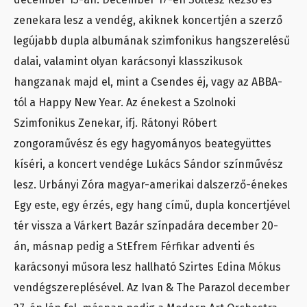
zenekara lesz a vendég, akiknek koncertjén a szerző
legújabb dupla albumának szimfonikus hangszerelésű
dalai, valamint olyan karácsonyi klasszikusok
hangzanak majd el, mint a Csendes éj, vagy az ABBA-
tól a Happy New Year. Az énekest a Szolnoki
Szimfonikus Zenekar, ifj. Rátonyi Róbert
zongoraművész és egy hagyományos beategyüttes
kíséri, a koncert vendége Lukács Sándor színművész
lesz. Urbányi Zóra magyar-amerikai dalszerző-énekes
Egy este, egy érzés, egy hang című, dupla koncertjével
tér vissza a Várkert Bazár színpadára december 20-
án, másnap pedig a StEfrem Férfikar adventi és
karácsonyi műsora lesz hallható Szirtes Edina Mókus
vendégszereplésével. Az Ivan & The Parazol december