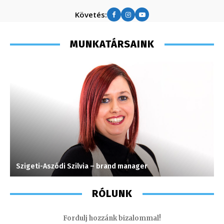
Követés:
MUNKATÁRSAINK
Szigeti-Aszódi Szilvia – brand manager
K
RÓLUNK
Fordulj hozzánk bizalommal!