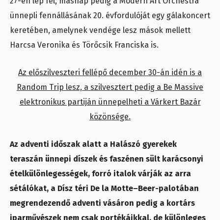
27-én lép fel, másnap pedig a Modern Art Orchestra
ünnepli fennállásának 20. évfordulóját egy gálakoncert
keretében, amelynek vendége lesz mások mellett
Harcsa Veronika és Törőcsik Franciska is.
Az előszilveszteri fellépő december 30-án idén is a
Random Trip lesz, a szilvesztert pedig a Be Massive
elektronikus partiján ünnepelheti a Várkert Bazár
közönsége.
Az adventi időszak alatt a Halászó gyerekek
teraszán ünnepi díszek és faszénen sült karácsonyi
ételkülönlegességek, forró italok várják az arra
sétálókat, a Dísz téri De la Motte–Beer-palotában
megrendezendő adventi vásáron pedig a kortárs
iparművészek nem csak portékáikkal, de különleges