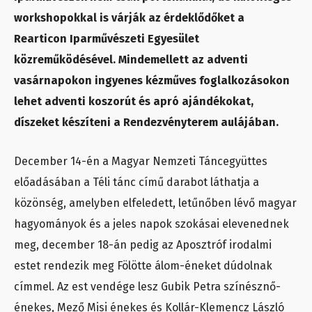
workshopokkal is várják az érdeklődőket a
Rearticon Iparművészeti Egyesület
közreműködésével. Mindemellett az adventi
vasárnapokon ingyenes kézműves foglalkozásokon
lehet adventi koszorút és apró ajándékokat,
díszeket készíteni a Rendezvényterem aulájában.
December 14-én a Magyar Nemzeti Táncegyüttes
előadásában a Téli tánc című darabot láthatja a
közönség, amelyben elfeledett, letűnőben lévő magyar
hagyományok és a jeles napok szokásai elevenednek
meg, december 18-án pedig az Aposztróf irodalmi
estet rendezik meg Fölötte álom-éneket dúdolnak
címmel. Az est vendége lesz Gubik Petra színésznő-
énekes, Mező Misi énekes és Kollár-Klemencz László