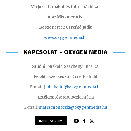
Várjuk a témákat és információkat
már Miskolcon is.
Köszönettel: Csrefkó Judit
www.oxyge
nmedia.hu
KAPCSOLAT - OXYGEN MEDIA
Stúdió:
Miskolc, Széchenyi utca 22.
Felelős szerkesztő:
Csrefkó Judit
E-mail:
judit.balint@oxygenmedia.hu
Értékesítés:
Monoczki Mária
E-mail:
maria.monoczki@oxygenmedia.hu
IMPRESSZUM