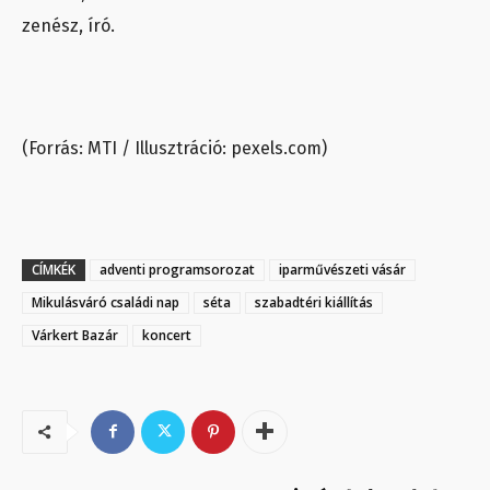
zenész, író.
(Forrás: MTI / Illusztráció: pexels.com)
CÍMKÉK
adventi programsorozat
iparművészeti vásár
Mikulásváró családi nap
séta
szabadtéri kiállítás
Várkert Bazár
koncert