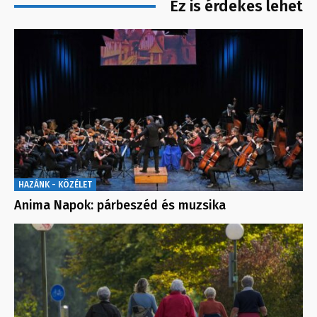
Ez is érdekes lehet
HAZÁNK - KÖZÉLET
Anima Napok: párbeszéd és muzsika