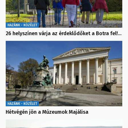
HAZÁNK - KÖZÉLET
26 helyszínen várja az érdeklődőket a Botra fel!…
HAZÁNK - KÖZÉLET
Hétvégén jön a Múzeumok Majálisa