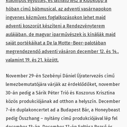
Kolompos együttes, és látható lesz a Kippkopp a
hóban című bábmusical, az adventi vasárnapokon
ingyenes kézműves foglalkozásokon lehet majd
adventi koszorút készíteni a Rendezvényterem
aulájában, de magyar iparművészek is kínálják majd
saját portékáikat a De la Motte–Beer-palotában
megrendezendő adventi vásáron december 12. és 14.,
valamint 19. és 21. között.
November 29-én Szebényi Dániel Újratervezés című
lemezbemutatójára várják az érdeklődőket, november
30-án pedig a Sárik Péter Trió és Koszorus Krisztina
közös produkciójának ad otthon a helyszín. December
7-én duplakoncertet ad a Budapest Bár, a Honeybeast
pedig Összhang – nyitány című produkciójával lép fel
december 13-án. December 17-én Soltész Rezső és