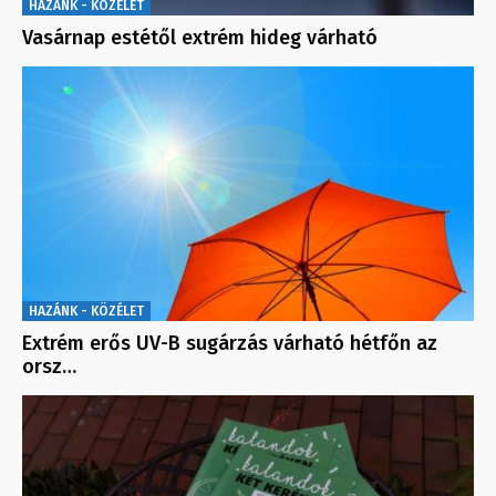
HAZÁNK - KÖZÉLET
Vasárnap estétől extrém hideg várható
HAZÁNK - KÖZÉLET
Extrém erős UV-B sugárzás várható hétfőn az
orsz…