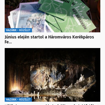
HAZÁNK - KÖZÉLET
Június elején startol a Háromváros Kerékpáros
Fe…
HAZÁNK - KÖZÉLET