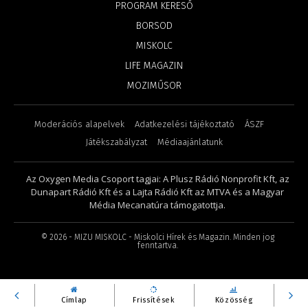
PROGRAM KERESŐ
BORSOD
MISKOLC
LIFE MAGAZIN
MOZIMŰSOR
Moderációs alapelvek
Adatkezelési tájékoztató
ÁSZF
Játékszabályzat
Médiaajánlatunk
Az Oxygen Media Csoport tagjai: A Plusz Rádió Nonprofit Kft, az
Dunapart Rádió Kft és a Lajta Rádió Kft az MTVA és a Magyar
Média Mecanatúra támogatottja.
©
2026
- MIZU MISKOLC - Miskolci Hírek és Magazin. Minden jog
fenntartva.
Címlap
Frissítések
Közösség