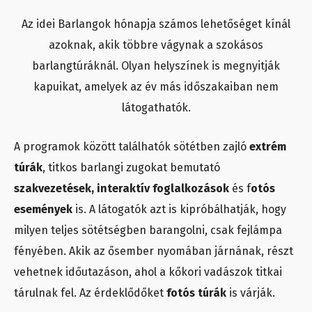
Az idei Barlangok hónapja számos lehetőséget kínál
azoknak, akik többre vágynak a szokásos
barlangtúráknál. Olyan helyszínek is megnyitják
kapuikat, amelyek az év más időszakaiban nem
látogathatók.
A programok között találhatók sötétben zajló
extrém
túrák
, titkos barlangi zugokat bemutató
szakvezetések,
interaktív foglalkozások
és f
otós
események
is. A látogatók azt is kipróbálhatják, hogy
milyen teljes sötétségben barangolni, csak fejlámpa
fényében. Akik az ősember nyomában járnának, részt
vehetnek időutazáson, ahol a kőkori vadászok titkai
tárulnak fel. Az érdeklődőket
fotós túrák
is várják.