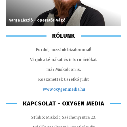
Varga László – operatőr-vágó
K
RÓLUNK
Fordulj hozzánk bizalommal!
Várjuk a témákat és információkat
már Miskolcon is.
Köszönettel: Csrefkó Judit
www.oxyge
nmedia.hu
KAPCSOLAT - OXYGEN MEDIA
Stúdió:
Miskolc, Széchenyi utca 22.