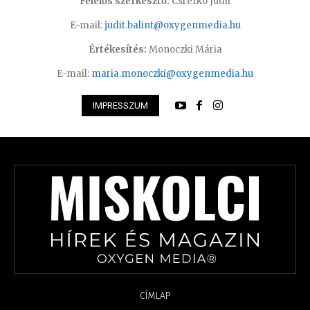
Felelős szerkesztő:
Csrefkó Judit
E-mail:
judit.balint@oxygenmedia.hu
Értékesítés:
Monoczki Mária
E-mail:
maria.monoczki@oxygenmedia.hu
IMPRESSZUM
CÍMLAP