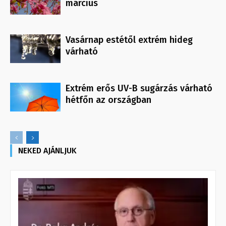
március
Vasárnap estétől extrém hideg
várható
Extrém erős UV-B sugárzás várható
hétfőn az országban
NEKED AJÁNLJUK