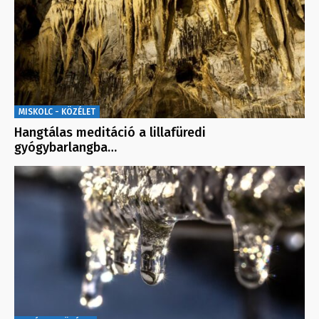
MISKOLC - KÖZÉLET
Hangtálas meditáció a lillafüredi
gyógybarlangba…