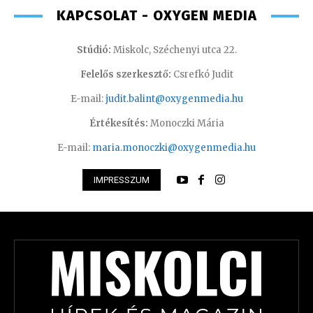
KAPCSOLAT - OXYGEN MEDIA
Stúdió:
Miskolc, Széchenyi utca 22.
Felelős szerkesztő:
Csrefkó Judit
E-mail:
judit.balint@oxygenmedia.hu
Értékesítés:
Monoczki Mária
E-mail:
maria.monoczki@oxygenmedia.hu
IMPRESSZUM