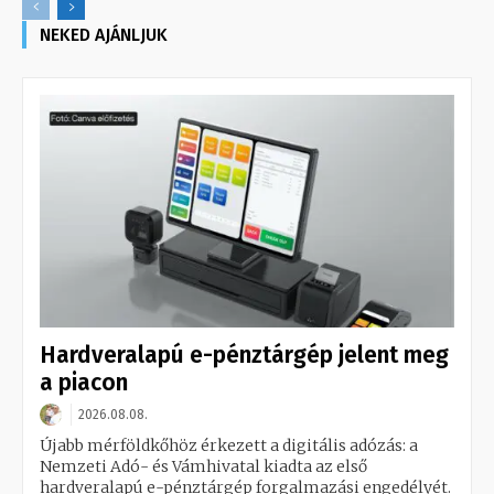
NEKED AJÁNLJUK
Hardveralapú e-pénztárgép jelent meg
a piacon
2026.08.08.
Újabb mérföldkőhöz érkezett a digitális adózás: a
Nemzeti Adó- és Vámhivatal kiadta az első
hardveralapú e-pénztárgép forgalmazási engedélyét.