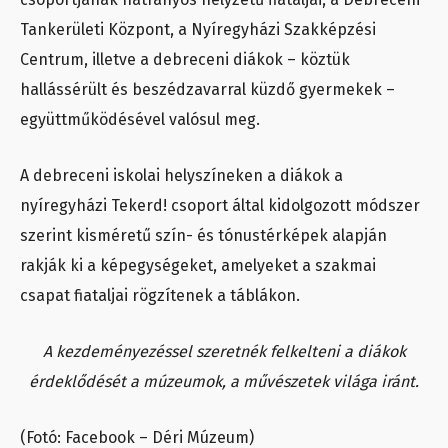
Tankerületi Központ, a Nyíregyházi Szakképzési
Centrum, illetve a debreceni diákok – köztük
hallássérült és beszédzavarral küzdő gyermekek –
együttműködésével valósul meg.
A debreceni iskolai helyszíneken a diákok a
nyíregyházi Tekerd! csoport által kidolgozott módszer
szerint kisméretű szín- és tónustérképek alapján
rakják ki a képegységeket, amelyeket a szakmai
csapat fiataljai rögzítenek a táblákon.
A kezdeményezéssel szeretnék felkelteni a diákok
érdeklődését a múzeumok, a művészetek világa iránt.
(Fotó: Facebook – Déri Múzeum)