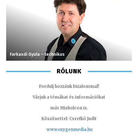
Farkasdi Gyula – technikus
H
RÓLUNK
Fordulj hozzánk bizalommal!
Várjuk a témákat és információkat
már Miskolcon is.
Köszönettel: Csrefkó Judit
www.oxyge
nmedia.hu