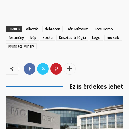
CÍMKÉK
alkotás
debrecen
Déri Múzeum
Ecce Homo
festmény
kép
kocka
Krisztus-trilógia
Lego
mozaik
Munkács Mihály
Ez is érdekes lehet