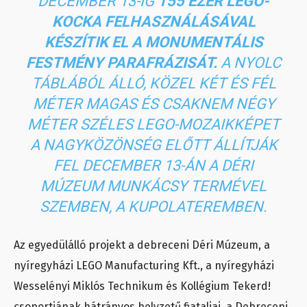
DECEMBER 13-IG
155 EZER LEGO-
KOCKA FELHASZNÁLÁSÁVAL
KÉSZÍTIK EL A MONUMENTÁLIS
FESTMÉNY PARAFRÁZISÁT.
A NYOLC
TÁBLÁBÓL ÁLLÓ, KÖZEL KÉT ÉS FÉL
MÉTER MAGAS ÉS CSAKNEM NÉGY
MÉTER SZÉLES LEGO-MOZAIKKÉPET
A NAGYKÖZÖNSÉG ELŐTT ÁLLÍTJÁK
FEL DECEMBER 13-ÁN A DÉRI
MÚZEUM MUNKÁCSY TERMÉVEL
SZEMBEN, A KUPOLATEREMBEN.
Az egyedülálló projekt a debreceni Déri Múzeum, a
nyíregyházi LEGO Manufacturing Kft., a nyíregyházi
Wesselényi Miklós Technikum és Kollégium Tekerd!
csoportjának hátrányos helyzetű fiataljai, a Debreceni