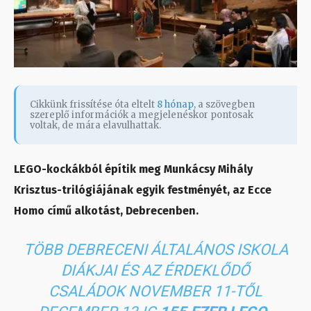
Cikkünk frissítése óta eltelt
8 hónap
, a szövegben
szereplő információk a megjelenéskor pontosak
voltak, de mára elavulhattak.
LEGO-kockákból építik meg Munkácsy Mihály
Krisztus-trilógiájának egyik festményét, az Ecce
Homo című alkotást, Debrecenben.
TÖBB DEBRECENI ÁLTALÁNOS ISKOLA
DIÁKJAI ÉS AZ ÉRDEKLŐDŐ
CSALÁDOK NOVEMBER 11-TŐL