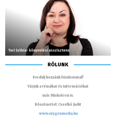
Turi Szilvia- könyvelési asszisztens
H
RÓLUNK
Fordulj hozzánk bizalommal!
Várjuk a témákat és információkat
már Miskolcon is.
Köszönettel: Csrefkó Judit
www.oxyge
nmedia.hu