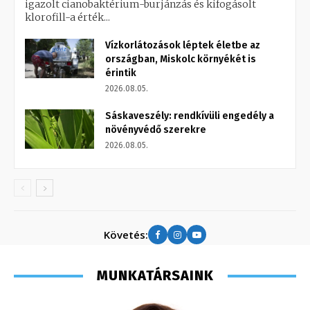
igazolt cianobaktérium-burjánzás és kifogásolt
klorofill-a érték...
Vízkorlátozások léptek életbe az
országban, Miskolc környékét is
érintik
2026.08.05.
Sáskaveszély: rendkívüli engedély a
növényvédő szerekre
2026.08.05.
Követés:
MUNKATÁRSAINK