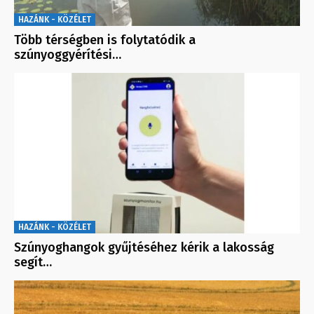
HAZÁNK - KÖZÉLET
Több térségben is folytatódik a
szúnyoggyérítési…
HAZÁNK - KÖZÉLET
Szúnyoghangok gyűjtéséhez kérik a lakosság
segít…