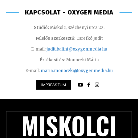
KAPCSOLAT - OXYGEN MEDIA
Stúdió:
Miskolc, Széchenyi utca 22.
Felelős szerkesztő:
Csrefkó Judit
E-mail:
judit.balint@oxygenmedia.hu
Értékesítés:
Monoczki Mária
E-mail:
maria.monoczki@oxygenmedia.hu
IMPRESSZUM