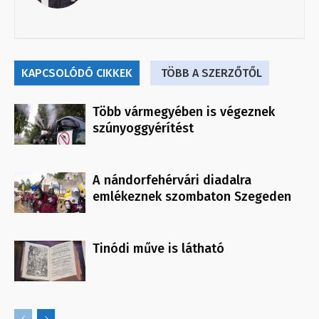
KAPCSOLÓDÓ CIKKEK
TÖBB A SZERZŐTŐL
Több vármegyében is végeznek
szúnyoggyérítést
A nándorfehérvári diadalra
emlékeznek szombaton Szegeden
Tinódi műve is látható