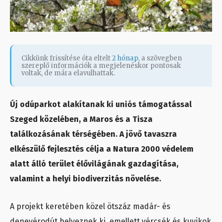
Cikkünk frissítése óta eltelt
2 hónap
, a szövegben
szereplő információk a megjelenéskor pontosak
voltak, de mára elavulhattak.
Új odúparkot alakítanak ki uniós támogatással
Szeged közelében, a Maros és a Tisza
találkozásának térségében. A jövő tavaszra
elkészülő fejlesztés célja a Natura 2000 védelem
alatt álló terület élővilágának gazdagítása,
valamint a helyi biodiverzitás növelése.
A projekt keretében közel ötszáz madár- és
denevérodút helyeznek ki, emellett vércsék és kuvikok