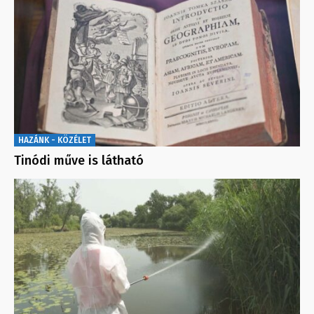
HAZÁNK - KÖZÉLET
Tinódi műve is látható