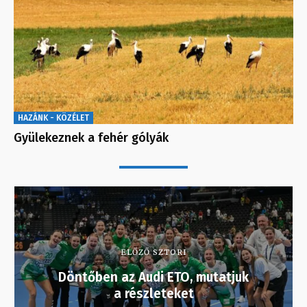
HAZÁNK - KÖZÉLET
Gyülekeznek a fehér gólyák
ELŐZŐ SZTORI
Döntőben az Audi ETO, mutatjuk
a részleteket