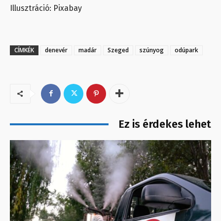
Illusztráció: Pixabay
CÍMKÉK
denevér
madár
Szeged
szúnyog
odúpark
Ez is érdekes lehet