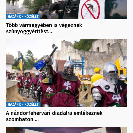
HAZÁNK - KÖZÉLET
Több vármegyében is végeznek
szúnyoggyérítést…
HAZÁNK - KÖZÉLET
A nándorfehérvári diadalra emlékeznek
szombaton …