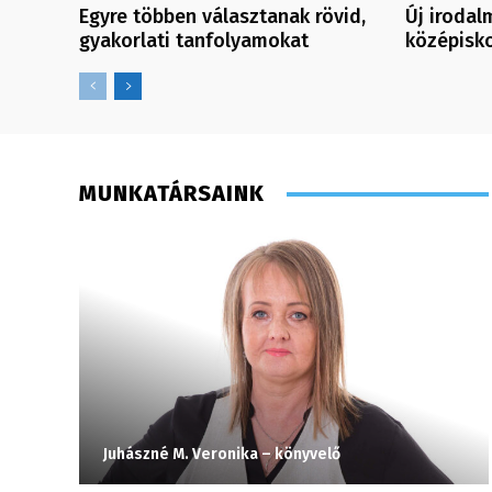
Egyre többen választanak rövid,
Új irodal
gyakorlati tanfolyamokat
középisk
MUNKATÁRSAINK
Juhászné M. Veronika – könyvelő