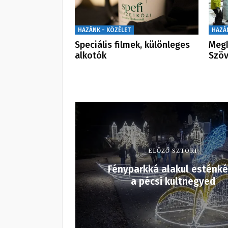
HAZÁNK - KÖZÉLET
HAZÁ
Speciális filmek, különleges
Megk
alkotók
Szöv
ELŐZŐ SZTORI
Fényparkká alakul esténk
a pécsi kultnegyed