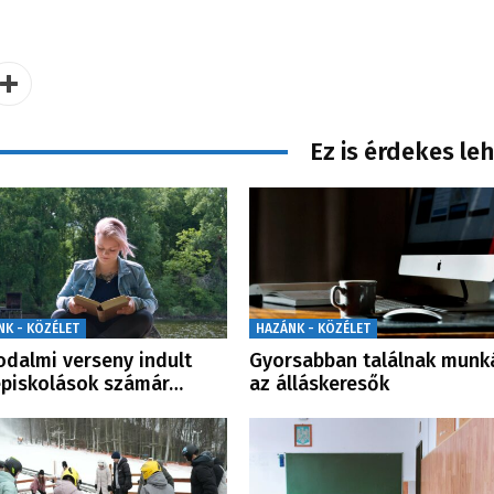
Ez is érdekes le
NK - KÖZÉLET
HAZÁNK - KÖZÉLET
rodalmi verseny indult
Gyorsabban találnak munk
piskolások számár…
az álláskeresők