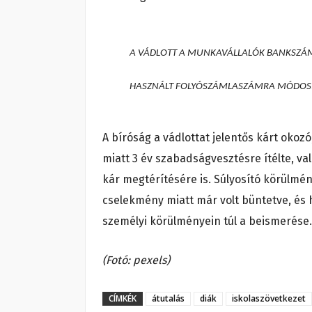
A VÁDLOTT A MUNKAVÁLLALÓK BANKSZÁML
HASZNÁLT FOLYÓSZÁMLASZÁMRA MÓDOSÍTO
A bíróság a vádlottat jelentős kárt okoz
miatt 3 év szabadságvesztésre ítélte, va
kár megtérítésére is. Súlyosító körülmén
cselekmény miatt már volt büntetve, és h
személyi körülményein túl a beismerése. 
(Fotó: pexels)
CÍMKÉK
átutalás
diák
iskolaszövetkezet