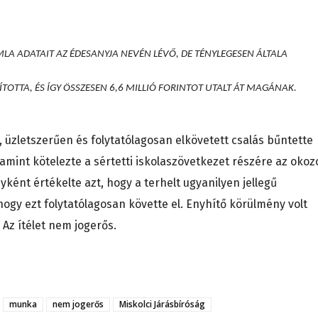
A ADATAIT AZ ÉDESANYJA NEVÉN LÉVŐ, DE TÉNYLEGESEN ÁLTALA
TTA, ÉS ÍGY ÖSSZESEN 6,6 MILLIÓ FORINTOT UTALT ÁT MAGÁNAK.
ó, üzletszerűen és folytatólagosan elkövetett csalás bűntette
lamint kötelezte a sértetti iskolaszövetkezet részére az okoz
yként értékelte azt, hogy a terhelt ugyanilyen jellegű
ogy ezt folytatólagosan követte el. Enyhítő körülmény volt
Az ítélet nem jogerős.
munka
nem jogerős
Miskolci Járásbíróság