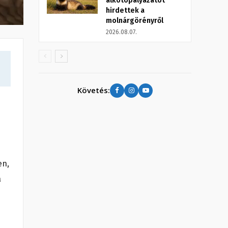
alkotópályázatot
hirdettek a
molnárgörényről
2026.08.07.
Követés:
en,
a