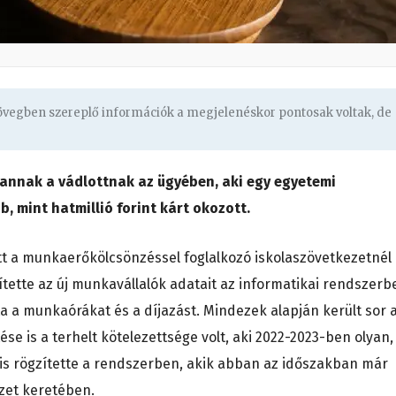
zövegben szereplő információk a megjelenéskor pontosak voltak, de
t annak a vádlottnak az ügyében, aki egy egyetemi
 mint hatmillió forint kárt okozott.
ott a munkaerőkölcsönzéssel foglalkozó iskolaszövetkezetnél
zítette az új munkavállalók adatait az informatikai rendszerb
tta a munkaórákat és a díjazást. Mindezek alapján került sor 
se is a terhelt kötelezettsége volt, aki 2022-2023-ben olyan,
 is rögzítette a rendszerben, akik abban az időszakban már
zet keretében.