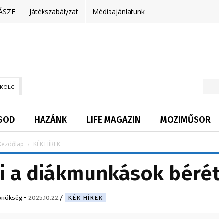
ÁSZF
Játékszabályzat
Médiaajánlatunk
SKOLC
SOD
HAZÁNK
LIFE MAGAZIN
MOZIMŰSOR
Kezdőlap
KÉK HÍREK
i a diákmunkások béré
ynökség
-
2025.10.22.
KÉK HÍREK