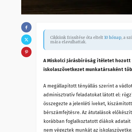
Cikkünk frissítése óta eltelt
10 hónap
, a s
mára elavulhattak.
A Miskolci Járásbíróság ítéletet hozot
iskolaszövetkezet munkatársaként több,
A megállapított tényállás szerint a vádl
adminisztratív feladatokat látott el: rög
összegezte a jelenléti íveket, kiszámíto
bérszámfejtésre. Az átutalások előkészíté
korábban foglalkoztatott diákok adatait
nem végeztek munkát az iskolaszövetke