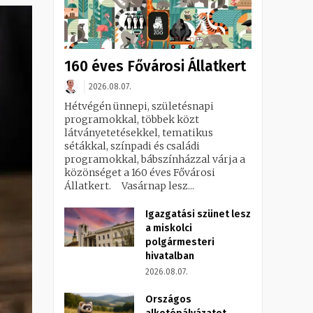
160 éves Fővárosi Állatkert
2026.08.07.
Hétvégén ünnepi, születésnapi
programokkal, többek közt
látványetetésekkel, tematikus
sétákkal, színpadi és családi
programokkal, bábszínházzal várja a
közönséget a 160 éves Fővárosi
Állatkert. Vasárnap lesz...
Igazgatási szünet lesz
a miskolci
polgármesteri
hivatalban
2026.08.07.
Országos