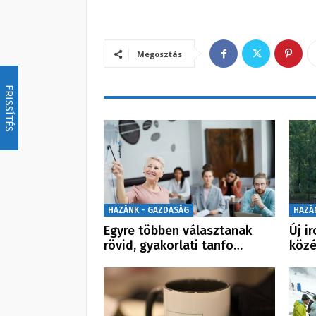
Megosztás
FRISSÍTÉS
HAZÁNK - GAZDASÁG
HAZÁ
Egyre többen választanak
Új i
rövid, gyakorlati tanfo…
közé