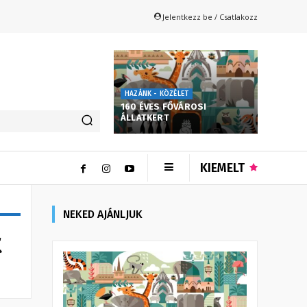
Jelentkezz be / Csatlakozz
HAZÁNK - KÖZÉLET
160 ÉVES FŐVÁROSI
ÁLLATKERT
KIEMELT
NEKED AJÁNLJUK
t