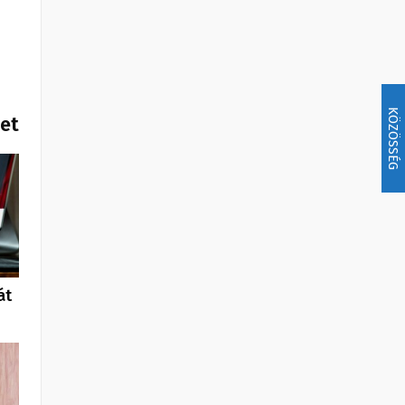
KÖZÖSSÉG
het
át