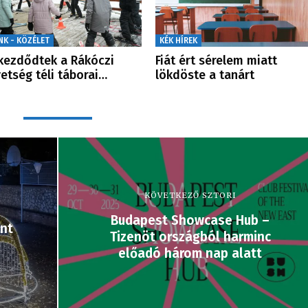
NK - KÖZÉLET
KÉK HÍREK
ezdődtek a Rákóczi
Fiát ért sérelem miatt
etség téli táborai…
lökdöste a tanárt
KÖVETKEZŐ SZTORI
Budapest Showcase Hub –
ént
Tizenöt országból harminc
előadó három nap alatt