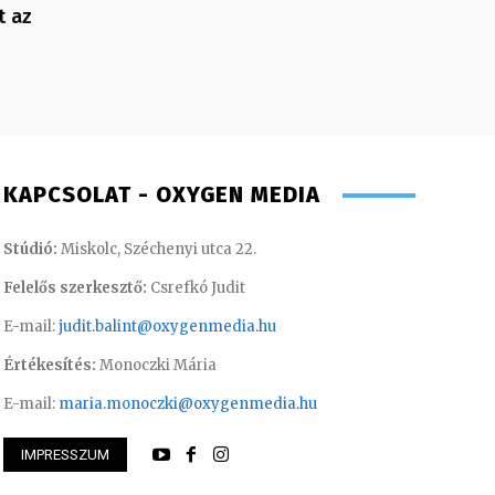
t az
KAPCSOLAT - OXYGEN MEDIA
Stúdió:
Miskolc, Széchenyi utca 22.
Felelős szerkesztő:
Csrefkó Judit
E-mail:
judit.balint@oxygenmedia.hu
Értékesítés:
Monoczki Mária
E-mail:
maria.monoczki@oxygenmedia.hu
IMPRESSZUM
 Zsuzsa – műsorvezető, riporter
Huszti Tamás – ope