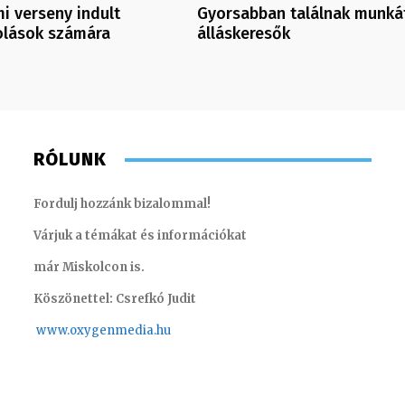
mi verseny indult
Gyorsabban találnak munká
olások számára
álláskeresők
RÓLUNK
Fordulj hozzánk bizalommal!
Várjuk a témákat és információkat
már Miskolcon is.
Köszönettel: Csrefkó Judit
www.oxyge
nmedia.hu
Müller Ádám – rádiós hírekért felelős
szerkesztő
Scharek