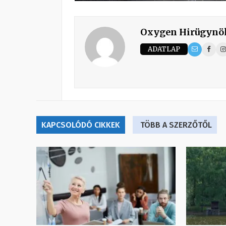
Oxygen Hirügynö
ADATLAP
KAPCSOLÓDÓ CIKKEK
TÖBB A SZERZŐTŐL