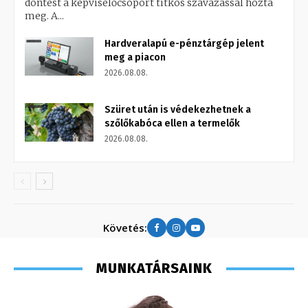
döntést a képviselőcsoport titkos szavazással hozta
meg. A...
Hardveralapú e-pénztárgép jelent
meg a piacon
2026.08.08.
Szüret után is védekezhetnek a
szőlőkabóca ellen a termelők
2026.08.08.
Követés:
MUNKATÁRSAINK