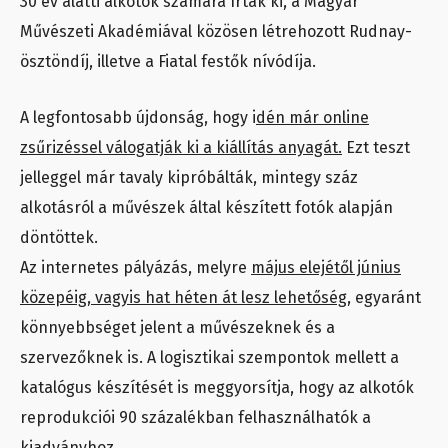
30 év alatti alkotók számára írtak ki, a Magyar
Művészeti Akadémiával közösen létrehozott Rudnay-
ösztöndíj, illetve a Fiatal festők nívódíja.
A legfontosabb újdonság, hogy i
dén már online
zsűrizéssel válogatják ki a kiállítás anyagát.
Ezt teszt
jelleggel már tavaly kipróbálták, mintegy száz
alkotásról a művészek által készített fotók alapján
döntöttek.
Az internetes pályázás, melyre
május elejétől június
közepéig, vagyis hat héten át lesz lehetőség,
egyaránt
könnyebbséget jelent a művészeknek és a
szervezőknek is. A logisztikai szempontok mellett a
katalógus készítését is meggyorsítja, hogy az alkotók
reprodukciói 90 százalékban felhasználhatók a
kiadványhoz.