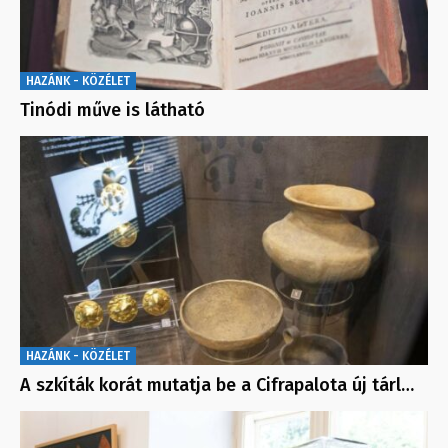
HAZÁNK - KÖZÉLET
Tinódi műve is látható
HAZÁNK - KÖZÉLET
A szkíták korát mutatja be a Cifrapalota új tárl…