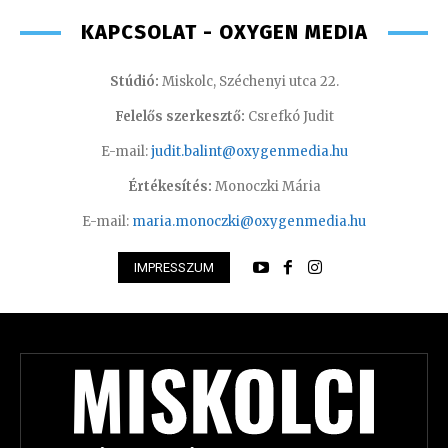
KAPCSOLAT - OXYGEN MEDIA
Stúdió:
Miskolc, Széchenyi utca 22.
Felelős szerkesztő:
Csrefkó Judit
E-mail:
judit.balint@oxygenmedia.hu
Értékesítés:
Monoczki Mária
E-mail:
maria.monoczki@oxygenmedia.hu
IMPRESSZUM