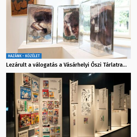
HAZÁNK - KÖZÉLET
Lezárult a válogatás a Vásárhelyi Őszi Tárlatra…