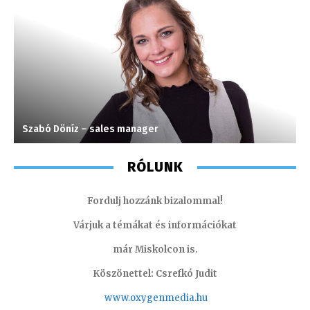
Szabó Döníz – sales manager
S
RÓLUNK
Fordulj hozzánk bizalommal!
Várjuk a témákat és információkat
már Miskolcon is.
Köszönettel: Csrefkó Judit
www.oxyge
nmedia.hu