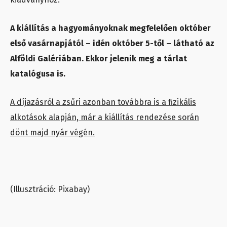
A kiállítás a hagyományoknak megfelelően október
első vasárnapjától – idén október 5-től – látható az
Alföldi Galériában. Ekkor jelenik meg a tárlat
katalógusa is.
A díjazásról a zsűri azonban továbbra is a fizikális
alkotások alapján, már a kiállítás rendezése során
dönt majd nyár végén.
(Illusztráció: Pixabay)