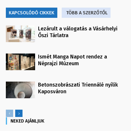
KAPCSOLÓDÓ CIKKEK
TÖBB A SZERZŐTŐL
Lezárult a válogatás a Vásárhelyi
Őszi Tárlatra
Ismét Manga Napot rendez a
Néprajzi Múzeum
Betonszobrászati Triennálé nyílik
Kaposváron
NEKED AJÁNLJUK