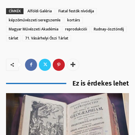
CÍMKÉK
Alföldi Galéria
Fiatal festők nívódíja
képzőművészeti seregszemle
kortárs
Magyar Művészeti Akadémia
reprodukciói
Rudnay-ösztöndíj
tárlat
71. Vásárhelyi Őszi Tárlat
Ez is érdekes lehet