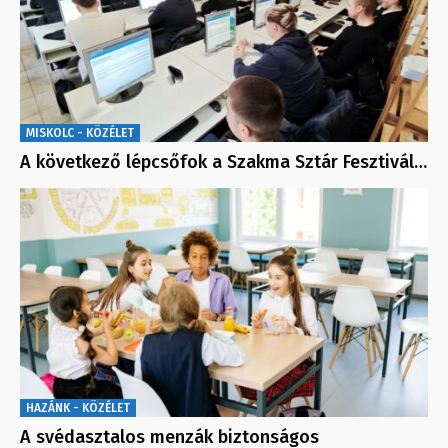
MISKOLC - KÖZÉLET
A következő lépcsőfok a Szakma Sztár Fesztivál…
HAZÁNK - KÖZÉLET
A svédasztalos menzák biztonságos