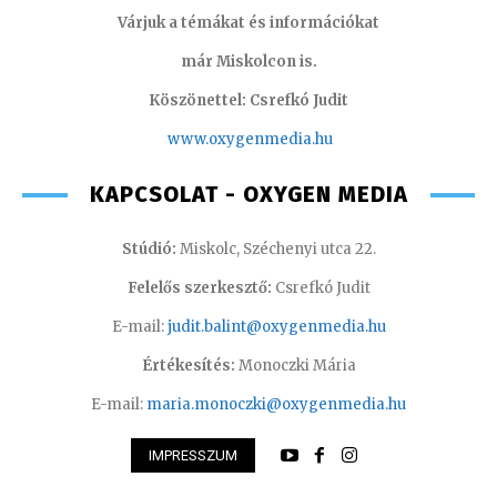
Várjuk a témákat és információkat
már Miskolcon is.
Köszönettel: Csrefkó Judit
www.oxyge
nmedia.hu
KAPCSOLAT - OXYGEN MEDIA
Stúdió:
Miskolc, Széchenyi utca 22.
Felelős szerkesztő:
Csrefkó Judit
E-mail:
judit.balint@oxygenmedia.hu
Értékesítés:
Monoczki Mária
E-mail:
maria.monoczki@oxygenmedia.hu
IMPRESSZUM