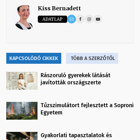
Kiss Bernadett
ADATLAP
KAPCSOLÓDÓ CIKKEK
TÖBB A SZERZŐTŐL
Rászoruló gyerekek látását
javították országszerte
Tűzszimulátort fejlesztett a Soproni
Egyetem
Gyakorlati tapasztalatok és