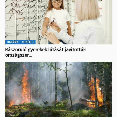
HAZÁNK - KÖZÉLET
Rászoruló gyerekek látását javították
országszer…