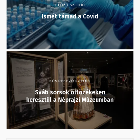
ELŐZŐ SZTORI
Ismét támad a Covid
KÖVETKEZŐ SZTORI
Sváb sorsok öltözékeken
keresztül a Néprajzi Múzeumban