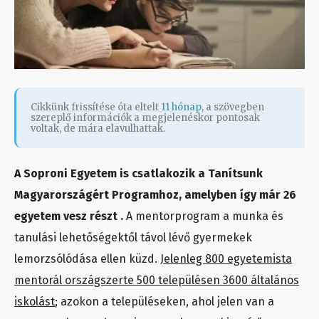
Cikkünk frissítése óta eltelt
11 hónap
, a szövegben
szereplő információk a megjelenéskor pontosak
voltak, de mára elavulhattak.
A Soproni Egyetem is csatlakozik a Tanítsunk
Magyarországért Programhoz, amelyben így már 26
egyetem vesz részt .
A mentorprogram a munka és
tanulási lehetőségektől távol lévő gyermekek
lemorzsólódása ellen küzd.
Jelenleg 800 egyetemista
mentorál országszerte 500 településen 3600 általános
iskolást
; azokon a településeken, ahol jelen van a