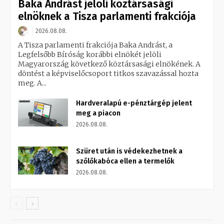
Baka Andrást jelöli köztársasági
elnöknek a Tisza parlamenti frakciója
2026.08.08.
A Tisza parlamenti frakciója Baka Andrást, a
Legfelsőbb Bíróság korábbi elnökét jelöli
Magyarország következő köztársasági elnökének. A
döntést a képviselőcsoport titkos szavazással hozta
meg. A...
Hardveralapú e-pénztárgép jelent
meg a piacon
2026.08.08.
Szüret után is védekezhetnek a
szőlőkabóca ellen a termelők
2026.08.08.