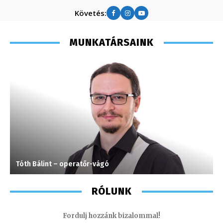
Követés:
MUNKATÁRSAINK
Tóth Bálint – operatőr-vágó
S
RÓLUNK
Fordulj hozzánk bizalommal!