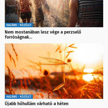
HAZÁNK - KÖZÉLET
Nem mostanában lesz vége a perzselő
forróságnak…
HAZÁNK - KÖZÉLET
Újabb hőhullám várható a héten