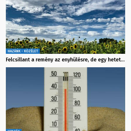
HAZÁNK - KÖZÉLET
Felcsillant a remény az enyhülésre, de egy hetet…