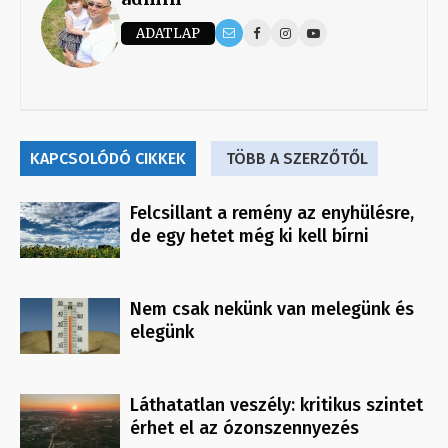
ADATLAP
KAPCSOLÓDÓ CIKKEK
TÖBB A SZERZŐTŐL
Felcsillant a remény az enyhülésre,
de egy hetet még ki kell bírni
Nem csak nekünk van melegünk és
elegünk
Láthatatlan veszély: kritikus szintet
érhet el az ózonszennyezés