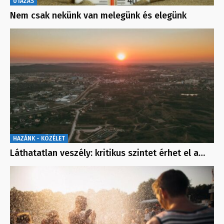
UTAZÁS
Nem csak nekünk van melegünk és elegünk
HAZÁNK - KÖZÉLET
Láthatatlan veszély: kritikus szintet érhet el a…