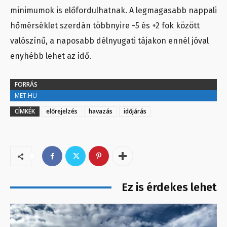
minimumok is előfordulhatnak. A legmagasabb nappali
hőmérséklet szerdán többnyire -5 és +2 fok között
valószínű, a naposabb délnyugati tájakon ennél jóval
enyhébb lehet az idő.
FORRÁS
MET.HU
CÍMKÉK
előrejelzés
havazás
időjárás
Ez is érdekes lehet