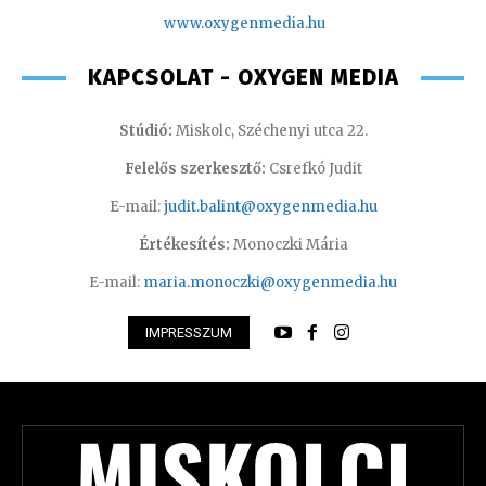
www.oxyge
nmedia.hu
KAPCSOLAT - OXYGEN MEDIA
Stúdió:
Miskolc, Széchenyi utca 22.
Felelős szerkesztő:
Csrefkó Judit
E-mail:
judit.balint@oxygenmedia.hu
Értékesítés:
Monoczki Mária
E-mail:
maria.monoczki@oxygenmedia.hu
IMPRESSZUM