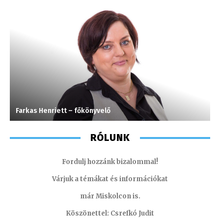
Farkas Henriett – főkönyvelő
M
RÓLUNK
Fordulj hozzánk bizalommal!
Várjuk a témákat és információkat
már Miskolcon is.
Köszönettel: Csrefkó Judit