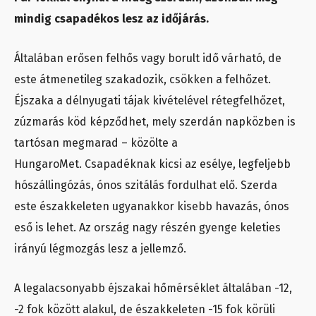
mindig csapadékos lesz az időjárás.
Általában erősen felhős vagy borult idő várható, de
este átmenetileg szakadozik, csökken a felhőzet.
Éjszaka a délnyugati tájak kivételével rétegfelhőzet,
zúzmarás köd képződhet, mely szerdán napközben is
tartósan megmarad – közölte a
HungaroMet. Csapadéknak kicsi az esélye, legfeljebb
hószállingózás, ónos szitálás fordulhat elő. Szerda
este északkeleten ugyanakkor kisebb havazás, ónos
eső is lehet. Az ország nagy részén gyenge keleties
irányú légmozgás lesz a jellemző.
A legalacsonyabb éjszakai hőmérséklet általában -12,
-2 fok között alakul, de északkeleten -15 fok körüli