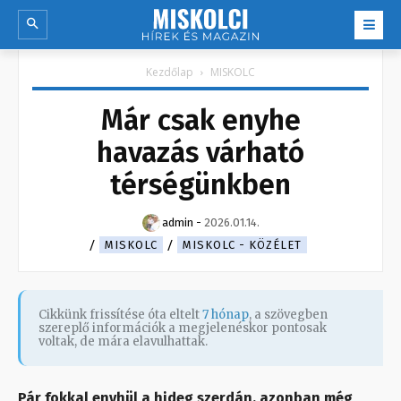
Kezdőlap
MISKOLC
Már csak enyhe
havazás várható
térségünkben
admin
-
2026.01.14.
MISKOLC
MISKOLC - KÖZÉLET
Cikkünk frissítése óta eltelt
7 hónap
, a szövegben
szereplő információk a megjelenéskor pontosak
voltak, de mára elavulhattak.
Pár fokkal enyhül a hideg szerdán, azonban még