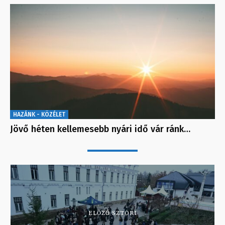
HAZÁNK - KÖZÉLET
Jövő héten kellemesebb nyári idő vár ránk…
ELŐZŐ SZTORI