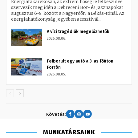
Energiatakarékosan, az extrém hőségre felkészülve
szervezik meg idén a Debreceni Bor- és Jazznapokat
augusztus 6-8. között a Nagyerdőn, a Békás-tónál. Az
energiahatékonyság jegyében a fesztivál...
A vízi tragédiák megelőzhetők
2026.08.06.
Felborult egy autó a 3-as főúton
Forrón
2026.08.05.
Követés:
MUNKATÁRSAINK