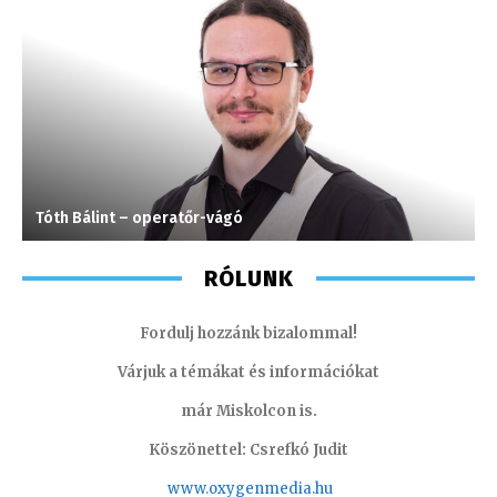
Tóth Bálint – operatőr-vágó
A
RÓLUNK
Fordulj hozzánk bizalommal!
Várjuk a témákat és információkat
már Miskolcon is.
Köszönettel: Csrefkó Judit
www.oxyge
nmedia.hu