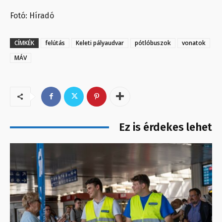
Fotó: Híradó
CÍMKÉK
felútás
Keleti pályaudvar
pótlóbuszok
vonatok
MÁV
Ez is érdekes lehet