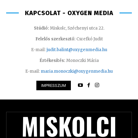
KAPCSOLAT - OXYGEN MEDIA
Stúdió:
Miskolc, Széchenyi utca 22.
Felelős szerkesztő:
Csrefkó Judit
E-mail:
judit.balint@oxygenmedia.hu
Értékesítés:
Monoczki Mária
E-mail:
maria.monoczki@oxygenmedia.hu
IMPRESSZUM