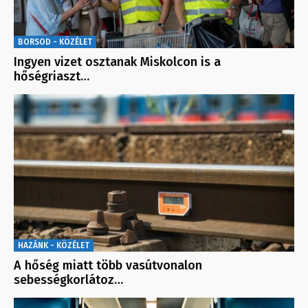
BORSOD - KÖZÉLET
Ingyen vizet osztanak Miskolcon is a
hőségriaszt…
HAZÁNK - KÖZÉLET
A hőség miatt több vasútvonalon
sebességkorlátoz…