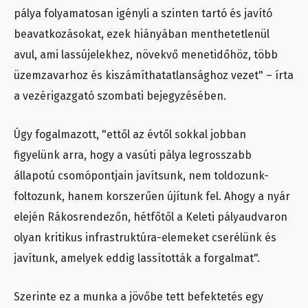
pálya folyamatosan igényli a szinten tartó és javító
beavatkozásokat, ezek hiányában menthetetlenül
avul, ami lassújelekhez, növekvő menetidőhöz, több
üzemzavarhoz és kiszámíthatatlansághoz vezet" – írta
a vezérigazgató szombati bejegyzésében.
Úgy fogalmazott, "ettől az évtől sokkal jobban
figyelünk arra, hogy a vasúti pálya legrosszabb
állapotú csomópontjain javítsunk, nem toldozunk-
foltozunk, hanem korszerűen újítunk fel. Ahogy a nyár
elején Rákosrendezőn, hétfőtől a Keleti pályaudvaron
olyan kritikus infrastruktúra-elemeket cserélünk és
javítunk, amelyek eddig lassították a forgalmat".
Szerinte ez a munka a jövőbe tett befektetés egy