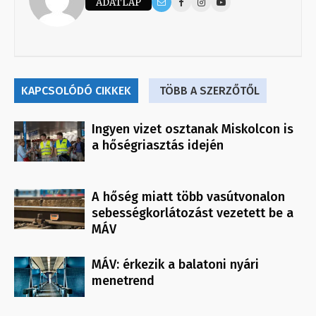
ADATLAP
KAPCSOLÓDÓ CIKKEK
TÖBB A SZERZŐTŐL
Ingyen vizet osztanak Miskolcon is
a hőségriasztás idején
A hőség miatt több vasútvonalon
sebességkorlátozást vezetett be a
MÁV
MÁV: érkezik a balatoni nyári
menetrend