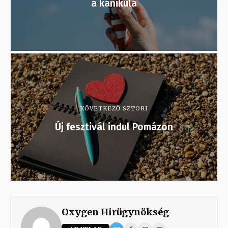
a kánikula
KÖVETKEZŐ SZTORI
Új fesztivál indul Pomázon
Oxygen Hirügynökség