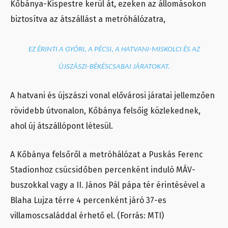
Kőbánya-Kispestre kerül át, ezeken az állomásokon
biztosítva az átszállást a metróhálózatra,
EZ ÉRINTI A GYŐRI, A PÉCSI, A HATVANI-MISKOLCI ÉS AZ
ÚJSZÁSZI-BÉKÉSCSABAI JÁRATOKAT.
A hatvani és újszászi vonal elővárosi járatai jellemzően
rövidebb útvonalon, Kőbánya felsőig közlekednek,
ahol új átszállópont létesül.
A Kőbánya felsőről a metróhálózat a Puskás Ferenc
Stadionhoz csúcsidőben percenként induló MÁV-
buszokkal vagy a II. János Pál pápa tér érintésével a
Blaha Lujza térre 4 percenként járó 37-es
villamoscsaláddal érhető el. (Forrás: MTI)