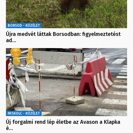
BORSOD - KÖZÉLET
Újra medvét láttak Borsodban: figyelmeztetést
ad…
MISKOLC - KÖZÉLET
Új forgalmi rend lép életbe az Avason a Klapka
é…