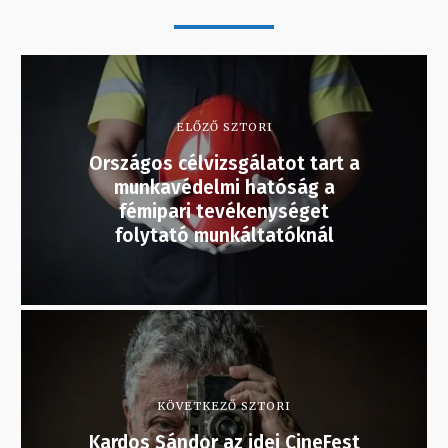
ELŐZŐ SZTORI
Országos célvizsgálatot tart a
munkavédelmi hatóság a
fémipari tevékenységet
folytató munkáltatóknál
KÖVETKEZŐ SZTORI
Kardos Sándor az idei CineFest