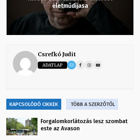
életműdíjasa
Csrefkó Judit
ADATLAP
KAPCSOLÓDÓ CIKKEK
TÖBB A SZERZŐTŐL
Forgalomkorlátozás lesz szombat
este az Avason