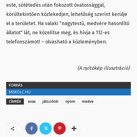
este, sötétedés után fokozott óvatossággal,
körültekintően közlekedjen, lehetőség szerint kerülje
el a területet. Ha valaki "nagytestű, medvére hasonlító
állatot" lát, ne közelítse meg, és hívja a 112-es
telefonszámot! – olvasható a közleményben.
(A nyitókép illusztráció)
FORRÁS
MISKOLC.HU
CÍMKÉK
avas
játszótér
nyom
medve