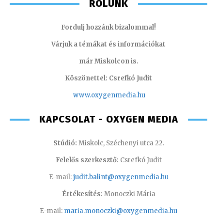
RÓLUNK
Fordulj hozzánk bizalommal!
Várjuk a témákat és információkat
már Miskolcon is.
Köszönettel: Csrefkó Judit
www.oxyge
nmedia.hu
KAPCSOLAT - OXYGEN MEDIA
Stúdió:
Miskolc, Széchenyi utca 22.
Felelős szerkesztő:
Csrefkó Judit
E-mail:
judit.balint@oxygenmedia.hu
Értékesítés:
Monoczki Mária
E-mail:
maria.monoczki@oxygenmedia.hu