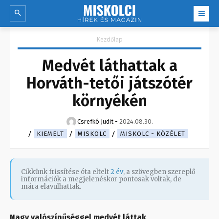
Kezdőlap
Medvét láthattak a
Horváth-tetői játszótér
környékén
Csrefkó Judit
-
2024.08.30.
KIEMELT
MISKOLC
MISKOLC - KÖZÉLET
Cikkünk frissítése óta eltelt
2 év
, a szövegben szereplő
információk a megjelenéskor pontosak voltak, de
mára elavulhattak.
Nagy valószínűséggel medvét láttak