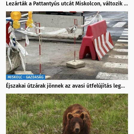
Lezárták a Pattantyús utcát Miskolcon, változik …
MISKOLC - GAZDASÁG
Éjszakai útzárak jönnek az avasi útfelújítás leg…