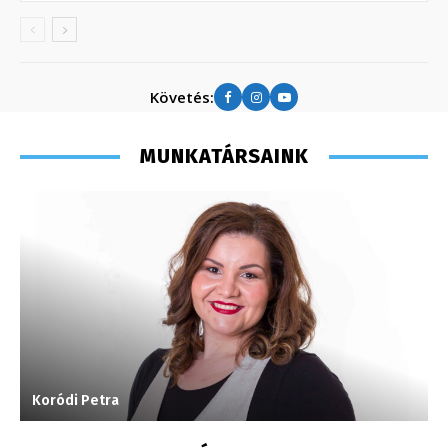
Követés:
MUNKATÁRSAINK
Koródi Petra
M