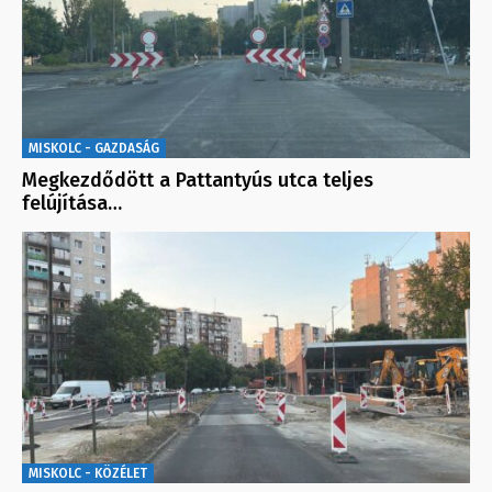
MISKOLC - GAZDASÁG
Megkezdődött a Pattantyús utca teljes
felújítása…
MISKOLC - KÖZÉLET