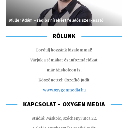
Müller Ádám – rádiós hírekért felelős szerkesztő
T
RÓLUNK
Fordulj hozzánk bizalommal!
Várjuk a témákat és információkat
már Miskolcon is.
Köszönettel: Csrefkó Judit
www.oxyge
nmedia.hu
KAPCSOLAT - OXYGEN MEDIA
Stúdió:
Miskolc, Széchenyi utca 22.