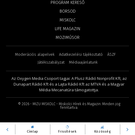
PROGRAM KERESŐ
BORSOD
MISKOLC
LIFE MAGAZIN
MOZIMŰSOR
Moderációs alapelvek
Adatkezelési tájékoztató
ÁSZF
Játékszabályzat
Médiaajánlatunk
Az Oxygen Media Csoport tagjai: A Plusz Rádió Nonprofit Kft, az
Dunapart Rádió Kft és a Lajta Rádió Kft az MTVA és a Magyar
Média Mecanatúra támogatottja.
©
2026
- MIZU MISKOLC - Miskolci Hírek és Magazin. Minden jog
fenntartva.
Címlap
Frissítések
Közösség