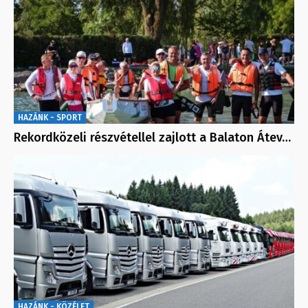
HAZÁNK - SPORT
Rekordközeli részvétellel zajlott a Balaton Átev…
HAZÁNK - KÖZÉLET