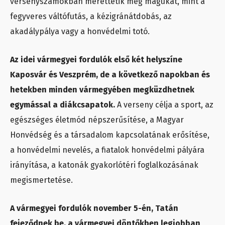
versenyszámokban mérettetik meg magukat, mint a
fegyveres váltófutás, a kézigránátdobás, az
akadálypálya vagy a honvédelmi totó.
Az idei vármegyei fordulók első két helyszíne
Kaposvár és Veszprém, de a következő napokban és
hetekben minden vármegyében megküzdhetnek
egymással a diákcsapatok.
A verseny célja a sport, az
egészséges életmód népszerűsítése, a Magyar
Honvédség és a társadalom kapcsolatának erősítése,
a honvédelmi nevelés, a fiatalok honvédelmi pályára
irányítása, a katonák gyakorlótéri foglalkozásának
megismertetése.
A vármegyei fordulók november 5-én, Tatán
fejeződnek be, a vármegyei döntőkben legjobban