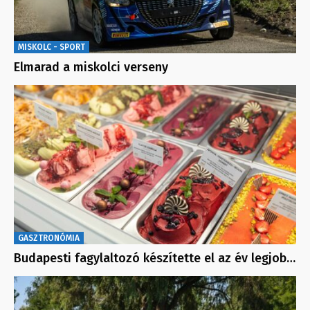
MISKOLC - SPORT
Elmarad a miskolci verseny
GASZTRONÓMIA
Budapesti fagylaltozó készítette el az év legjob…