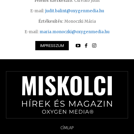
Felelős szerkesztő:
Csrefkó Judit
E-mail:
judit.balint@oxygenmedia.hu
Értékesítés:
Monoczki Mária
E-mail:
maria.monoczki@oxygenmedia.hu
IMPRESSZUM
CÍMLAP