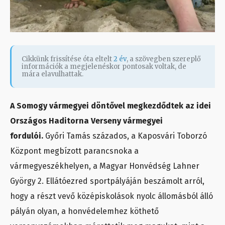
Cikkünk frissítése óta eltelt
2 év
, a szövegben szereplő
információk a megjelenéskor pontosak voltak, de
mára elavulhattak.
A Somogy vármegyei döntővel megkezdődtek az idei
Országos Haditorna Verseny vármegyei
fordulói.
Győri Tamás százados, a Kaposvári Toborzó
Központ megbízott parancsnoka a
vármegyeszékhelyen, a Magyar Honvédség Lahner
György 2. Ellátóezred sportpályáján beszámolt arról,
hogy a részt vevő középiskolások nyolc állomásból álló
pályán olyan, a honvédelemhez köthető