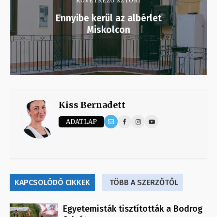
KÖVETKEZŐ SZTORI
Ennyibe kerül az albérlet
Miskolcon
Kiss Bernadett
ADATLAP
KAPCSOLÓDÓ CIKKEK
TÖBB A SZERZŐTŐL
Egyetemisták tisztították a Bodrog