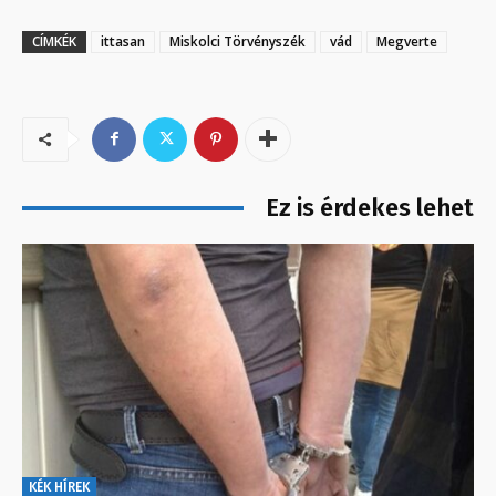
CÍMKÉK
ittasan
Miskolci Törvényszék
vád
Megverte
Ez is érdekes lehet
KÉK HÍREK