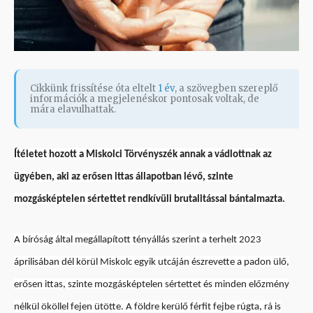
Cikkünk frissítése óta eltelt
1 év
, a szövegben szereplő
információk a megjelenéskor pontosak voltak, de
mára elavulhattak.
Ítéletet hozott a Miskolci Törvényszék annak a vádlottnak az
ügyében, aki az erősen ittas állapotban lévő, szinte
mozgásképtelen sértettet rendkívüli brutalitással bántalmazta.
A bíróság által megállapított tényállás szerint a terhelt 2023
áprilisában dél körül Miskolc egyik utcáján észrevette a padon ülő,
erősen ittas, szinte mozgásképtelen sértettet és minden előzmény
nélkül ököllel fejen ütötte. A földre kerülő férfit fejbe rúgta, rá is