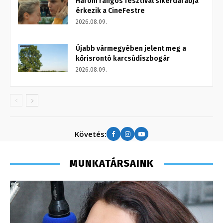
Három rangos fesztivál sikerdarabja
érkezik a CineFestre
2026.08.09.
Újabb vármegyében jelent meg a
kőrisrontó karcsúdíszbogár
2026.08.09.
Követés:
MUNKATÁRSAINK