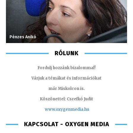
Pénzes Anikó
H
RÓLUNK
Fordulj hozzánk bizalommal!
Várjuk a témákat és információkat
már Miskolcon is.
Köszönettel: Csrefkó Judit
www.oxyge
nmedia.hu
KAPCSOLAT - OXYGEN MEDIA