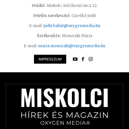
Stúdió:
Miskolc, Széchenyi utca 22.
Felelős szerkesztő:
Csrefkó Judit
E-mail:
judit.balint@oxygenmedia.hu
Értékesítés:
Monoczki Mária
E-mail:
maria.monoczki@oxygenmedia.hu
IMPRESSZUM