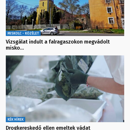
MISKOLC - KÖZÉLET
Vizsgálat indult a falragaszokon megvádolt
misko…
KÉK HÍREK
Drogkereskedő ellen emeltek vádat