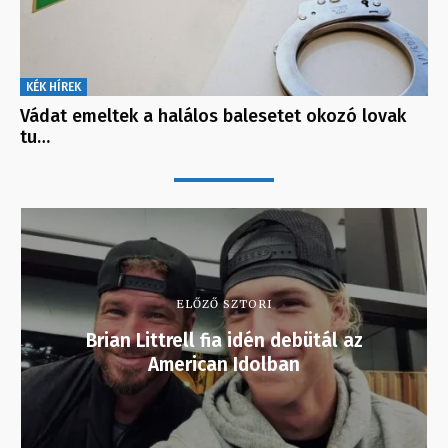
KÉK HÍREK
Vádat emeltek a halálos balesetet okozó lovak
tu…
ELŐZŐ SZTORI
Brian Littrell fia idén debütál az
American Idolban