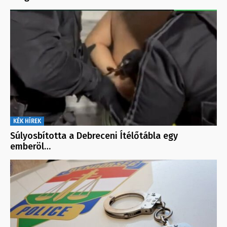
KÉK HÍREK
Súlyosbította a Debreceni Ítélőtábla egy
emberöl…