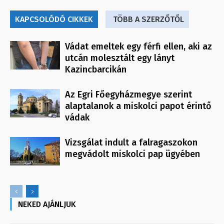
KAPCSOLÓDÓ CIKKEK
TÖBB A SZERZŐTŐL
Vádat emeltek egy férfi ellen, aki az
utcán molesztált egy lányt
Kazincbarcikán
Az Egri Főegyházmegye szerint
alaptalanok a miskolci papot érintő
vádak
Vizsgálat indult a falragaszokon
megvádolt miskolci pap ügyében
NEKED AJÁNLJUK