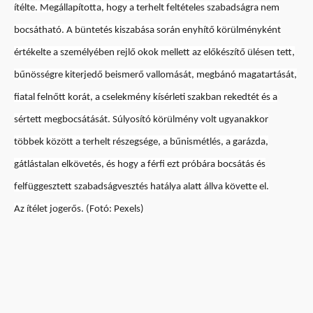
ítélte. Megállapította, hogy a terhelt feltételes szabadságra nem
bocsátható. A büntetés kiszabása során enyhítő körülményként
értékelte a személyében rejlő okok mellett az előkészítő ülésen tett,
bűnösségre kiterjedő beismerő vallomását, megbánó magatartását,
fiatal felnőtt korát, a cselekmény kísérleti szakban rekedtét és a
sértett megbocsátását. Súlyosító körülmény volt ugyanakkor
többek között a terhelt részegsége, a bűnismétlés, a garázda,
gátlástalan elkövetés, és hogy a férfi ezt próbára bocsátás és
felfüggesztett szabadságvesztés hatálya alatt állva követte el.
Az ítélet jogerős. (Fotó: Pexels)