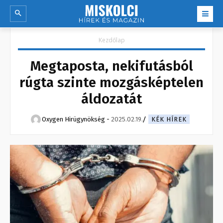
Kezdőlap
Megtaposta, nekifutásból
rúgta szinte mozgásképtelen
áldozatát
Oxygen Hirügynökség
-
2025.02.19.
KÉK HÍREK