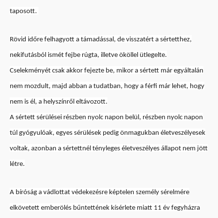
taposott.
Rövid időre felhagyott a támadással, de visszatért a sértetthez,
nekifutásból ismét fejbe rúgta, illetve ököllel ütlegelte.
Cselekményét csak akkor fejezte be, mikor a sértett már egyáltalán
nem mozdult, majd abban a tudatban, hogy a férfi már lehet, hogy
nem is él, a helyszínről eltávozott.
A sértett sérülései részben nyolc napon belül, részben nyolc napon
túl gyógyulóak, egyes sérülések pedig önmagukban életveszélyesek
voltak, azonban a sértettnél tényleges életveszélyes állapot nem jött
létre.
A bíróság a vádlottat védekezésre képtelen személy sérelmére
elkövetett emberölés bűntettének kísérlete miatt 11 év fegyházra