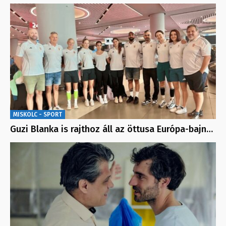
MISKOLC - SPORT
Guzi Blanka is rajthoz áll az öttusa Európa-bajn…