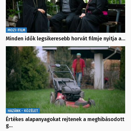
MOZI-FILM
Minden idők legsikeresebb horvát filmje nyitja a…
HAZÁNK - KÖZÉLET
Értékes alapanyagokat rejtenek a meghibásodott
g…