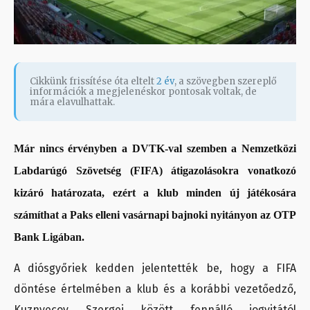
Cikkünk frissítése óta eltelt
2 év
, a szövegben szereplő
információk a megjelenéskor pontosak voltak, de
mára elavulhattak.
Már nincs érvényben a DVTK-val szemben a Nemzetközi
Labdarúgó Szövetség (FIFA) átigazolásokra vonatkozó
kizáró határozata, ezért a klub minden új játékosára
számíthat a Paks elleni vasárnapi bajnoki nyitányon az OTP
Bank Ligában.
A diósgyőriek kedden jelentették be, hogy a FIFA
döntése értelmében a klub és a korábbi vezetőedző,
Kuznyecov Szergej között fennálló jogvitától