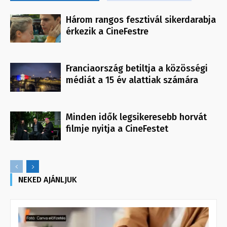
Három rangos fesztivál sikerdarabja
érkezik a CineFestre
Franciaország betiltja a közösségi
médiát a 15 év alattiak számára
Minden idők legsikeresebb horvát
filmje nyitja a CineFestet
NEKED AJÁNLJUK