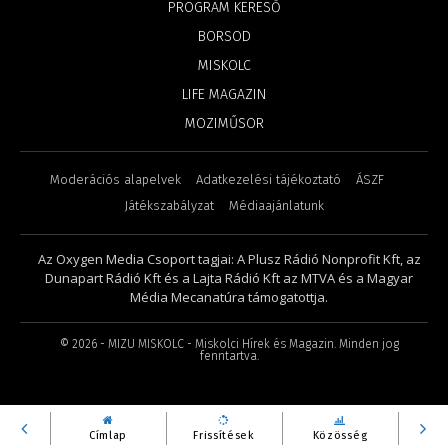
PROGRAM KERESŐ
BORSOD
MISKOLC
LIFE MAGAZIN
MOZIMŰSOR
Moderációs alapelvek
Adatkezelési tájékoztató
ÁSZF
Játékszabályzat
Médiaajánlatunk
Az Oxygen Media Csoport tagjai: A Plusz Rádió Nonprofit Kft, az
Dunapart Rádió Kft és a Lajta Rádió Kft az MTVA és a Magyar
Média Mecanatúra támogatottja.
©
2026
- MIZU MISKOLC - Miskolci Hírek és Magazin. Minden jog
fenntartva.
Címlap
Frissítések
Közösség