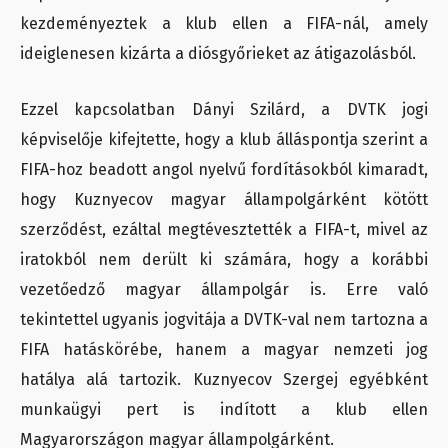
kezdeményeztek a klub ellen a FIFA-nál, amely
ideiglenesen kizárta a diósgyőrieket az átigazolásból.
Ezzel kapcsolatban Dányi Szilárd, a DVTK jogi
képviselője kifejtette, hogy a klub álláspontja szerint a
FIFA-hoz beadott angol nyelvű fordításokból kimaradt,
hogy Kuznyecov magyar állampolgárként kötött
szerződést, ezáltal megtévesztették a FIFA-t, mivel az
iratokból nem derült ki számára, hogy a korábbi
vezetőedző magyar állampolgár is. Erre való
tekintettel ugyanis jogvitája a DVTK-val nem tartozna a
FIFA hatáskörébe, hanem a magyar nemzeti jog
hatálya alá tartozik. Kuznyecov Szergej egyébként
munkaügyi pert is indított a klub ellen
Magyarországon magyar állampolgárként.