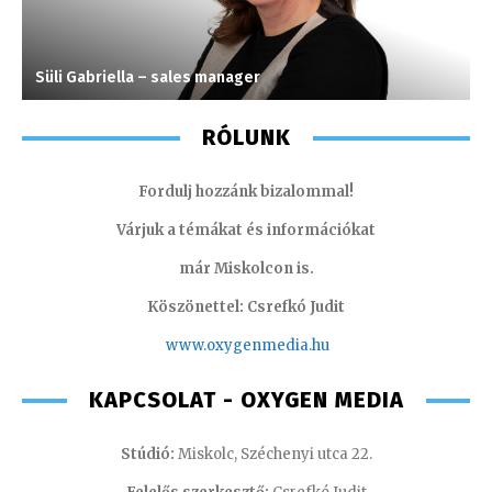
Süli Gabriella – sales manager
J
RÓLUNK
Fordulj hozzánk bizalommal!
Várjuk a témákat és információkat
már Miskolcon is.
Köszönettel: Csrefkó Judit
www.oxyge
nmedia.hu
KAPCSOLAT - OXYGEN MEDIA
Stúdió:
Miskolc, Széchenyi utca 22.