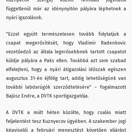
függetlenül már az idénynyitón pályára léphetnek a
nyári igazolások.
"Ezzel együtt természetesen tovább folytatjuk a
csapat megerősítését, hogy Vladimir Radenkovic
vezetőedző az általa legerősebbnek tartott csapatot
küldje pályára a Paks ellen. Továbbá azt sem szabad
elfelejteni, hogy a nyári átigazolási időszak egészen
augusztus 31-én éjfélig tart, addig lehetőségünk van
további labdarúgók szerződtetésére" – fogalmazott
Bajúsz Endre, a DVTK sportigazgatója.
A DVTK a múlt héten közölte, hogy csalás miatt
feljelentést tesz Kuznyecov ügyében. A szakember jogi
képviselői a februári menesztést követően eljárást