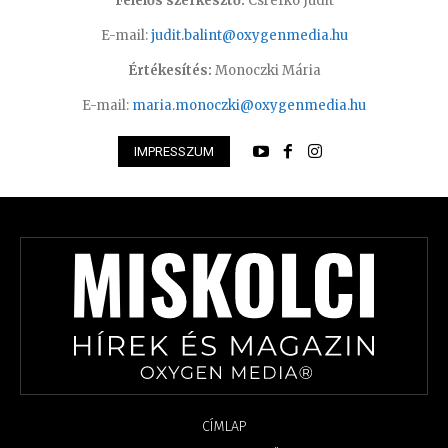
Felelős szerkesztő:
Csrefkó Judit
E-mail:
judit.balint@oxygenmedia.hu
Értékesítés:
Monoczki Mária
E-mail:
maria.monoczki@oxygenmedia.hu
IMPRESSZUM
CÍMLAP