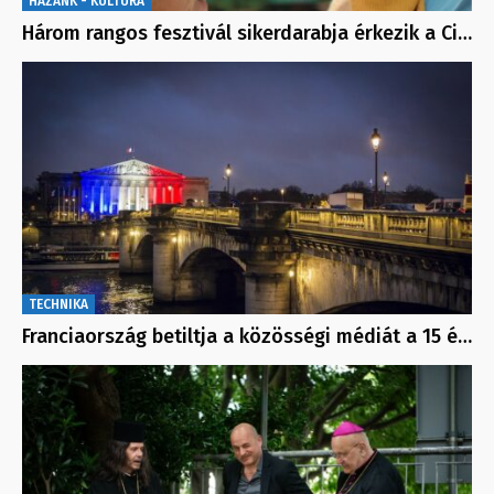
HAZÁNK - KULTÚRA
Három rangos fesztivál sikerdarabja érkezik a Ci…
TECHNIKA
Franciaország betiltja a közösségi médiát a 15 é…