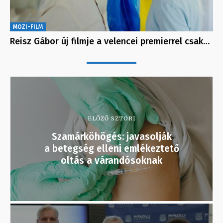
MOZI-FILM
Reisz Gábor új filmje a velencei premierrel csak…
ELŐZŐ SZTORI
Szamárköhögés: javasolják
a betegség elleni emlékeztető
oltás a várandósoknak