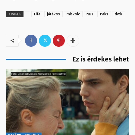
CÍMKÉK
Fifa
játékos
miskolc
NB1
Paks
dvtk
Ez is érdekes lehet