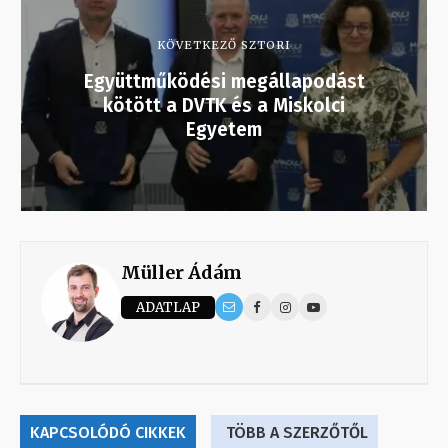
KÖVETKEZŐ SZTORI
Együttműködési megállapodást
kötött a DVTK és a Miskolci
Egyetem
Müller Ádám
ADATLAP
KAPCSOLÓDÓ CIKKEK
TÖBB A SZERZŐTŐL