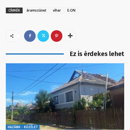
CÍMKÉK
áramszünet
vihar
E.ON
Ez is érdekes lehet
HAZÁNK - KÖZÉLET