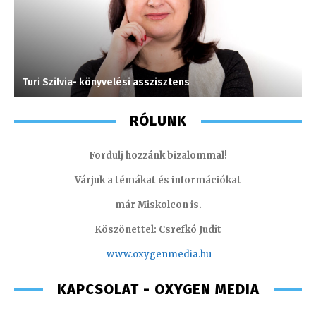
Turi Szilvia- könyvelési asszisztens
S
RÓLUNK
Fordulj hozzánk bizalommal!
Várjuk a témákat és információkat
már Miskolcon is.
Köszönettel: Csrefkó Judit
www.oxyge
nmedia.hu
KAPCSOLAT - OXYGEN MEDIA