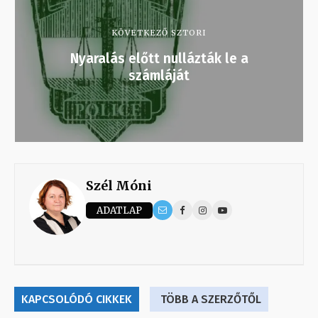
KÖVETKEZŐ SZTORI
Nyaralás előtt nullázták le a
számláját
Szél Móni
ADATLAP
KAPCSOLÓDÓ CIKKEK
TÖBB A SZERZŐTŐL