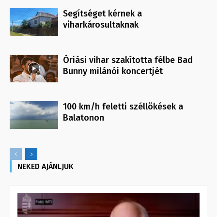
Segítséget kérnek a
viharkárosultaknak
Óriási vihar szakította félbe Bad
Bunny milánói koncertjét
100 km/h feletti széllökések a
Balatonon
NEKED AJÁNLJUK