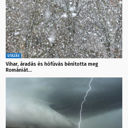
UTAZÁS
Vihar, áradás és hófúvás bénította meg
Romániát…