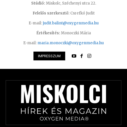
Stúdió:
Miskolc, Széchenyi utca 22.
Felelős szerkesztő:
Csrefkó Judit
E-mail:
judit.balint@oxygenmedia.hu
Értékesítés:
Monoczki Mária
E-mail:
maria.monoczki@oxygenmedia.hu
IMPRESSZUM