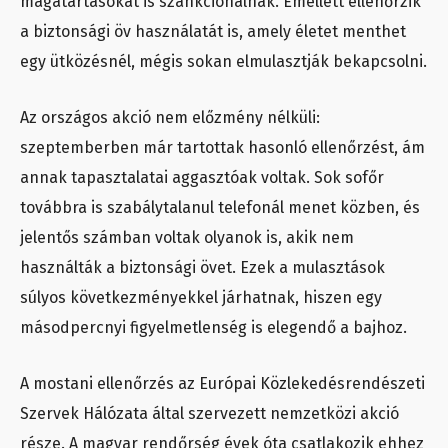
magatartásokat is szankcionálnak. Emellett ellenőrzik
a biztonsági öv használatát is, amely életet menthet
egy ütközésnél, mégis sokan elmulasztják bekapcsolni.
Az országos akció nem előzmény nélküli:
szeptemberben már tartottak hasonló ellenőrzést, ám
annak tapasztalatai aggasztóak voltak. Sok sofőr
továbbra is szabálytalanul telefonál menet közben, és
jelentős számban voltak olyanok is, akik nem
használták a biztonsági övet. Ezek a mulasztások
súlyos következményekkel járhatnak, hiszen egy
másodpercnyi figyelmetlenség is elegendő a bajhoz.
A mostani ellenőrzés az Európai Közlekedésrendészeti
Szervek Hálózata által szervezett nemzetközi akció
része. A magyar rendőrség évek óta csatlakozik ehhez