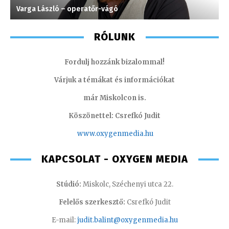
Varga László – operatőr-vágó
G
RÓLUNK
Fordulj hozzánk bizalommal!
Várjuk a témákat és információkat
már Miskolcon is.
Köszönettel: Csrefkó Judit
www.oxyge
nmedia.hu
KAPCSOLAT - OXYGEN MEDIA
Stúdió:
Miskolc, Széchenyi utca 22.
Felelős szerkesztő:
Csrefkó Judit
E-mail:
judit.balint@oxygenmedia.hu