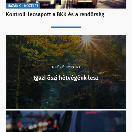
HAZÁNK - KÖZÉLET
Kontroll: lecsapott a BKK és a rendőrség
ELŐZŐ SZTORI
Igazi őszi hétvégénk lesz