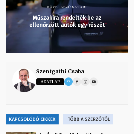
KÖVETKEZŐ SZTORI
Műszakira rendelték be az
ellenőrzött autók egy részét
Szentgathi Csaba
ADATLAP
KAPCSOLÓDÓ CIKKEK
TÖBB A SZERZŐTŐL