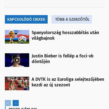
KAPCSOLÓDÓ CIKKEK
TÖBB A SZERZŐTŐL
Spanyolország hosszabbítás után
világbajnok
Justin Bieber is fellép a foci-vb
döntőjén
A DVTK is az Euroliga selejtezőjében
kezdi az új szezont