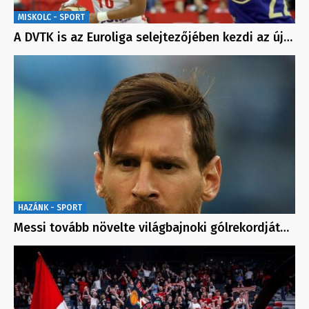
MISKOLC - SPORT
A DVTK is az Euroliga selejtezőjében kezdi az új…
HAZÁNK - SPORT
Messi tovább növelte világbajnoki gólrekordját…