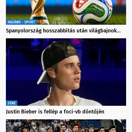
HAZÁNK - SPORT
Spanyolország hosszabbítás után világbajnok…
ZENE
Justin Bieber is fellép a foci-vb döntőjén