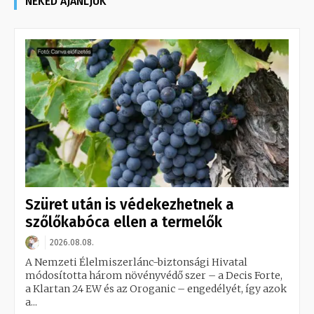
NEKED AJÁNLJUK
Szüret után is védekezhetnek a
szőlőkabóca ellen a termelők
2026.08.08.
A Nemzeti Élelmiszerlánc-biztonsági Hivatal
módosította három növényvédő szer – a Decis Forte,
a Klartan 24 EW és az Oroganic – engedélyét, így azok
a...