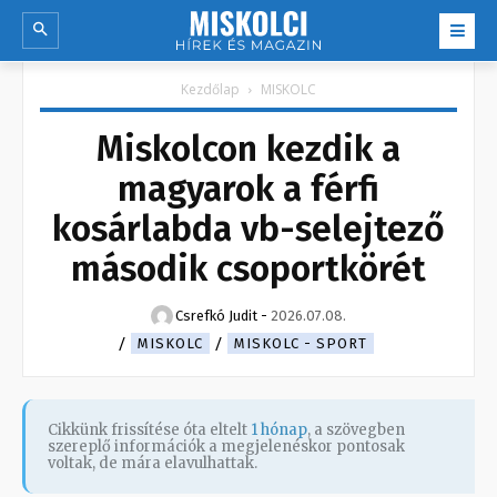
Kezdőlap
MISKOLC
Miskolcon kezdik a
magyarok a férfi
kosárlabda vb-selejtező
második csoportkörét
Csrefkó Judit
-
2026.07.08.
MISKOLC
MISKOLC - SPORT
Cikkünk frissítése óta eltelt
1 hónap
, a szövegben
szereplő információk a megjelenéskor pontosak
voltak, de mára elavulhattak.