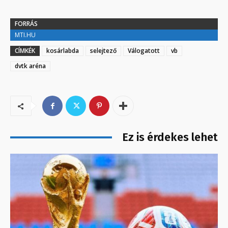
FORRÁS
MTI.HU
CÍMKÉK
kosárlabda
selejtező
Válogatott
vb
dvtk aréna
Ez is érdekes lehet