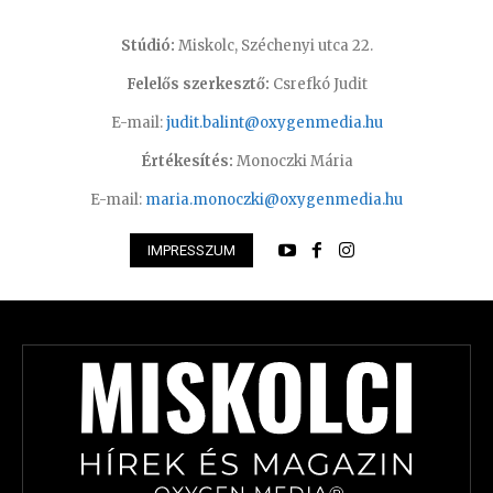
Stúdió:
Miskolc, Széchenyi utca 22.
Felelős szerkesztő:
Csrefkó Judit
E-mail:
judit.balint@oxygenmedia.hu
Értékesítés:
Monoczki Mária
E-mail:
maria.monoczki@oxygenmedia.hu
IMPRESSZUM