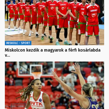
MISKOLC - SPORT
Miskolcon kezdik a magyarok a férfi kosárlabda
v…