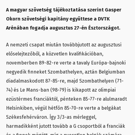
A magyar szövetség tájékoztatása szerint Gasper
Okorn szövetségi kapitány együttese a DVTK
Arénában fogadja augusztus 27-én Észtországot.
A nemzeti csapat miután továbbjutott az augusztusi
előselejtezőből, a közvetlen kvalifikációban,
novemberben 89-82-re verte a tavaly Európa-bajnoki
negyedik finneket Szombathelyen, aztán Belgiumban
diadalmaskodott 87-85-re, majd Szombathelyen (71-
74) és Le Mans-ban (98-79) is kikapott az olimpiai
ezüstérmes franciáktól, pénteken 85-77-re alulmaradt
Helsinkiben, végül hétfőn 85-70-re verte a belgákat
Székesfehérváron. Így 3/3-as mérleggel,
harmadikként jutott tovább a G csoportból a franciák