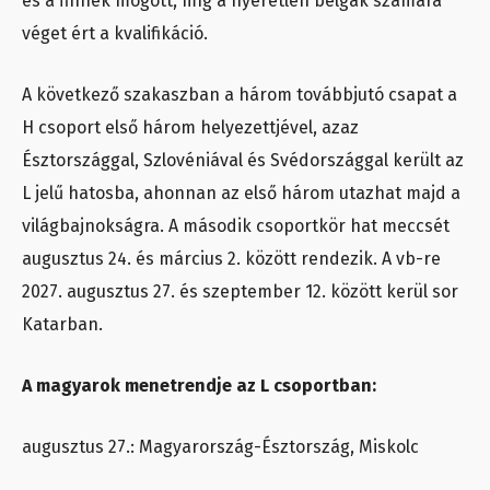
és a finnek mögött, míg a nyeretlen belgák számára
véget ért a kvalifikáció.
A következő szakaszban a három továbbjutó csapat a
H csoport első három helyezettjével, azaz
Észtországgal, Szlovéniával és Svédországgal került az
L jelű hatosba, ahonnan az első három utazhat majd a
világbajnokságra. A második csoportkör hat meccsét
augusztus 24. és március 2. között rendezik. A vb-re
2027. augusztus 27. és szeptember 12. között kerül sor
Katarban.
A magyarok menetrendje az L csoportban:
augusztus 27.: Magyarország-Észtország, Miskolc