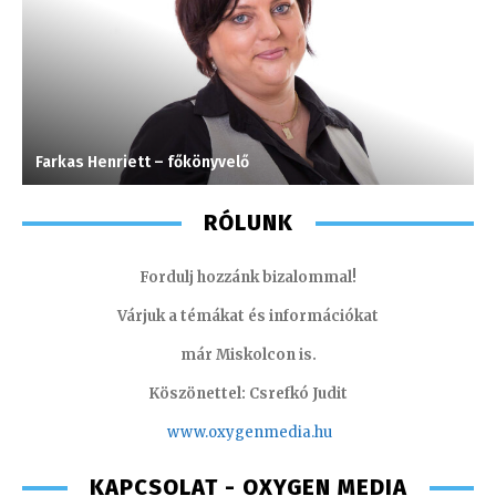
Farkas Henriett – főkönyvelő
K
RÓLUNK
Fordulj hozzánk bizalommal!
Várjuk a témákat és információkat
már Miskolcon is.
Köszönettel: Csrefkó Judit
www.oxyge
nmedia.hu
KAPCSOLAT - OXYGEN MEDIA