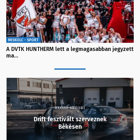
MISKOLC - SPORT
A DVTK HUNTHERM lett a legmagasabban jegyzett
ma…
ELŐZŐ SZTORI
Drift fesztivált szerveznek
Békésen