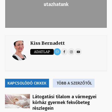
utazhatunk
Kiss Bernadett
ADATLAP
KAPCSOLÓDÓ CIKKEK
TÖBB A SZERZŐTŐL
Látogatási tilalom a vármegyei
kórház gyermek fekvőbeteg
részlegein