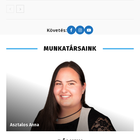
Követés:
MUNKATÁRSAINK
Asztalos Anna
S