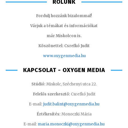
RÓLUNK
Fordulj hozzánk bizalommal!
Várjuk a témákat és információkat
már Miskolcon is.
Köszönettel: Csrefkó Judit
www.oxyge
nmedia.hu
KAPCSOLAT - OXYGEN MEDIA
Stúdió:
Miskolc, Széchenyi utca 22.
Felelős szerkesztő:
Csrefkó Judit
E-mail:
judit.balint@oxygenmedia.hu
Értékesítés:
Monoczki Mária
E-mail:
maria.monoczki@oxygenmedia.hu