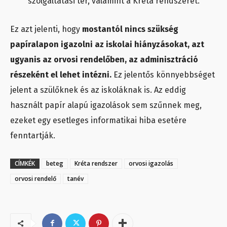
szolgáltatási tér, valamint a Kréta rendszerét.
Ez azt jelenti, hogy
mostantól nincs szükség
papíralapon igazolni az iskolai hiányzásokat, azt
ugyanis az orvosi rendelőben, az adminisztráció
részeként el lehet intézni.
Ez jelentős könnyebbséget
jelent a szülőknek és az iskoláknak is. Az eddig
használt papír alapú igazolások sem szűnnek meg,
ezeket egy esetleges informatikai hiba esetére
fenntartják.
CÍMKÉK
beteg
Kréta rendszer
orvosi igazolás
orvosi rendelő
tanév