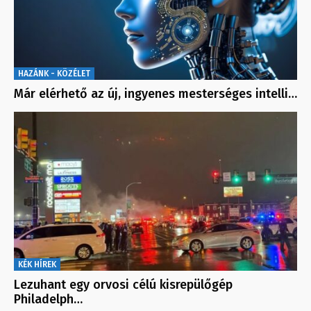
HAZÁNK - KÖZÉLET
Már elérhető az új, ingyenes mesterséges intelli…
KÉK HÍREK
Lezuhant egy orvosi célú kisrepülőgép
Philadelph…