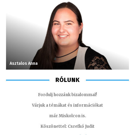
Asztalos Anna
J
RÓLUNK
Fordulj hozzánk bizalommal!
Várjuk a témákat és információkat
már Miskolcon is.
Köszönettel: Csrefkó Judit