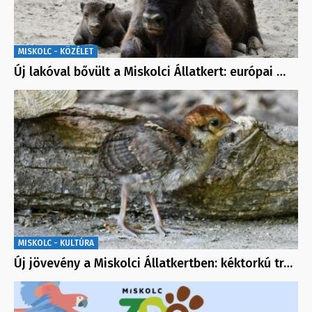
MISKOLC - KÖZÉLET
Új lakóval bővült a Miskolci Állatkert: európai …
MISKOLC - KULTÚRA
Új jövevény a Miskolci Állatkertben: kéktorkú tr…