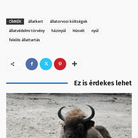
CÍMKÉK
állatkert
állatorvosi költségek
állatvédelmi törvény
házinyúl
Húsvét
nyúl
felelős állattartás
Ez is érdekes lehet