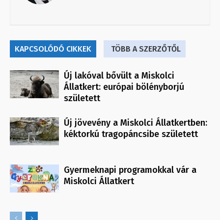
KAPCSOLÓDÓ CIKKEK
TÖBB A SZERZŐTŐL
Új lakóval bővült a Miskolci
Állatkert: európai bölényborjú
született
Új jövevény a Miskolci Állatkertben:
kéktorkú tragopáncsibe született
Gyermeknapi programokkal vár a
Miskolci Állatkert