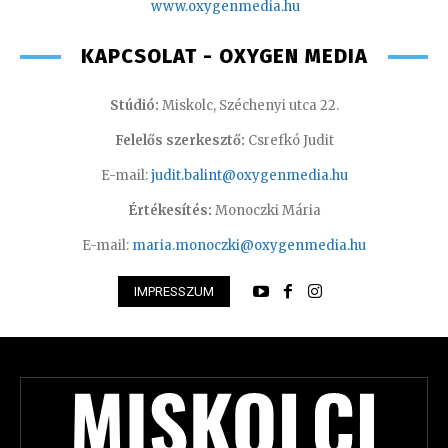
www.oxyge
nmedia.hu
KAPCSOLAT - OXYGEN MEDIA
Stúdió:
Miskolc, Széchenyi utca 22.
Felelős szerkesztő:
Csrefkó Judit
E-mail:
judit.balint@oxygenmedia.hu
Értékesítés:
Monoczki Mária
E-mail:
maria.monoczki@oxygenmedia.hu
IMPRESSZUM