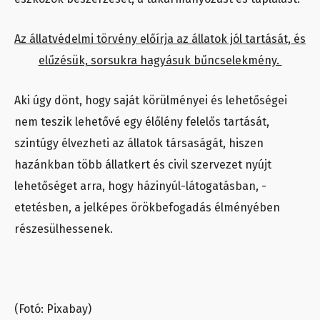
Az állatvédelmi törvény előírja az állatok jól tartását, és
elűzésük, sorsukra hagyásuk bűncselekmény.
Aki úgy dönt, hogy saját körülményei és lehetőségei
nem teszik lehetővé egy élőlény felelős tartását,
szintúgy élvezheti az állatok társaságát, hiszen
hazánkban több állatkert és civil szervezet nyújt
lehetőséget arra, hogy házinyúl-látogatásban, -
etetésben, a jelképes örökbefogadás élményében
részesülhessenek.
(Fotó: Pixabay)