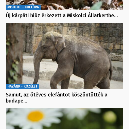
MISKOLC - KULTÚRA
Új kárpáti hiúz érkezett a Miskolci Állatkertbe…
HAZÁNK - KÖZÉLET
Samut, az ötéves elefántot köszöntötték a
budape…