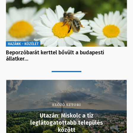
HAZÁNK - KÖZÉLET
Beporzóbarát kerttel bővült a budapesti
állatker…
ELŐZŐ SZTORI
Utazán: Miskolc a tíz
leglátogatottabb település
között