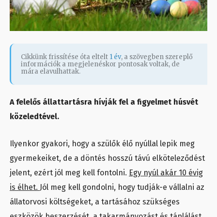
Cikkünk frissítése óta eltelt
1 év
, a szövegben szereplő
információk a megjelenéskor pontosak voltak, de
mára elavulhattak.
A felelős állattartásra hívják fel a figyelmet húsvét
közeledtével.
Ilyenkor gyakori, hogy a szülők élő nyúllal lepik meg
gyermekeiket, de a döntés hosszú távú elköteleződést
jelent, ezért jól meg kell fontolni.
Egy nyúl akár 10 évig
is élhet.
Jól meg kell gondolni, hogy tudják-e vállalni az
állatorvosi költségeket, a tartásához szükséges
eszközök beszerzését, a takarmányozást és táplálást.