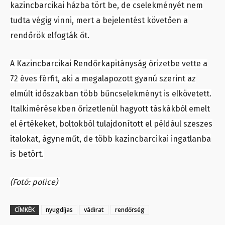
kazincbarcikai házba tört be, de cselekményét nem
tudta végig vinni, mert a bejelentést követően a
rendőrök elfogták őt.
A Kazincbarcikai Rendőrkapitányság őrizetbe vette a
72 éves férfit, aki a megalapozott gyanú szerint az
elmúlt időszakban több bűncselekményt is elkövetett.
Italkimérésekben őrizetlenül hagyott táskákból emelt
el értékeket, boltokból tulajdonított el például szeszes
italokat, ágyneműt, de több kazincbarcikai ingatlanba
is betört.
(Fotó: police)
CÍMKÉK
nyugdíjas
vádirat
rendőrség