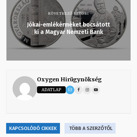
KÖVETKEZŐ SZTORI
Jókai-emlékérméket bocsátott
ki a Magyar Nemzeti Bank
Oxygen Hirügynökség
ADATLAP
KAPCSOLÓDÓ CIKKEK
TÖBB A SZERZŐTŐL