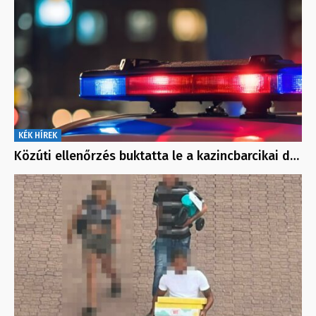
KÉK HÍREK
Közúti ellenőrzés buktatta le a kazincbarcikai d…