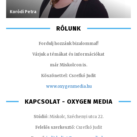
Koródi Petra
S
RÓLUNK
Fordulj hozzánk bizalommal!
Várjuk a témákat és információkat
már Miskolcon is.
Köszönettel: Csrefkó Judit
www.oxyge
nmedia.hu
KAPCSOLAT - OXYGEN MEDIA
Stúdió:
Miskolc, Széchenyi utca 22.
Felelős szerkesztő:
Csrefkó Judit