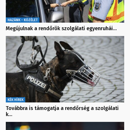
HAZÁNK - KÖZÉLET
Megújulnak a rendőrök szolgálati egyenruhái…
KÉK HÍREK
Továbbra is támogatja a rendőrség a szolgálati
k…