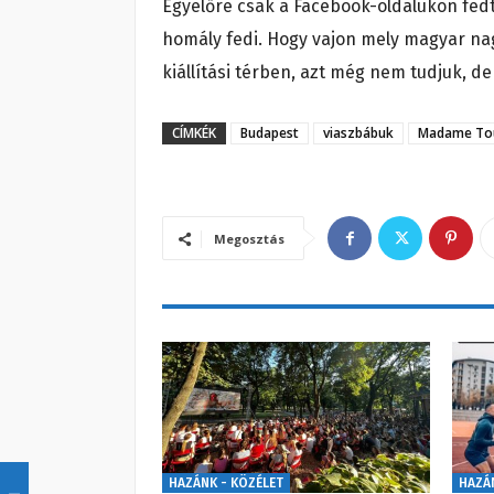
Egyelőre csak a Facebook-oldalukon fedté
homály fedi. Hogy vajon mely magyar nag
kiállítási térben, azt még nem tudjuk, d
CÍMKÉK
Budapest
viaszbábuk
Madame To
Megosztás
HAZÁNK - KÖZÉLET
HAZÁ