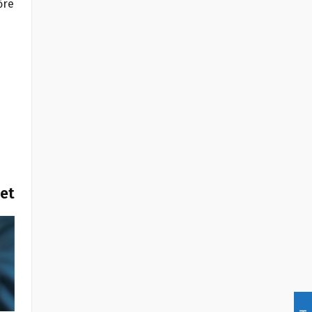
őre
het