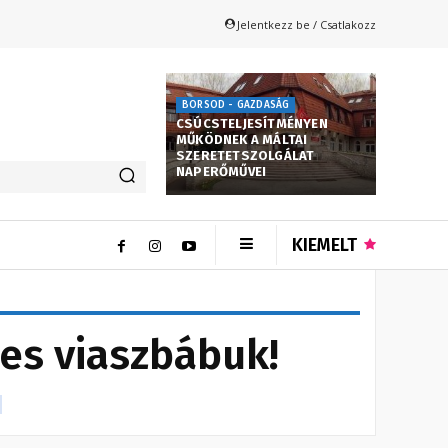
Jelentkezz be / Csatlakozz
BORSOD - GAZDASÁG
CSÚCSTELJESÍTMÉNYEN
MŰKÖDNEK A MÁLTAI
SZERETETSZOLGÁLAT
NAPERŐMŰVEI
KIEMELT
es viaszbábuk!