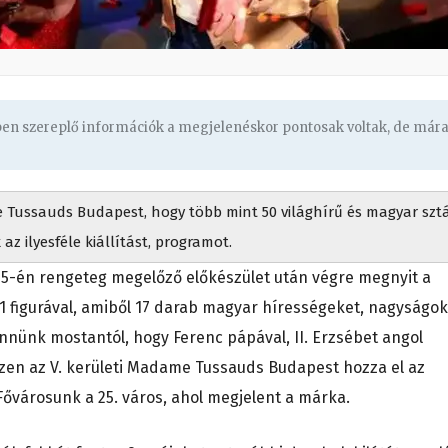
gben szereplő információk a megjelenéskor pontosak voltak, de már
 Tussauds Budapest, hogy több mint 50 világhírű és magyar szt
 az ilyesféle kiállítást, programot.
 25-én rengeteg megelőző előkészület után végre megnyit a
51 figurával, amiből 17 darab magyar hírességeket, nagyságok
nünk mostantól, hogy Ferenc pápával, II. Erzsébet angol
szen az V. kerületi Madame Tussauds Budapest hozza el az
Fővárosunk a 25. város, ahol megjelent a márka.