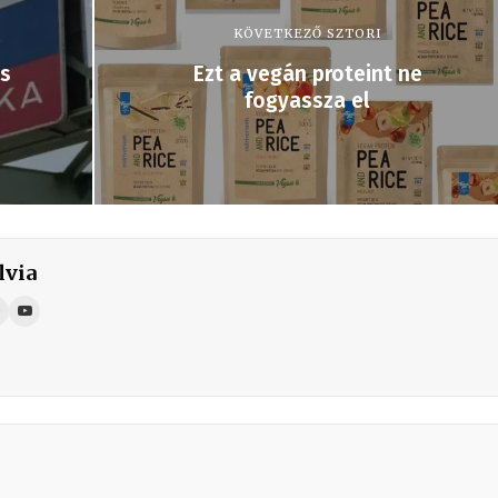
KÖVETKEZŐ SZTORI
és
Ezt a vegán proteint ne
fogyassza el
lvia