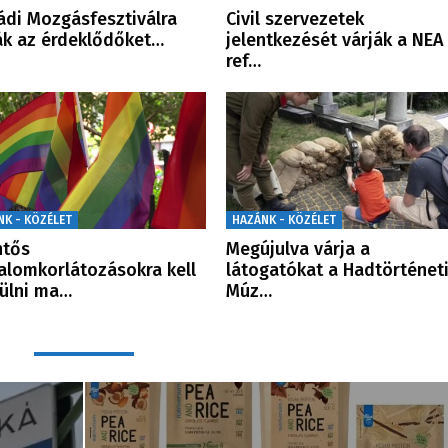
ádi Mozgásfesztiválra
Civil szervezetek
ák az érdeklődőket…
jelentkezését várják a NEA
ref…
NK - KÖZÉLET
HAZÁNK - KÖZÉLET
ntős
Megújulva várja a
alomkorlátozásokra kell
látogatókat a Hadtörténet
ülni ma…
Múz…