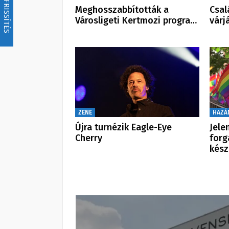
FRISSÍTÉS
Meghosszabbították a
Csal
Városligeti Kertmozi progra…
várj
ZENE
HAZÁ
Újra turnézik Eagle-Eye
Jele
Cherry
forg
kész