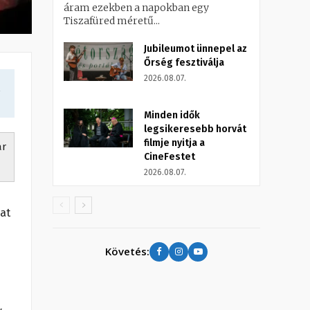
áram ezekben a napokban egy
Tiszafüred méretű...
Jubileumot ünnepel az
Őrség fesztiválja
2026.08.07.
a
Minden idők
legsikeresebb horvát
filmje nyitja a
ár
CineFestet
2026.08.07.
at
Követés: