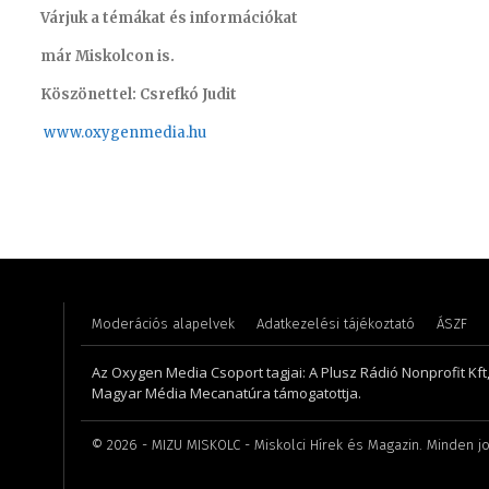
Várjuk a témákat és információkat
már Miskolcon is.
Köszönettel: Csrefkó Judit
www.oxyge
nmedia.hu
Koródi Petra
Kis Gáb
Moderációs alapelvek
Adatkezelési tájékoztató
ÁSZF
Az Oxygen Media Csoport tagjai: A Plusz Rádió Nonprofit Kft
Magyar Média Mecanatúra támogatottja.
©
2026
- MIZU MISKOLC - Miskolci Hírek és Magazin. Minden jo