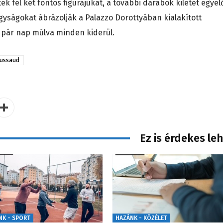
k fel két fontos figurájukat, a további darabok kilétét egyel
yságokat ábrázolják a Palazzo Dorottyában kialakított
e pár nap múlva minden kiderül.
ussaud
Ez is érdekes le
NK - SPORT
HAZÁNK - KÖZÉLET