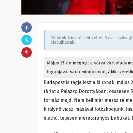
Cikkünk frissítése óta eltelt
3 év
, a szöve
elavulhattak.
Május 25-én megnyit a várva várt Madame
figurájával várja mindazokat, akik szeretik
Budapest is tagja lesz a klubnak: május
tárlat a Palazzo Dorottyában, összesen 
formáz majd. Nem kell már messzire men
királynő viasz-másával fotózkodjunk, hi
élethű, teljesen méretarányos bábukat. 