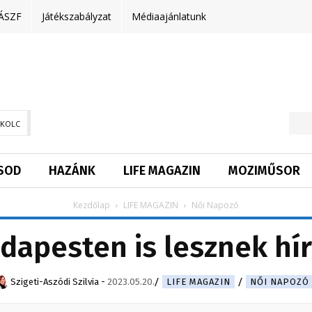
ÁSZF
Játékszabályzat
Médiaajánlatunk
SKOLC
SOD
HAZÁNK
LIFE MAGAZIN
MOZIMŰSOR
Kezdőlap
LIFE MAGAZIN
Női Napozó
apesten is lesznek hír
Szigeti-Aszódi Szilvia
-
2023.05.20.
LIFE MAGAZIN
NŐI NAPOZÓ