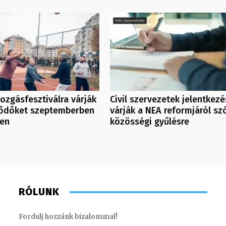
ozgásfesztiválra várják
Civil szervezetek jelentkezé
lődőket szeptemberben
várják a NEA reformjáról sz
en
közösségi gyűlésre
RÓLUNK
Fordulj hozzánk bizalommal!