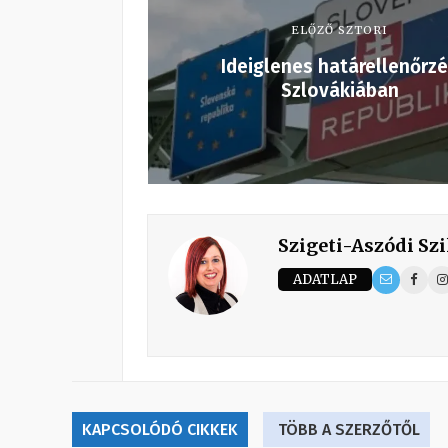
ELŐZŐ SZTORI
Ideiglenes határellenőrz
Szlovákiában
Szigeti-Aszódi Szi
ADATLAP
KAPCSOLÓDÓ CIKKEK
TÖBB A SZERZŐTŐL