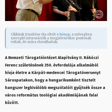
Cikkünk frissítése óta eltelt
4 hónap
, a szövegben
szereplő információk a megjelenéskor pontosak
voltak, de mára elavulhattak.
A Nemzeti Tárogatóintézet Alapítvány II. Rákóczi
Ferenc születésének 350. évfordulója alkalmából
hívja életre a Kárpát-medencei Tárogatóversenyt
Sárospatakon, hogy a hungarikumként tisztelt
hangszer legkiválóbb megszólalóit gyűjtsék össze a
város református teológiai akadémiájának falai
között.