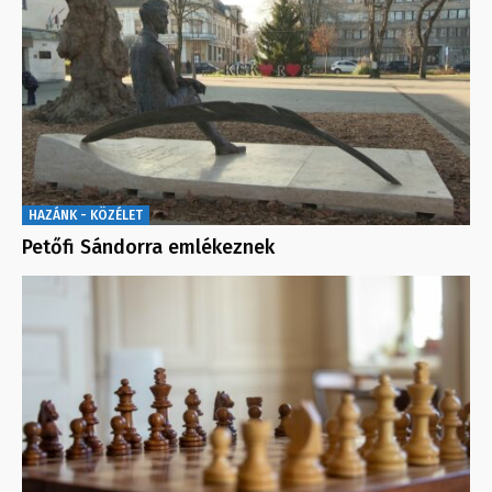
HAZÁNK - KÖZÉLET
Petőfi Sándorra emlékeznek