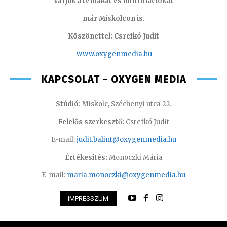
Várjuk a témákat és információkat
már Miskolcon is.
Köszönettel: Csrefkó Judit
www.oxyge
nmedia.hu
KAPCSOLAT - OXYGEN MEDIA
Stúdió:
Miskolc, Széchenyi utca 22.
Felelős szerkesztő:
Csrefkó Judit
E-mail:
judit.balint@oxygenmedia.hu
Értékesítés:
Monoczki Mária
E-mail:
maria.monoczki@oxygenmedia.hu
IMPRESSZUM