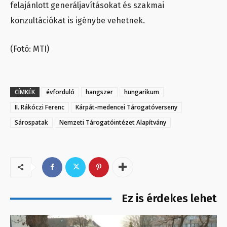
felajánlott generáljavításokat és szakmai
konzultációkat is igénybe vehetnek.
(Fotó: MTI)
CÍMKÉK
évforduló
hangszer
hungarikum
II. Rákóczi Ferenc
Kárpát-medencei Tárogatóverseny
Sárospatak
Nemzeti Tárogatóintézet Alapítvány
Ez is érdekes lehet