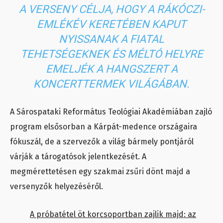
A VERSENY CÉLJA, HOGY A RÁKÓCZI-
EMLÉKÉV KERETÉBEN KAPUT
NYISSANAK A FIATAL
TEHETSÉGEKNEK ÉS MÉLTÓ HELYRE
EMELJÉK A HANGSZERT A
KONCERTTERMEK VILÁGÁBAN.
A Sárospataki Református Teológiai Akadémiában zajló
program elsősorban a Kárpát-medence országaira
fókuszál, de a szervezők a világ bármely pontjáról
várják a tárogatósok jelentkezését. A
megmérettetésen egy szakmai zsűri dönt majd a
versenyzők helyezéséről.
A próbatétel öt korcsoportban zajlik majd: az