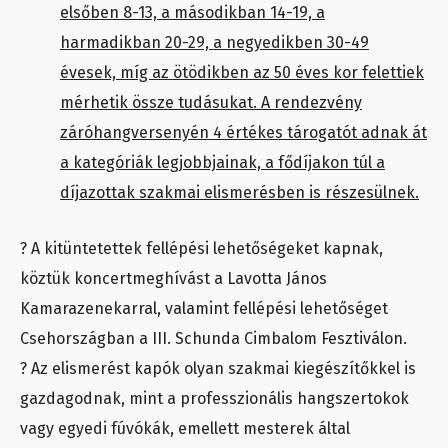
elsőben 8-13, a másodikban 14-19, a
harmadikban 20-29, a negyedikben 30-49
évesek, míg az ötödikben az 50 éves kor felettiek
mérhetik össze tudásukat. A rendezvény
záróhangversenyén 4 értékes tárogatót adnak át
a kategóriák legjobbjainak, a fődíjakon túl a
díjazottak szakmai elismerésben is részesülnek.
? A kitüntetettek fellépési lehetőségeket kapnak,
köztük koncertmeghívást a Lavotta János
Kamarazenekarral, valamint fellépési lehetőséget
Csehországban a III. Schunda Cimbalom Fesztiválon.
? Az elismerést kapók olyan szakmai kiegészítőkkel is
gazdagodnak, mint a professzionális hangszertokok
vagy egyedi fúvókák, emellett mesterek által