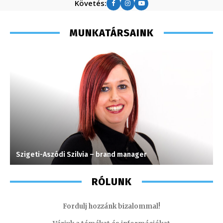
Követés:
MUNKATÁRSAINK
Szigeti-Aszódi Szilvia – brand manager
K
RÓLUNK
Fordulj hozzánk bizalommal!