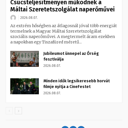
Csúcsteljesítményen működnek a
Máltai Szeretetszolgálat naperőművei
2026.08.07.
Az extrém hőségben az átlagosnál jóval több energiát
termelnek a Magyar Máltai Szeretetszolgálat
szociális naperőművei. A megtermelt áram ezekben
a napokban egy Tiszafüred méretű...
Jubileumot ünnepel az Őrség
fesztiválja
2026.08.07.
Minden idők legsikeresebb horvát
filmje nyitja a CineFestet
2026.08.07.