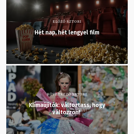
ELŐZŐ SZTORI
Hét nap, hét lengyel film
KÖVETKEZŐ SZTORI
Klímaújítók: változtass, hogy
változzon!