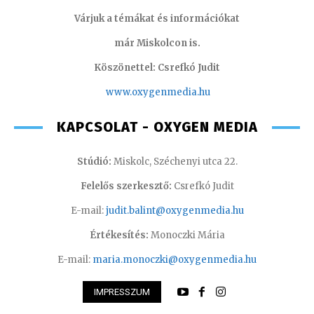
Várjuk a témákat és információkat
már Miskolcon is.
Köszönettel: Csrefkó Judit
www.oxyge
nmedia.hu
KAPCSOLAT - OXYGEN MEDIA
Stúdió:
Miskolc, Széchenyi utca 22.
Felelős szerkesztő:
Csrefkó Judit
E-mail:
judit.balint@oxygenmedia.hu
Értékesítés:
Monoczki Mária
E-mail:
maria.monoczki@oxygenmedia.hu
IMPRESSZUM