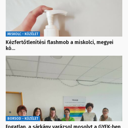
MISKOLC - KÖZÉLET
Kézfertőtlenítési flashmob a miskolci, megyei
kó…
BORSOD - KÖZÉLET
Fogatlan, a sárkány varázsol mosolyt a GYEK-ben