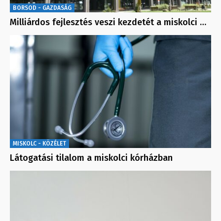
BORSOD - GAZDASÁG
Milliárdos fejlesztés veszi kezdetét a miskolci …
MISKOLC - KÖZÉLET
Látogatási tilalom a miskolci kórházban