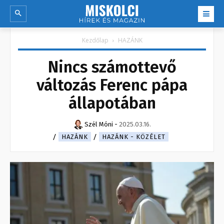
Kezdőlap
HAZÁNK
Nincs számottevő
változás Ferenc pápa
állapotában
Szél Móni
-
2025.03.16.
HAZÁNK
HAZÁNK - KÖZÉLET