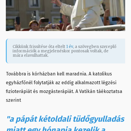
Cikkünk frissítése óta eltelt
1 év
, a szövegben szereplő
információk a megjelenéskor pontosak voltak, de
mára elavulhattak.
Továbbra is kórházban kell maradnia. A katolikus
egyházfőnél folytatják az eddig alkalmazott légzési
fizioterápiát és mozgásterápiát. A Vatikán táékoztatsa
szerint
"a pápát kétoldali tüdőgyulladás
miatt egy hónapja kezelik a