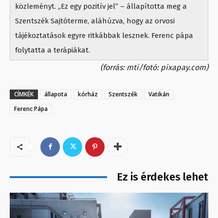
közleményt. „Ez egy pozitív jel” – állapította meg a
Szentszék Sajtóterme, aláhúzva, hogy az orvosi
tájékoztatások egyre ritkábbak lesznek. Ferenc pápa
folytatta a terápiákat.
(forrás: mti/fotó: pixapay.com)
CÍMKÉK
állapota
kórház
Szentszék
Vatikán
Ferenc Pápa
Ez is érdekes lehet