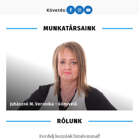
Követés:
MUNKATÁRSAINK
Juhászné M. Veronika – könyvelő
K
RÓLUNK
Fordulj hozzánk bizalommal!