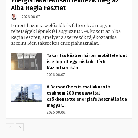
Energiatakarékosan rendezik meg az
Alba Regia Fesztet
2026.08.07.
Ismert hazai jazzelőadók és feltörekvő magyar
tehetségek lépnek fel augusztus 7-9. között az Alba
Regia Feszten, amelyet a szervezők tájékoztatása
szerint idén takarékos energiahasználat...
Takarítás közben három mobiltelefont
is ellopott egy miskolci férfi
Kazincbarcikán
2026.08.07.
A BorsodChem is csatlakozott:
csaknem 200 megawattal
csökkentette energiafelhasználását a
magyar...
2026.08.06.