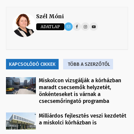
Szél Móni
ADATLAP
KAPCSOLÓDÓ CIKKEK
TÖBB A SZERZŐTŐL
Miskolcon vizsgálják a kórházban
maradt csecsemők helyzetét,
önkénteseket is várnak a
csecsemőringató programba
Milliárdos fejlesztés veszi kezdetét
a miskolci kórházban is