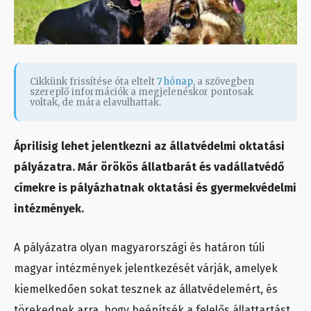
Cikkünk frissítése óta eltelt
7 hónap
, a szövegben
szereplő információk a megjelenéskor pontosak
voltak, de mára elavulhattak.
Áprilisig lehet jelentkezni az állatvédelmi oktatási
pályázatra. Már örökös állatbarát és vadállatvédő
címekre is pályázhatnak oktatási és gyermekvédelmi
intézmények.
A pályázatra olyan magyarországi és határon túli
magyar intézmények jelentkezését várják, amelyek
kiemelkedően sokat tesznek az állatvédelemért, és
törekednek arra, hogy beépítsék a felelős állattartást