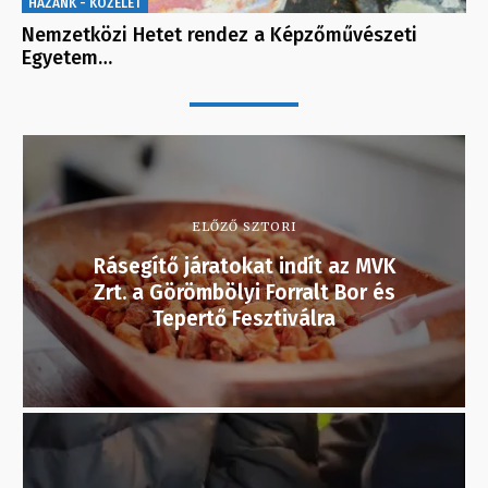
HAZÁNK - KÖZÉLET
Nemzetközi Hetet rendez a Képzőművészeti
Egyetem…
ELŐZŐ SZTORI
Rásegítő járatokat indít az MVK
Zrt. a Görömbölyi Forralt Bor és
Tepertő Fesztiválra