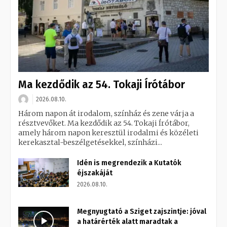
Ma kezdődik az 54. Tokaji Írótábor
2026.08.10.
Három napon át irodalom, színház és zene várja a
résztvevőket. Ma kezdődik az 54. Tokaji Írótábor,
amely három napon keresztül irodalmi és közéleti
kerekasztal-beszélgetésekkel, színházi...
Idén is megrendezik a Kutatók
éjszakáját
2026.08.10.
Megnyugtató a Sziget zajszintje: jóval
a határérték alatt maradtak a