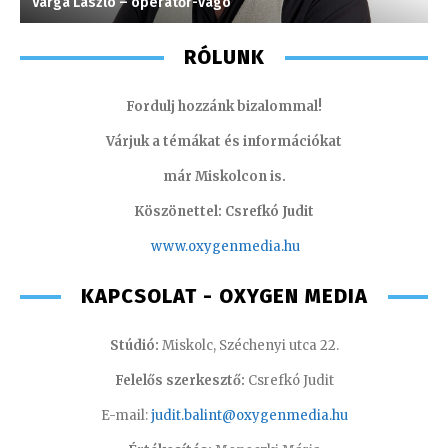
Varga László – operatőr-vágó
S
RÓLUNK
Fordulj hozzánk bizalommal!
Várjuk a témákat és információkat
már Miskolcon is.
Köszönettel: Csrefkó Judit
www.oxyge
nmedia.hu
KAPCSOLAT - OXYGEN MEDIA
Stúdió:
Miskolc, Széchenyi utca 22.
Felelős szerkesztő:
Csrefkó Judit
E-mail:
judit.balint@oxygenmedia.hu