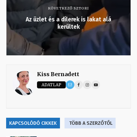
KÖVETKEZŐ SZTORI
Az üzlet és a dílerek is lakat alá
kerültek
Kiss Bernadett
ADATLAP
KAPCSOLÓDÓ CIKKEK
TÖBB A SZERZŐTŐL