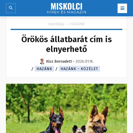
Kezdőlap
HAZÁNK
Örökös állatbarát cím is
elnyerhető
Kiss Bernadett
-
2026.01.16.
HAZÁNK
HAZÁNK - KÖZÉLET