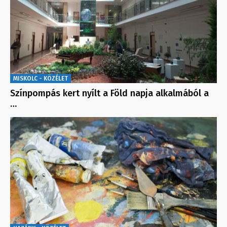
MISKOLC - KÖZÉLET
Színpompás kert nyílt a Föld napja alkalmából a
…