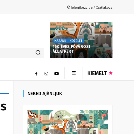
Jelentkezz be / Csatlakozz
HAZÁNK - KÖZÉLET
160 ÉVES FŐVÁROSI
ÁLLATKERT
KIEMELT
NEKED AJÁNLJUK
és