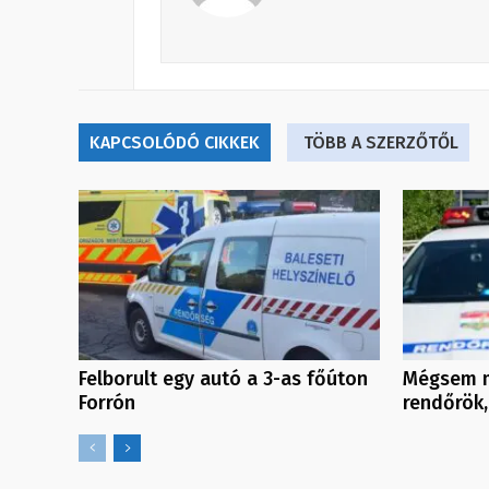
KAPCSOLÓDÓ CIKKEK
TÖBB A SZERZŐTŐL
Felborult egy autó a 3-as főúton
Mégsem m
Forrón
rendőrök,