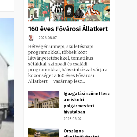
160 éves Fővárosi Állatkert
2026.08.07.
Hétvégén ünnepi, születésnapi
programokkal, többek közt
látványetetésekkel, tematikus
sétákkal, színpadi és családi
programokkal, bábszínházzal várja a
közönséget a 160 éves Fővárosi
Állatkert. Vasárnap lesz...
Igazgatási szünet lesz
a miskolci
polgármesteri
hivatalban
2026.08.07.
Országos