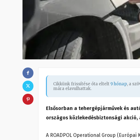
Cikkünk frissítése óta eltelt
9 hónap
, a sz
mára elavulhattak.
Elsősorban a tehergépjárművek és autób
országos közlekedésbiztonsági akció,
A ROADPOL Operational Group (Európai K