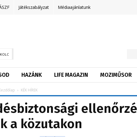
ÁSZF
Játékszabályzat
Médiaajánlatunk
SKOLC
SOD
HAZÁNK
LIFE MAGAZIN
MOZIMŰSOR
Kezdőlap
KÉK HÍREK
ésbiztonsági ellenőrz
k a közutakon