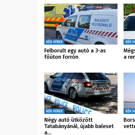
KÉK HÍREK
KÉK H
Felborult egy autó a 3-as
Mégs
főúton Forrón
a re
KÉK HÍREK
KÉK H
Négy autó ütközött
Bors
Tatabányánál, újabb baleset
vett
a…