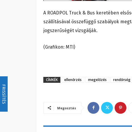
A ROADPOL Truck & Bus keretében elsőso
szállításával összefüggő szabályok megta
jogszerűségét vizsgálják.
(Grafikon: MTI)
CÍMKÉK
ellenőrzés
megelőzés
rendőrség
FRISSÍTÉS
Megosztás