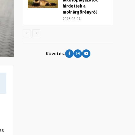
alkotópályázatot
hirdettek a
molnárgörényről
2026.08.07.
Követés:
es