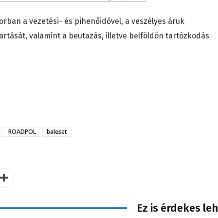
rban a vezetési- és pihenőidővel, a veszélyes áruk
rtását, valamint a beutazás, illetve belföldön tartózkodás
ROADPOL
baleset
Ez is érdekes le