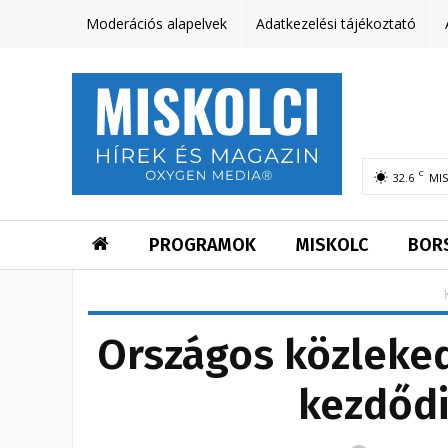
Moderációs alapelvek
Adatkezelési tájékoztató
C
32.6
MI
PROGRAMOK
MISKOLC
BOR
Országos közleked
kezdődi