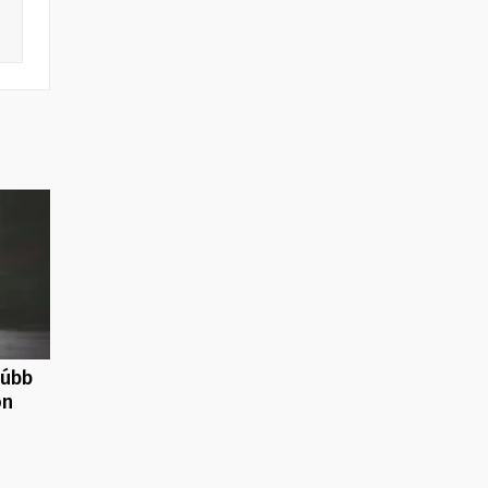
rúbb
on