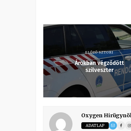
ELŐZŐ SZTORI
Árokban végződött
szilveszter
Oxygen Hirügynö
ADATLAP