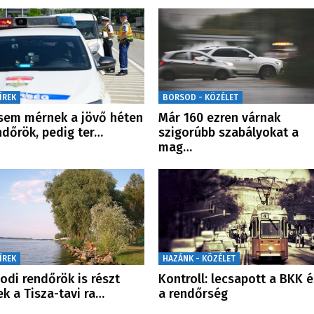
ÍREK
BORSOD - KÖZÉLET
em mérnek a jövő héten
Már 160 ezren várnak
ndőrök, pedig ter…
szigorúbb szabályokat a
mag…
ÍREK
HAZÁNK - KÖZÉLET
odi rendőrök is részt
Kontroll: lecsapott a BKK é
ek a Tisza-tavi ra…
a rendőrség