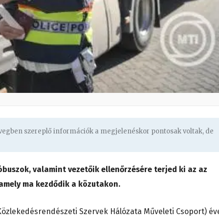
övegben szereplő információk a megjelenéskor pontosak voltak, de
uszok, valamint vezetőik ellenőrzésére terjed ki az az
 amely ma kezdődik a közutakon.
özlekedésrendészeti Szervek Hálózata Műveleti Csoport) év