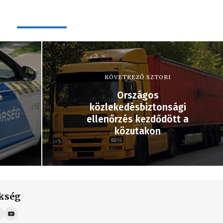
KÖVETKEZŐ SZTORI
Országos
közlekedésbiztonsági
ellenőrzés kezdődött a
közutakon
kség