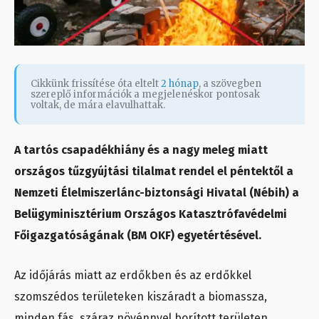
Cikkünk frissítése óta eltelt
2 hónap
, a szövegben
szereplő információk a megjelenéskor pontosak
voltak, de mára elavulhattak.
A tartós csapadékhiány és a nagy meleg miatt
országos tűzgyújtási tilalmat rendel el péntektől a
Nemzeti Élelmiszerlánc-biztonsági Hivatal (Nébih) a
Belügyminisztérium Országos Katasztrófavédelmi
Főigazgatóságának (BM OKF) egyetértésével.
Az időjárás miatt az erdőkben és az erdőkkel
szomszédos területeken kiszáradt a biomassza,
minden fás, száraz növénnyel borított területen