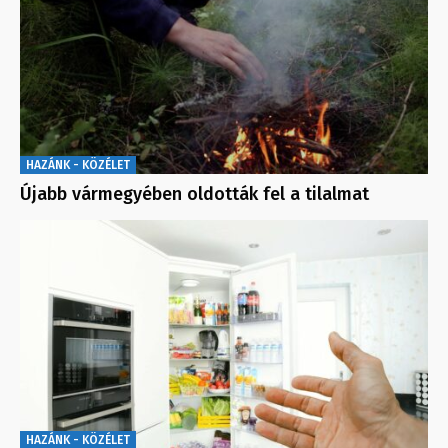
HAZÁNK - KÖZÉLET
Újabb vármegyében oldották fel a tilalmat
HAZÁNK - KÖZÉLET