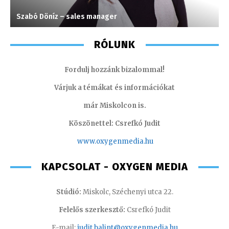
Szabó Döníz – sales manager
K
RÓLUNK
Fordulj hozzánk bizalommal!
Várjuk a témákat és információkat
már Miskolcon is.
Köszönettel: Csrefkó Judit
www.oxyge
nmedia.hu
KAPCSOLAT - OXYGEN MEDIA
Stúdió:
Miskolc, Széchenyi utca 22.
Felelős szerkesztő:
Csrefkó Judit
E-mail:
judit.balint@oxygenmedia.hu