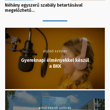
Néhány egyszerű szabály betartásával
megelőzhető…
ELŐZŐ SZTORI
Gyereknapi élményekkel készül
a BKK
KÖVETKEZŐ SZTORI