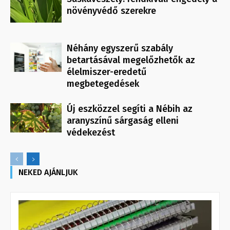
növényvédő szerekre
Néhány egyszerű szabály
betartásával megelőzhetők az
élelmiszer-eredetű
megbetegedések
Új eszközzel segíti a Nébih az
aranyszínű sárgaság elleni
védekezést
NEKED AJÁNLJUK