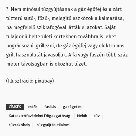
? Nem minősül tűzgyújtásnak a gáz égőfej és a zárt
tűzterű sütő-, főző-, melegítő eszközök alkalmazása,
ha megfelelő szikrafogóval látták el azokat. Saját
tulajdonú belterületi kertekben továbbra is lehet
bográcsozni, grillezni, de gáz égőfej vagy elektromos
grill használatát javasolják. A fa vagy faszén több száz
méter távolságban is okozhat tüzet.
(Illusztráció: pixabay)
CÍMKÉK
erdők
fásítás
gazégetés
Katasztrófavédelmi Főigazgatóság
Nébih
tűz
tűzrakóhely
tűzgyújtási tilalom