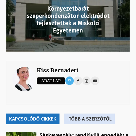
Környezetbarát
szuperkondenzátor-elektródot
fejlesztettek a Miskolci
Egyetemen
Kiss Bernadett
ADATLAP
KAPCSOLÓDÓ CIKKEK
TÖBB A SZERZŐTŐL
Sáskaveszély: rendkívüli engedély a