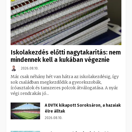
Iskolakezdés előtti nagytakarítás: nem
mindennek kell a kukában végeznie
2026.08.10.
Már csak néhány hét van hátra az iskolakezdésig, így
sok családban megkezdődik a gyerekszobák,
íróasztalok és tanszeres polcok átválogatása. A nyár
végi rendrakás jó...
A DVTK kikapott Soroksáron, a hazaiak
élre álltak
2026.08.10.