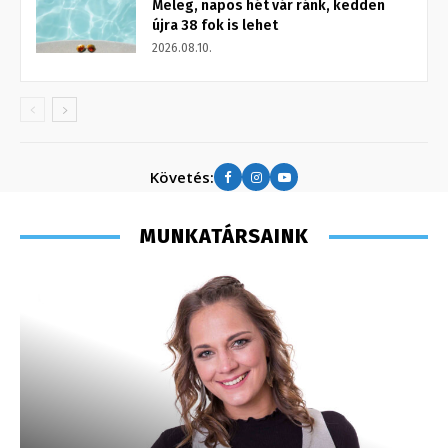
Meleg, napos hét vár ránk, kedden
újra 38 fok is lehet
2026.08.10.
Követés:
MUNKATÁRSAINK