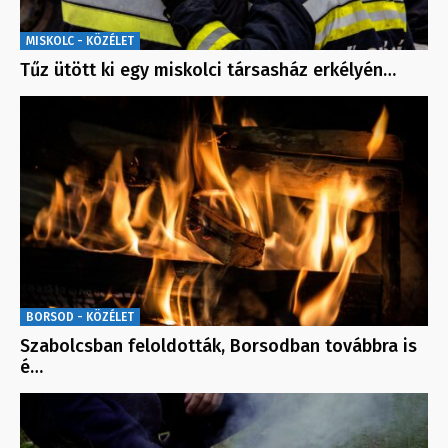
MISKOLC - KÖZÉLET
Tűz ütött ki egy miskolci társasház erkélyén…
BORSOD - KÖZÉLET
Szabolcsban feloldották, Borsodban továbbra is
é…