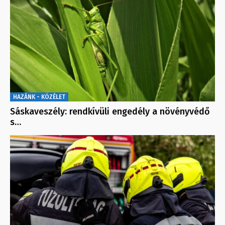
HAZÁNK - KÖZÉLET
Sáskaveszély: rendkívüli engedély a növényvédő
s…