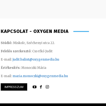
KAPCSOLAT - OXYGEN MEDIA
Stúdió:
Miskolc, Széchenyi utca 22.
Felelős szerkesztő:
Csrefkó Judit
E-mail:
judit.balint@oxygenmedia.hu
Értékesítés:
Monoczki Mária
E-mail:
maria.monoczki@oxygenmedia.hu
IMPRESSZUM
 Péter – programigazgató
Pénzes Anikó