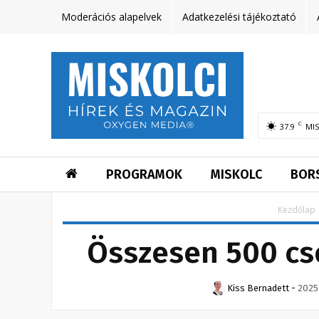
Moderációs alapelvek
Adatkezelési tájékoztató
C
37.9
MI
PROGRAMOK
MISKOLC
BOR
Kezdőlap
Összesen 500 cs
Kiss Bernadett
-
2025.