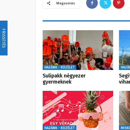
Megosztás
FRISSÍTÉS
HAZÁNK - KÖZÉLET
HAZÁ
Sulipakk négyezer
Segí
gyermeknek
viha
HAZÁNK - KÖZÉLET
MISK