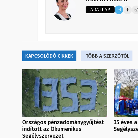
ADATLAP
KAPCSOLÓDÓ CIKKEK
TÖBB A SZERZŐTŐL
Országos pénzadománygyűjtést
35 éves 
indított az Ökumenikus
Segélysz
Segélyszervezet