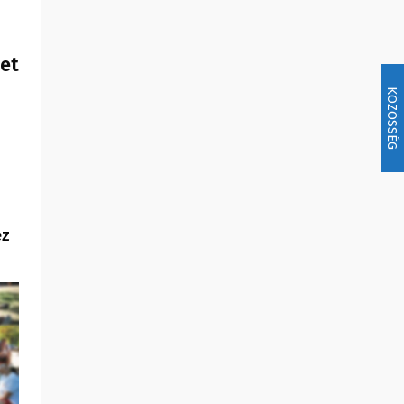
het
KÖZÖSSÉG
ez