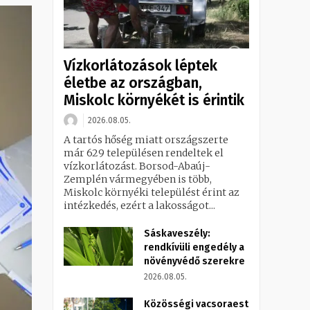
Vízkorlátozások léptek
életbe az országban,
Miskolc környékét is érintik
2026.08.05.
A tartós hőség miatt országszerte
már 629 településen rendeltek el
vízkorlátozást. Borsod-Abaúj-
Zemplén vármegyében is több,
Miskolc környéki települést érint az
intézkedés, ezért a lakosságot...
Sáskaveszély:
rendkívüli engedély a
növényvédő szerekre
2026.08.05.
Közösségi vacsoraest