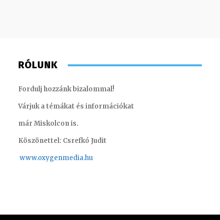
RÓLUNK
Fordulj hozzánk bizalommal!
Várjuk a témákat és információkat
már Miskolcon is.
Köszönettel: Csrefkó Judit
www.oxyge
nmedia.hu
Turi Szilvia- könyvelési asszisztens
Meronka