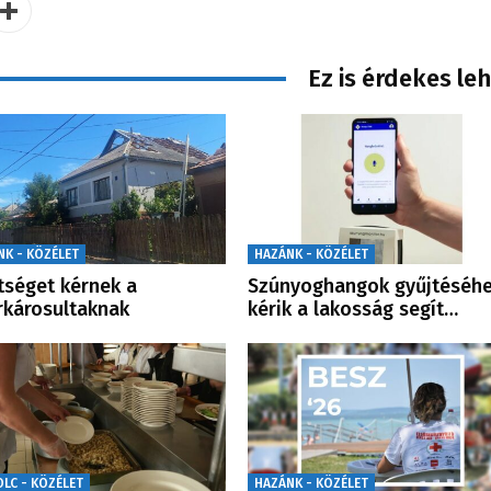
Ez is érdekes le
NK - KÖZÉLET
HAZÁNK - KÖZÉLET
tséget kérnek a
Szúnyoghangok gyűjtéséh
rkárosultaknak
kérik a lakosság segít…
OLC - KÖZÉLET
HAZÁNK - KÖZÉLET