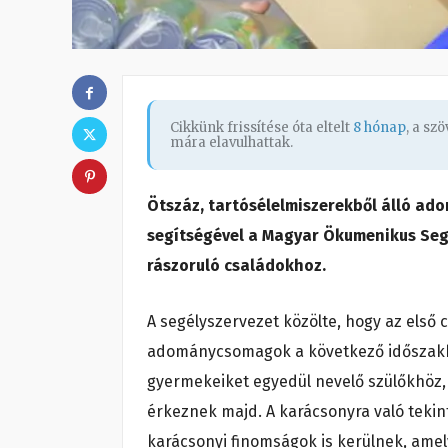
Cikkünk frissítése óta eltelt
8 hónap
, a sz
mára elavulhattak.
Ötszáz, tartósélelmiszerekből álló a
segítségével a Magyar Ökumenikus Seg
rászoruló családokhoz.
A segélyszervezet közölte, hogy az első 
adománycsomagok a következő időszakb
gyermekeiket egyedül nevelő szülőkhöz, 
érkeznek majd. A karácsonyra való tekin
karácsonyi finomságok is kerülnek, am