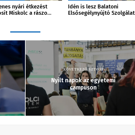
enes nyári étkezést
Idén is lesz Balatoni
osít Miskolc a rászo…
Elsősegélynyújtó Szolgála
KÖVETKEZŐ SZTORI
Nyílt napok az egyetemi
campuson