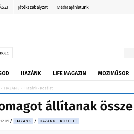
ÁSZF
Játékszabályzat
Médiaajánlatunk
SKOLC
SOD
HAZÁNK
LIFE MAGAZIN
MOZIMŰSOR
HAZÁNK
Hazánk - Közélet
omagot állítanak össze
12.05.
HAZÁNK
HAZÁNK - KÖZÉLET