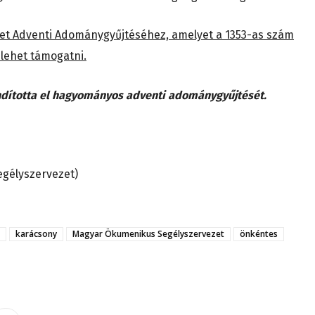
et Adventi Adománygyűjtéséhez, amelyet a 1353-as szám
 lehet támogatni.
indította el hagyományos adventi adománygyűjtését.
egélyszervezet)
karácsony
Magyar Ökumenikus Segélyszervezet
önkéntes