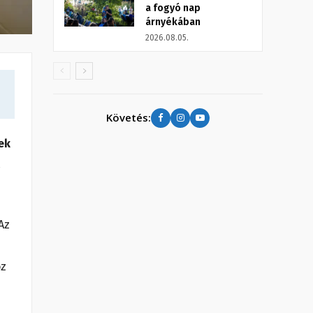
a fogyó nap
árnyékában
2026.08.05.
Követés:
ek
a
Az
oz