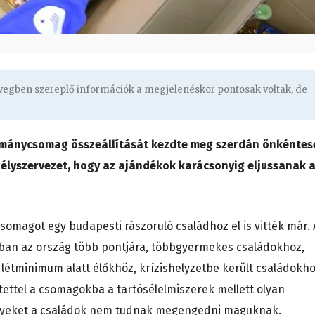
övegben szereplő információk a megjelenéskor pontosak voltak, de
dománycsomag összeállítását kezdte meg szerdán önkéntes
élyszervezet, hogy az ajándékok karácsonyig eljussanak 
csomagot egy budapesti rászoruló családhoz el is vitték már. 
an az ország több pontjára, többgyermekes családokhoz,
létminimum alatt élőkhöz, krízishelyzetbe került családokh
tettel a csomagokba a tartósélelmiszerek mellett olyan
elyeket a családok nem tudnak megengedni maguknak.