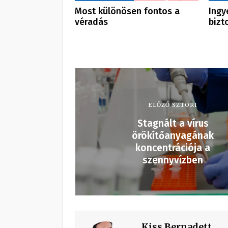
Most különösen fontos a
Ingy
véradás
bizt
ELŐZŐ SZTORI
Stagnált a vírus
örökítőanyagának
koncentrációja a
szennyvízben
Kiss Bernadett