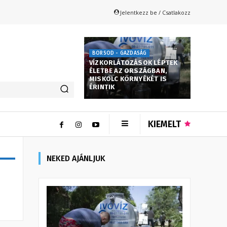
Jelentkezz be / Csatlakozz
BORSOD - GAZDASÁG
VÍZKORLÁTOZÁSOK LÉPTEK
ÉLETBE AZ ORSZÁGBAN,
MISKOLC KÖRNYÉKÉT IS
ÉRINTIK
KIEMELT
NEKED AJÁNLJUK