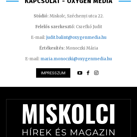
KAPCSOLAT - OXYGEN MEDIA
Stúdió:
Miskolc, Széchenyi utca 22.
Felelős szerkesztő:
Csrefkó Judit
E-mail:
judit.balint@oxygenmedia.hu
Értékesítés:
Monoczki Mária
E-mail:
maria.monoczki@oxygenmedia.hu
IMPRESSZUM