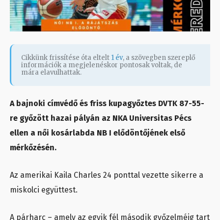
Cikkünk frissítése óta eltelt
1 év
, a szövegben szereplő
információk a megjelenéskor pontosak voltak, de
mára elavulhattak.
A bajnoki címvédő és friss kupagyőztes DVTK 87-55-
re győzött hazai pályán az NKA Universitas Pécs
ellen a női kosárlabda NB I elődöntőjének első
mérkőzésén.
Az amerikai Kaila Charles 24 ponttal vezette sikerre a
miskolci együttest.
A párharc – amely az egyik fél második győzelméig tart