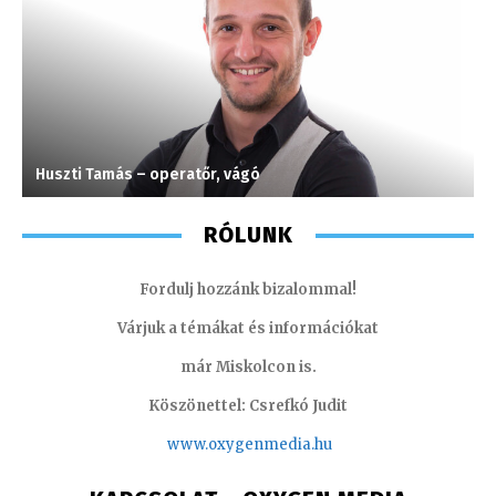
Huszti Tamás – operatőr, vágó
P
RÓLUNK
Fordulj hozzánk bizalommal!
Várjuk a témákat és információkat
már Miskolcon is.
Köszönettel: Csrefkó Judit
www.oxyge
nmedia.hu