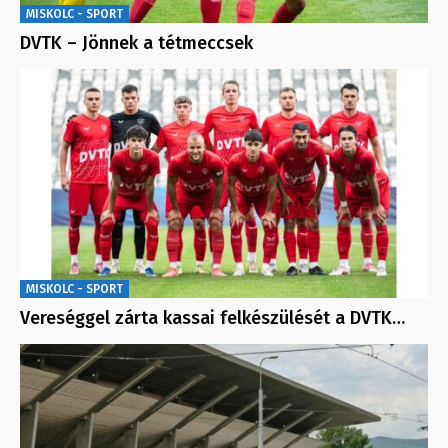
MISKOLC - SPORT
DVTK – Jönnek a tétmeccsek
MISKOLC - SPORT
Vereséggel zárta kassai felkészülését a DVTK…