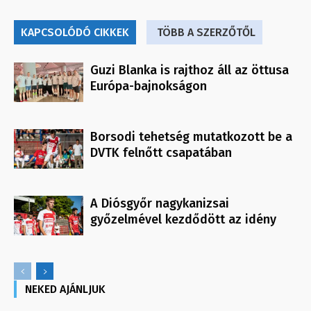
KAPCSOLÓDÓ CIKKEK
TÖBB A SZERZŐTŐL
Guzi Blanka is rajthoz áll az öttusa
Európa-bajnokságon
Borsodi tehetség mutatkozott be a
DVTK felnőtt csapatában
A Diósgyőr nagykanizsai
győzelmével kezdődött az idény
NEKED AJÁNLJUK