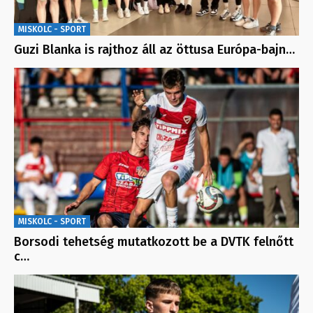
MISKOLC - SPORT
Guzi Blanka is rajthoz áll az öttusa Európa-bajn…
MISKOLC - SPORT
Borsodi tehetség mutatkozott be a DVTK felnőtt
c…