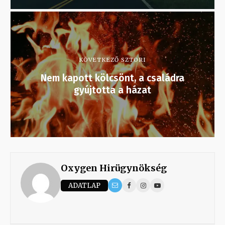
KÖVETKEZŐ SZTORI
Nem kapott kölcsönt, a családra
gyújtotta a házat
Oxygen Hirügynökség
ADATLAP