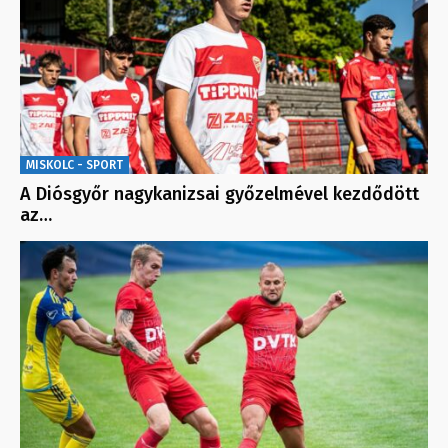
MISKOLC - SPORT
A Diósgyőr nagykanizsai győzelmével kezdődött
az…