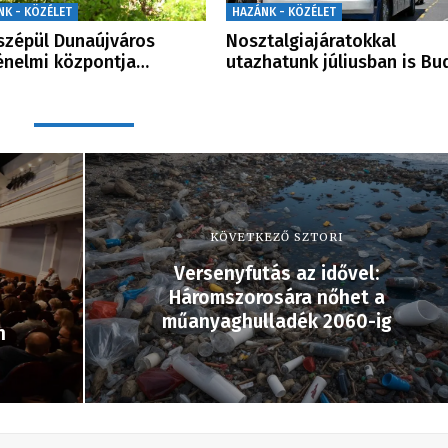
NK - KÖZÉLET
HAZÁNK - KÖZÉLET
zépül Dunaújváros
Nosztalgiajáratokkal
énelmi központja…
utazhatunk júliusban is B
KÖVETKEZŐ SZTORI
Versenyfutás az idővel:
Háromszorosára nőhet a
műanyaghulladék 2060-ig
n