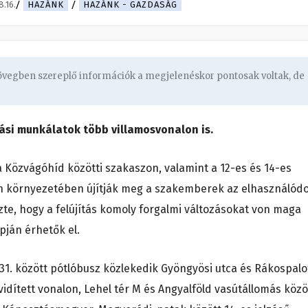
.16.
HAZÁNK
HAZÁNK - GAZDASÁG
zövegben szereplő információk a megjelenéskor pontosak voltak, de
ási munkálatok több villamosvonalon is.
a Közvágóhíd közötti szakaszon, valamint a 12-es és 14-es
ín környezetében újítják meg a szakemberek az elhasználódo
zte, hogy a felújítás komoly forgalmi változásokat von maga
pján érhetők el.
s 31. között pótlóbusz közlekedik Gyöngyösi utca és Rákospalo
vidített vonalon, Lehel tér M és Angyalföld vasútállomás közö