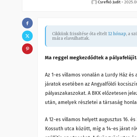
Csrefkó Judit
-
2025.08
Cikkünk frissítése óta eltelt
12 hónap
, a s
mára elavulhattak.
Ma reggel megkezdődtek a pályafelújít
Az 1-es villamos vonalán a Lurdy Ház és 
járatok esetében az Angyalföldi kocsisz
pályaszakaszokat. A BKK előzetesen jele
után, amelyek részletei a társaság honla
A 12-es villamos helyett augusztus 16. é
Kossuth utca között, míg a 14-es járat rö