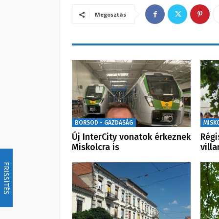
Megosztás
BORSOD - GAZDASÁG
MISK
Új InterCity vonatok érkeznek
Régi
Miskolcra is
vill
FRISSÍTÉS