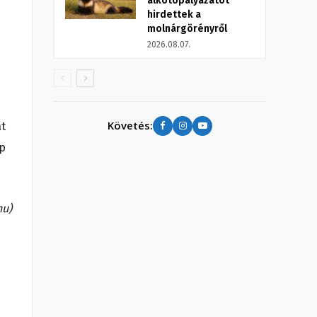
alkotópályázatot
hirdettek a
molnárgörényről
2026.08.07.
Követés:
at
pp
hu)