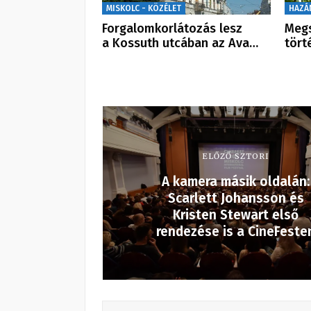
MISKOLC - KÖZÉLET
HAZÁ
Forgalomkorlátozás lesz
Megs
a Kossuth utcában az Ava…
tört
ELŐZŐ SZTORI
A kamera másik oldalán:
Scarlett Johansson és
Kristen Stewart első
rendezése is a CineFeste