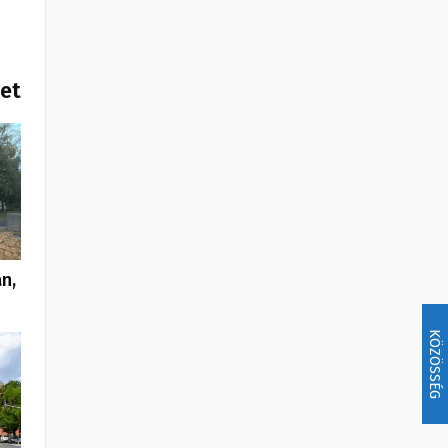
het
n,
KÖZÖSSÉG