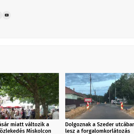
sár miatt változik a
Dolgoznak a Szeder utcában
közlekedés Miskolcon
lesz a forgalomkorlátozás