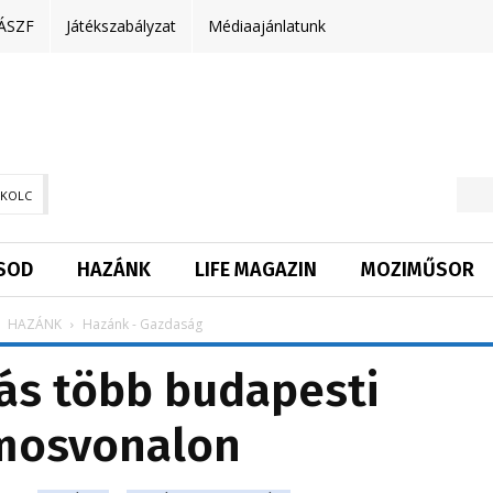
ÁSZF
Játékszabályzat
Médiaajánlatunk
SKOLC
SOD
HAZÁNK
LIFE MAGAZIN
MOZIMŰSOR
HAZÁNK
Hazánk - Gazdaság
tás több budapesti
amosvonalon