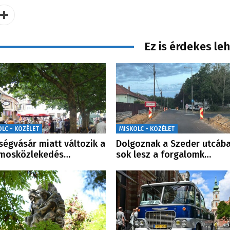
Ez is érdekes le
OLC - KÖZÉLET
MISKOLC - KÖZÉLET
ségvásár miatt változik a
Dolgoznak a Szeder utcába
amosközlekedés…
sok lesz a forgalomk…