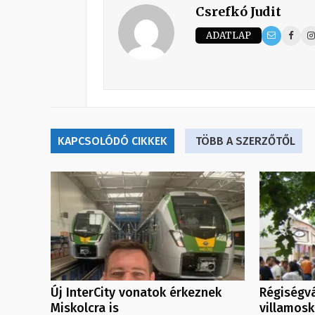
Csrefkó Judit
ADATLAP
KAPCSOLÓDÓ CIKKEK
TÖBB A SZERZŐTŐL
Új InterCity vonatok érkeznek
Régiségvá
Miskolcra is
villamos