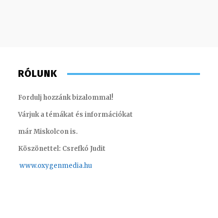
RÓLUNK
Fordulj hozzánk bizalommal!
Várjuk a témákat és információkat
már Miskolcon is.
Köszönettel: Csrefkó Judit
www.oxyge
nmedia.hu
Koródi Petra
Imre Re