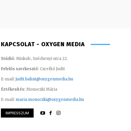
KAPCSOLAT - OXYGEN MEDIA
Stúdió:
Miskolc, Széchenyi utca 22.
Felelős szerkesztő:
Csrefkó Judit
E-mail:
judit.balint@oxygenmedia.hu
Értékesítés:
Monoczki Mária
E-mail:
maria.monoczki@oxygenmedia.hu
IMPRESSZUM
beka – marketing gyakornok
Turi Szilvia- könyv