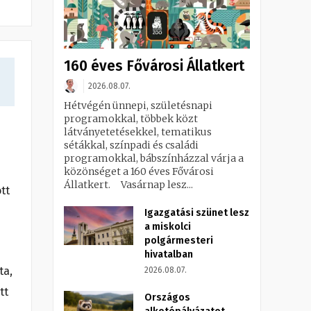
160 éves Fővárosi Állatkert
2026.08.07.
Hétvégén ünnepi, születésnapi
programokkal, többek közt
látványetetésekkel, tematikus
sétákkal, színpadi és családi
programokkal, bábszínházzal várja a
közönséget a 160 éves Fővárosi
Állatkert. Vasárnap lesz...
tt
Igazgatási szünet lesz
a miskolci
polgármesteri
hivatalban
ta,
2026.08.07.
tt
Országos