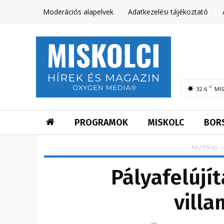
Moderációs alapelvek
Adatkezelési tájékoztató
C
32.6
MI
PROGRAMOK
MISKOLC
BOR
Kezdőlap
Pályafelújí
vill