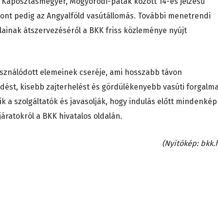
és Káposztásmegyer, Mogyoródi-patak között 14-es jelzésű
pont pedig az Angyalföld vasútállomás. További menetrendi
alainak átszervezéséről a BKK friss közleménye nyújt
használódott elemeinek cseréje, ami hosszabb távon
st, kisebb zajterhelést és gördülékenyebb vasúti forgalm
ik a szolgáltatók és javasolják, hogy indulás előtt mindenké
járatokról a BKK hivatalos oldalán.
(Nyitókép: bkk.