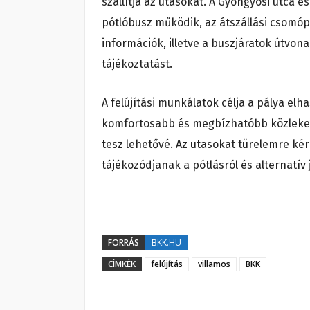
szállítja az utasokat. A Gyöngyösi utca 
pótlóbusz működik, az átszállási csomó
információk, illetve a buszjáratok útvon
tájékoztatást.
A felújítási munkálatok célja a pálya el
komfortosabb és megbízhatóbb közlekedé
tesz lehetővé. Az utasokat türelemre kér
tájékozódjanak a pótlásról és alternatív 
FORRÁS
BKK.HU
CÍMKÉK
felújítás
villamos
BKK