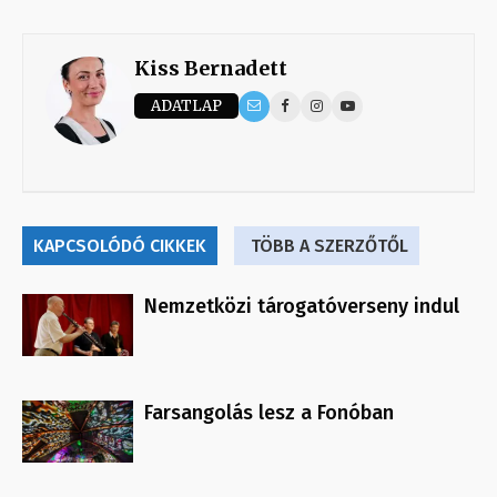
Kiss Bernadett
ADATLAP
KAPCSOLÓDÓ CIKKEK
TÖBB A SZERZŐTŐL
Nemzetközi tárogatóverseny indul
Farsangolás lesz a Fonóban