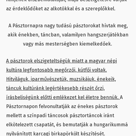
az érdeklődőket az alkotókkal és a szereplőkkel.
A Pásztornapra nagy tudású pásztorokat hívtak meg,
akik énekben, táncban, valamilyen hangszerjátékban
vagy más mesterségben kiemelkedőek.
A pásztorok elszigeteltségük miatt a magyar népi
kultúra legfontosabb megőrzői, kútfői voltak.
Hitviláguk, iparművészetük, muzsikájuk, énekeik,
táncuk kultúránk legértékesebb részét őrzi,
írásbeliségünk előtti emlékezet kel életre bennük.
A
Pásztornapon felvonultatják az énekes pásztorok
mellett a színpadi táncosok pásztortáncok iránt
elkötelezett csapatát, és bemutatják a hungarikummá
nyilvánított karcagi birkapörkölt készítését.