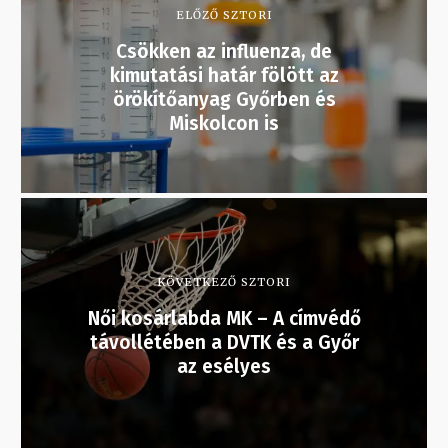
ELŐZŐ SZTORI
Csökken az influenza, de
kimutatási határ fölött az
örökítőanyag Győrben és
Miskolcon is
KÖVETKEZŐ SZTORI
Női kosárlabda MK – A címvédő
távollétében a DVTK és a Győr
az esélyes