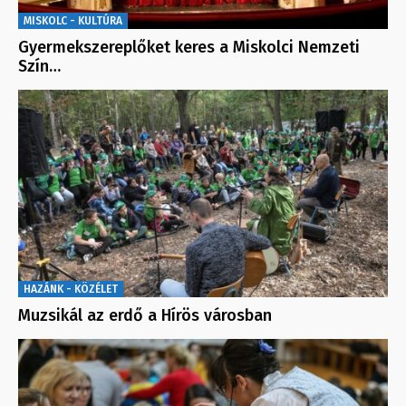
MISKOLC - KULTÚRA
Gyermekszereplőket keres a Miskolci Nemzeti
Szín…
HAZÁNK - KÖZÉLET
Muzsikál az erdő a Hírös városban