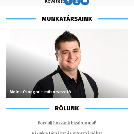
Követés:
MUNKATÁRSAINK
Molek Csongor – műsorvezető
S
RÓLUNK
Fordulj hozzánk bizalommal!
Várjuk a témákat és információkat