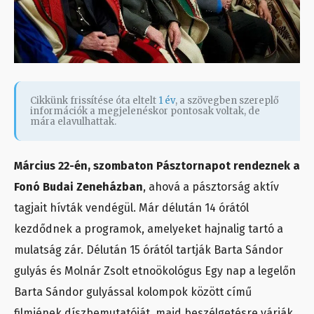
Cikkünk frissítése óta eltelt
1 év
, a szövegben szereplő
információk a megjelenéskor pontosak voltak, de
mára elavulhattak.
Március 22-én, szombaton Pásztornapot rendeznek a
Fonó Budai Zeneházban
, ahová a pásztorság aktív
tagjait hívták vendégül. Már délután 14 órától
kezdődnek a programok, amelyeket hajnalig tartó a
mulatság zár. Délután 15 órától tartják Barta Sándor
gulyás és Molnár Zsolt etnoökológus Egy nap a legelőn
Barta Sándor gulyással kolompok között című
filmjének díszbemutatóját, majd beszélgetésre várják