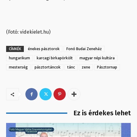
(Fotó: videkielet.hu)
CÍMKÉK
énekes pásztorok
Fonó Budai Zeneház
hungarikum
karcagi birkapörkölt
magyar népi kultúra
mesterség
pásztortáncok
tánc
zene
Pásztornap
Ez is érdekes lehet