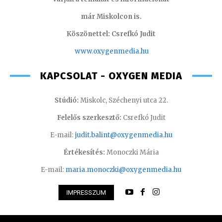
már Miskolcon is.
Köszönettel: Csrefkó Judit
www.oxyge
nmedia.hu
KAPCSOLAT - OXYGEN MEDIA
Stúdió:
Miskolc, Széchenyi utca 22.
Felelős szerkesztő:
Csrefkó Judit
E-mail:
judit.balint@oxygenmedia.hu
Értékesítés:
Monoczki Mária
E-mail:
maria.monoczki@oxygenmedia.hu
IMPRESSZUM