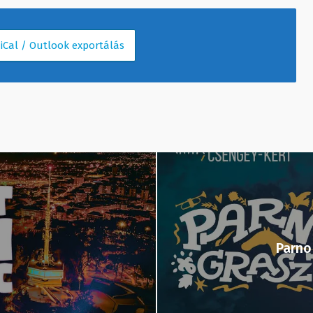
 iCal / Outlook exportálás
Parno