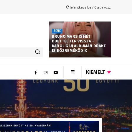
Jelentkezz be / Csatlakozz
ZENE
BRUNO MARS ISMÉT
DUETTEL TÉR VISSZA –
KAROL G ÚJ ALBUMÁN DRAKE
IS KÖZREMŰKÖDIK
KIEMELT