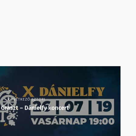
KÖVETKEZŐ SZTORI
 Graszt – Dánielfy koncert