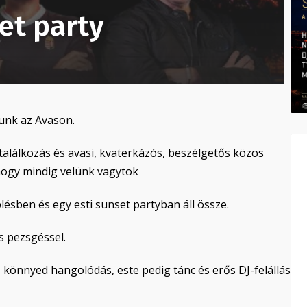
et party
zunk az Avason.
találkozás és avasi, kvaterkázós, beszélgetős közös
 hogy mindig velünk vagytok
ésben és egy esti sunset partyban áll össze.
s pezsgéssel.
, könnyed hangolódás, este pedig tánc és erős DJ-felállás