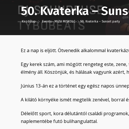
50. Kvaterka – Suns
Kezdőlap
Events - MIZU MISKOLC
50. Kvaterka – Sunset party
Ez a nap is eljött. Ötvenedik alkalommal kvaterká
Egy kerek szám, ami mögött rengeteg este, zene, 
élmény áll. Köszönjük, és hálásak vagyunk azért,
Június 13-án ez a történet egy egész napos ünnepl
A kilátó környéke ismét megtelik zenével, borral é
Délelőtt sport, kora délutántól családi programok
naplementébe futó bulihangulattal.