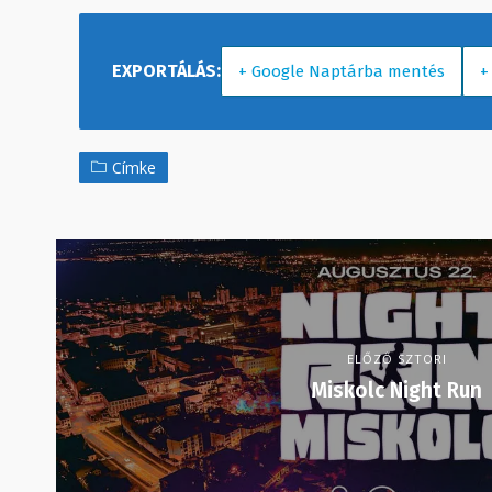
+ Google Naptárba mentés
+
Címke
ELŐZŐ SZTORI
Miskolc Night Run