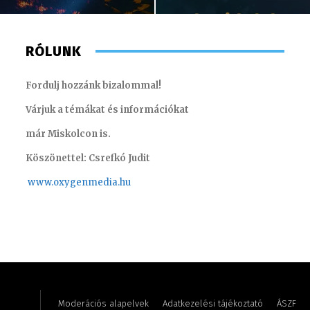
RÓLUNK
Fordulj hozzánk bizalommal!
Várjuk a témákat és információkat
már Miskolcon is.
Köszönettel: Csrefkó Judit
www.oxyge
nmedia.hu
Szigeti-Aszódi Szilvia – brand manager
Süli Gab
Moderációs alapelvek
Adatkezelési tájékoztató
ÁSZF