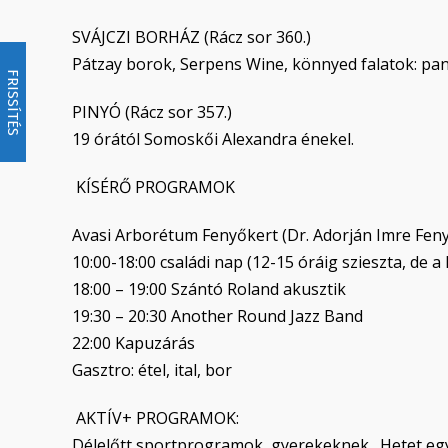
SVÁJCZI BORHÁZ (Rácz sor 360.)
Pátzay borok, Serpens Wine, könnyed falatok: pani
FRISSÍTÉS
PINYÓ (Rácz sor 357.)
19 órától Somoskői Alexandra énekel.
KÍSÉRŐ PROGRAMOK
Avasi Arborétum Fenyőkert (Dr. Adorján Imre Feny
10:00-18:00 családi nap (12-15 óráig szieszta, de a 
18:00 – 19:00 Szántó Roland akusztik
19:30 – 20:30 Another Round Jazz Band
22:00 Kapuzárás
Gasztro: étel, ital, bor
AKTÍV+ PROGRAMOK:
Délelőtt sportprogramok, gyerekeknek „Hetet egy