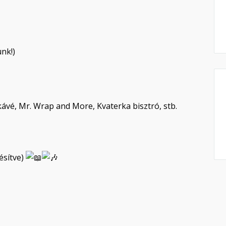
nk!)
ávé, Mr. Wrap and More, Kvaterka bisztró, stb.
ésítve)