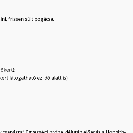
ni, frissen sült pogácsa.
őkert):
kert látogatható ez idő alatt is)
 csapásra” ügyességi próba, délután előadás a Horváth-