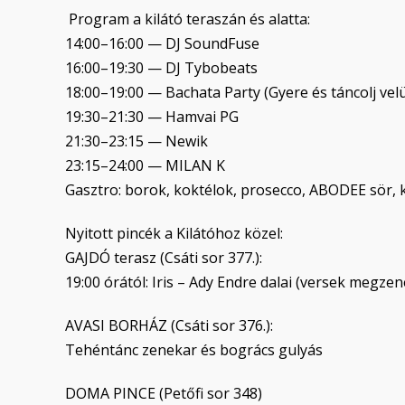
Program a kilátó teraszán és alatta:
14:00–16:00 — DJ SoundFuse
16:00–19:30 — DJ Tybobeats
18:00–19:00 — Bachata Party (Gyere és táncolj velü
19:30–21:30 — Hamvai PG
21:30–23:15 — Newik
23:15–24:00 — MILAN K
Gasztro: borok, koktélok, prosecco, ABODEE sör, k
Nyitott pincék a Kilátóhoz közel:
GAJDÓ terasz (Csáti sor 377.):
19:00 órától: Iris – Ady Endre dalai (versek megzen
AVASI BORHÁZ (Csáti sor 376.):
Tehéntánc zenekar és bogrács gulyás
DOMA PINCE (Petőfi sor 348)