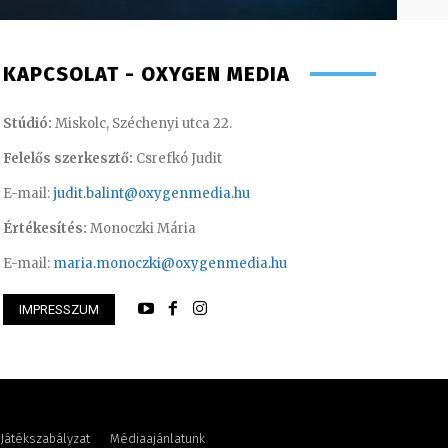
KAPCSOLAT - OXYGEN MEDIA
Stúdió:
Miskolc, Széchenyi utca 22.
Felelős szerkesztő:
Csrefkó Judit
E-mail:
judit.balint@oxygenmedia.hu
Értékesítés:
Monoczki Mária
E-mail:
maria.monoczki@oxygenmedia.hu
IMPRESSZUM
riella – sales manager
Asztalos Anna
Játékszabályzat
Médiaajánlatunk