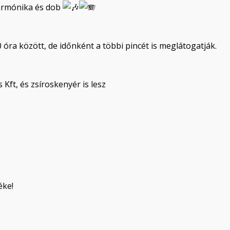
harmónika és dob
 óra között, de időnként a többi pincét is meglátogatják.
 Kft, és zsíroskenyér is lesz
éke!