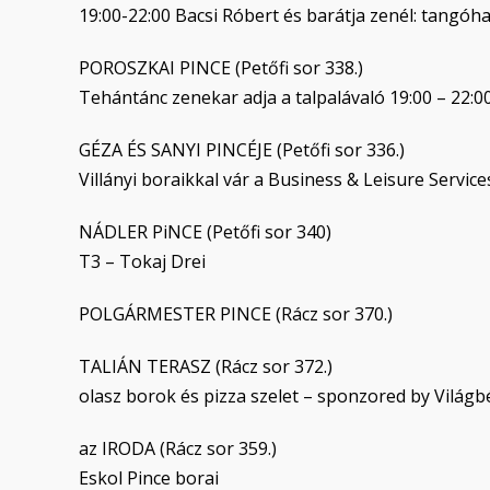
19:00-22:00 Bacsi Róbert és barátja zenél: tangó
POROSZKAI PINCE (Petőfi sor 338.)
Tehántánc zenekar adja a talpalávaló 19:00 – 22:00
GÉZA ÉS SANYI PINCÉJE (Petőfi sor 336.)
Villányi boraikkal vár a Business & Leisure Services
NÁDLER PiNCE (Petőfi sor 340)
T3 – Tokaj Drei
POLGÁRMESTER PINCE (Rácz sor 370.)
TALIÁN TERASZ (Rácz sor 372.)
olasz borok és pizza szelet – sponzored by Világb
az IRODA (Rácz sor 359.)
Eskol Pince borai