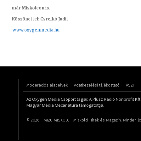
már Miskolcon is.
Köszönettel: Csrefkó Judit
www.oxyge
nmedia.hu
Huszti Tamás – operatőr, vágó
Koródi 
Moderációs alapelvek
Adatkezelési tájékoztató
ÁSZF
Az Oxygen Media Csoport tagjai: A Plusz Rádió Nonprofit Kft
Magyar Média Mecanatúra támogatottja.
©
2026
- MIZU MISKOLC - Miskolci Hírek és Magazin. Minden jo