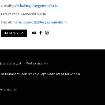
E-mail:
judit.balint@oxygenmedia.hu
Értékesítés:
Monoczki Mária
E-mail:
maria.monoczki@oxygenmedia.hu
IMPRESSZUM
Petra
Pénzes Anikó
Játékszabályzat
Médiaajánlatunk
, az Dunapart Rádió Kft és a Lajta Rádió Kft az MTVA és a
g fenntartva.