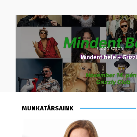
ELŐZŐ SZTORI
Mindent bele – Grizz
MUNKATÁRSAINK