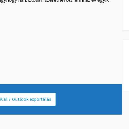
úgyhogy ha biztosan szeretnél ott lenni az év egyik
 iCal / Outlook exportálás