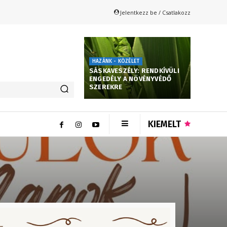
Jelentkezz be / Csatlakozz
HAZÁNK - KÖZÉLET
SÁSKAVESZÉLY: RENDKÍVÜLI
ENGEDÉLY A NÖVÉNYVÉDŐ
SZEREKRE
KIEMELT