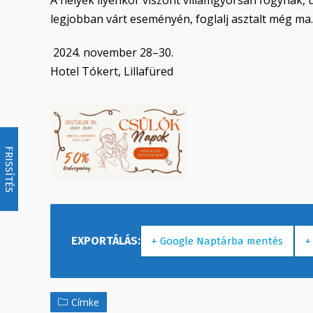
A helyek ilyenkor viszont villámgyorsan fogynak, 
legjobban várt eseményén, foglalj asztalt még ma.
2024. november 28–30.
Hotel Tókert, Lillafüred
FRISSÍTÉS
+ Google Naptárba mentés
+
Címke