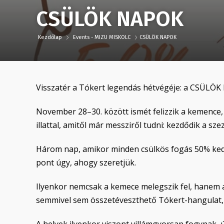
CSÜLÖK NAPOK
Kezdőlap
Events - MIZU MISKOLC
CSÜLÖK NAPOK
Visszatér a Tókert legendás hétvégéje: a CSÜLÖK
November 28–30. között ismét felizzik a kemence, 
illattal, amitől már messziről tudni: kezdődik a sze
Három nap, amikor minden csülkös fogás 50% kedve
pont úgy, ahogy szeretjük.
Ilyenkor nemcsak a kemece melegszik fel, hanem a 
semmivel sem összetéveszthető Tókert-hangulat, a