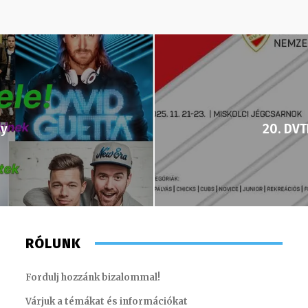
ly
20. DV
RÓLUNK
Fordulj hozzánk bizalommal!
Várjuk a témákat és információkat