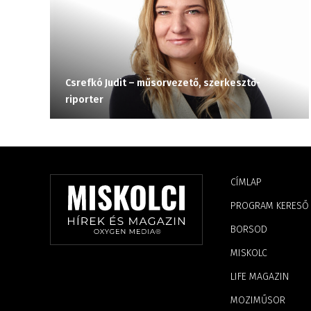
Csrefkó Judit – műsorvezető, szerkesztő-
riporter
CÍMLAP
PROGRAM KERESŐ
BORSOD
MISKOLC
LIFE MAGAZIN
MOZIMŰSOR