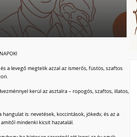
 NAPOK!
és a levegő megtelik azzal az ismerős, füstös, szaftos
zon.
zménnyel kerül az asztalra – ropogós, szaftos, illatos,
hangulat is: nevetések, koccintások, jókedv, és az a
mitől mindenki kicsit hazatalál.