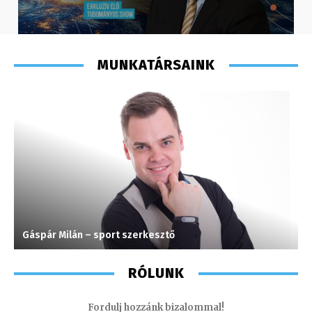
MUNKATÁRSAINK
Gáspár Milán – sport szerkesztő
I
RÓLUNK
Fordulj hozzánk bizalommal!