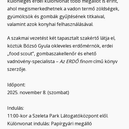
különleges erdei különvonat több megállót is érint,
ahol megismerkedhetnek a vadon termő zöldségek,
gyümölcsök és gombák gyűjtésének titkaival,
valamint azok konyhai felhasználásával.
A szakmai vezetést két tapasztalt szakértő látja el,
köztük Bózsó Gyula okleveles erdőmérnök, erdei
„food scout”, gombaszakellenőr és ehető
vadnövény-specialista –
Az ERDŐ finom
című könyv
szerzője.
Időpont:
2025. november 8. (szombat)
Indulás:
11:00-kor a Szeleta Park Látogatóközpont elől.
Különvonat indulás: Papírgyári megálló