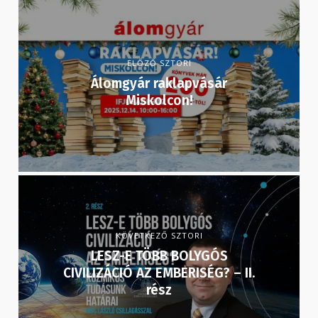
ELŐZŐ SZTORI
Álomgyár raklapvásár
Miskolcon!
KÖVETKEZŐ SZTORI
LESZ-E TÖBB BOLYGÓS
CIVILIZÁCIÓ AZ EMBERISÉG? – II.
rész