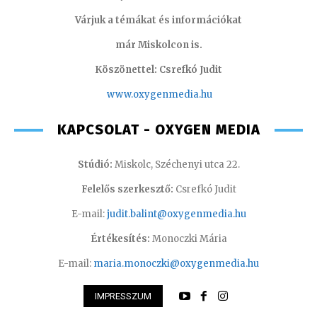
Várjuk a témákat és információkat
már Miskolcon is.
Köszönettel: Csrefkó Judit
www.oxyge
nmedia.hu
KAPCSOLAT - OXYGEN MEDIA
Stúdió:
Miskolc, Széchenyi utca 22.
Felelős szerkesztő:
Csrefkó Judit
E-mail:
judit.balint@oxygenmedia.hu
Értékesítés:
Monoczki Mária
E-mail:
maria.monoczki@oxygenmedia.hu
IMPRESSZUM