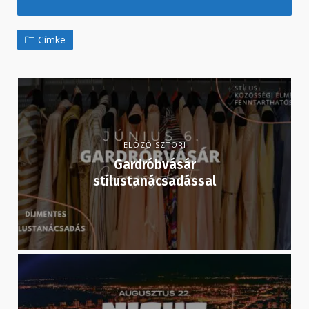
Címke
ELŐZŐ SZTORI
Gardróbvásár
stílustanácsadással