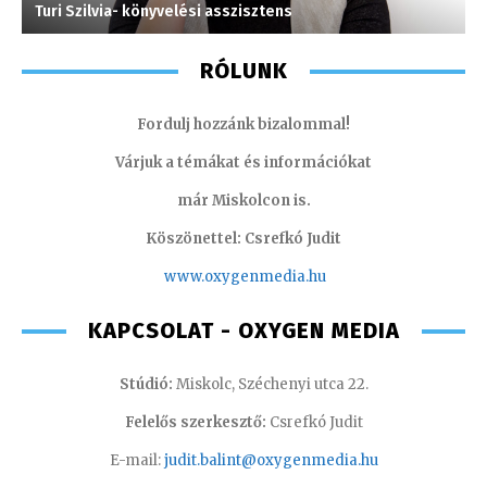
Turi Szilvia- könyvelési asszisztens
T
RÓLUNK
Fordulj hozzánk bizalommal!
Várjuk a témákat és információkat
már Miskolcon is.
Köszönettel: Csrefkó Judit
www.oxyge
nmedia.hu
KAPCSOLAT - OXYGEN MEDIA
Stúdió:
Miskolc, Széchenyi utca 22.
Felelős szerkesztő:
Csrefkó Judit
E-mail:
judit.balint@oxygenmedia.hu