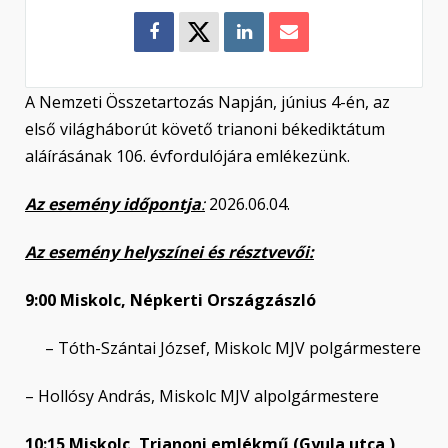
A Nemzeti Összetartozás Napján, június 4-én, az
első világháborút követő trianoni békediktátum
aláírásának 106. évfordulójára emlékezünk.
Az esemény időpontja
:
2026.06.04.
Az esemény helyszínei és résztvevői:
9:00 Miskolc, Népkerti Országzászló
– Tóth-Szántai József, Miskolc MJV polgármestere
– Hollósy András, Miskolc MJV alpolgármestere
10:15 Miskolc, Trianoni emlékmű (Gyula utca )