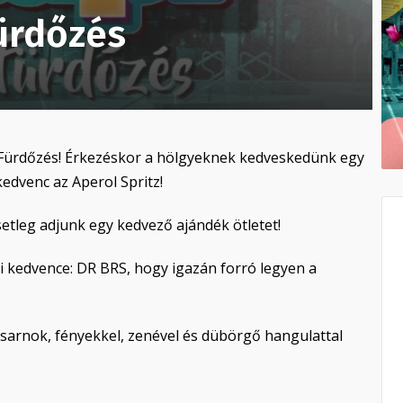
Fürdőzés
 Fürdőzés! Érkezéskor a hölgyeknek kedveskedünk egy
edvenc az Aperol Spritz!
etleg adjunk egy kedvező ajándék ötletet!
i kedvence: DR BRS, hogy igazán forró legyen a
csarnok, fényekkel, zenével és dübörgő hangulattal