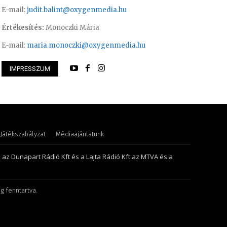
E-mail:
judit.balint@oxygenmedia.hu
Értékesítés:
Monoczki Mária
E-mail:
maria.monoczki@oxygenmedia.hu
IMPRESSZUM
 M. Veronika – könyvelő
Asztalos Anna
Játékszabályzat
Médiaajánlatunk
, az Dunapart Rádió Kft és a Lajta Rádió Kft az MTVA és a
g fenntartva.