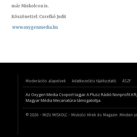
már Miskolcon is.
Köszönettel: Csrefkó Judit
www.oxyge
nmedia.hu
Szabó Döníz – sales manager
Juhászné
Moderációs alapelvek
Adatkezelési tájékoztató
ÁSZF
Az Oxygen Media Csoport tagjai: A Plusz Rádió Nonprofit Kft
Magyar Média Mecanatúra támogatottja.
©
2026
- MIZU MISKOLC - Miskolci Hírek és Magazin. Minden jo