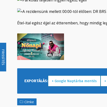
Parkolás teljesen ingyen egész éjjel!
A rezidensünk mellett 00:00-tól élőben: DR BRS
Étel-ital egész éjjel az étteremben, hogy mindig l
FRISSÍTÉS
+ Google Naptárba mentés
+
Címke