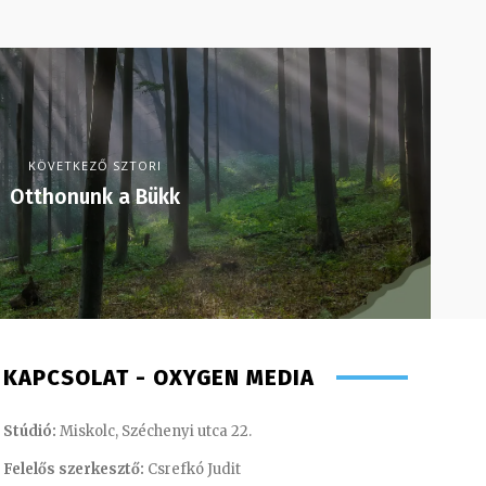
KÖVETKEZŐ SZTORI
Otthonunk a Bükk
KAPCSOLAT - OXYGEN MEDIA
Stúdió:
Miskolc, Széchenyi utca 22.
Felelős szerkesztő:
Csrefkó Judit