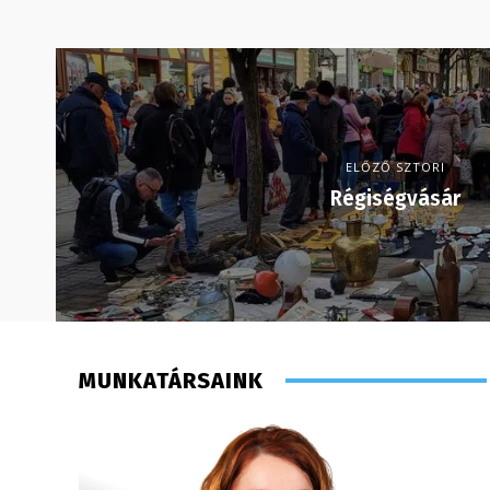
ELŐZŐ SZTORI
Régiségvásár
MUNKATÁRSAINK