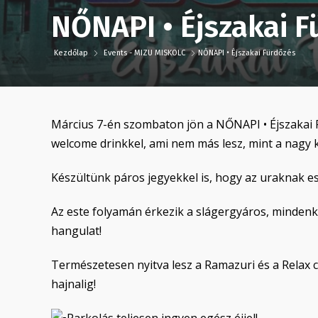
NŐNAPI • Éjszakai 
Kezdőlap
Events - MIZU MISKOLC
NŐNAPI • Éjszakai Fürdőzés
Március 7-én szombaton jön a NŐNAPI • Éjszakai
welcome drinkkel, ami nem más lesz, mint a nagy k
Készültünk páros jegyekkel is, hogy az uraknak es
Az este folyamán érkezik a slágergyáros, mindenk
hangulat!
Természetesen nyitva lesz a Ramazuri és a Relax 
hajnalig!