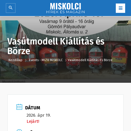
Vasútmodell Kiállítás és
Börze
Kezdőlap
Events - MIZU MISKOLC
Vasútmodell Kiállítás és Börze
DÁTUM
2026. ápr 19.
Lejárt!