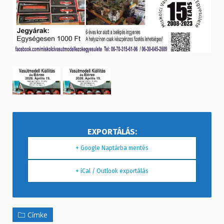
+ Google Naptárba mentés
+ iCal / Outlook exportálás
Címke