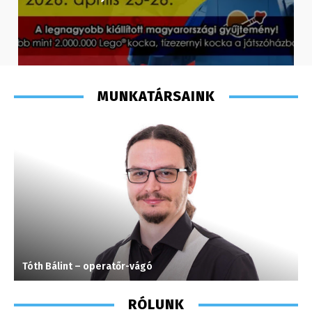
MUNKATÁRSAINK
Tóth Bálint – operatőr-vágó
H
RÓLUNK