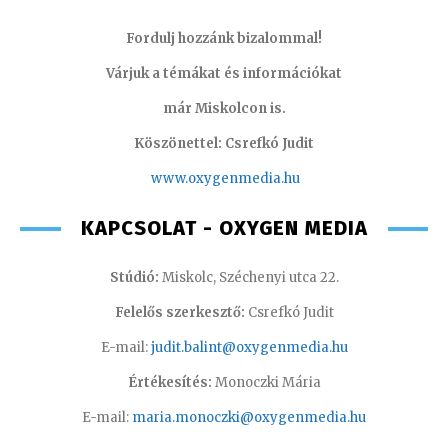
Fordulj hozzánk bizalommal!
Várjuk a témákat és információkat
már Miskolcon is.
Köszönettel: Csrefkó Judit
www.oxyge
nmedia.hu
KAPCSOLAT - OXYGEN MEDIA
Stúdió:
Miskolc, Széchenyi utca 22.
Felelős szerkesztő:
Csrefkó Judit
E-mail:
judit.balint@oxygenmedia.hu
Értékesítés:
Monoczki Mária
E-mail:
maria.monoczki@oxygenmedia.hu