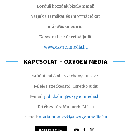
Fordulj hozzánk bizalommal!
Várjuk a témákat és információkat
már Miskolcon is.
Köszönettel: Csrefkó Judit
www.oxyge
nmedia.hu
KAPCSOLAT - OXYGEN MEDIA
Stúdió:
Miskolc, Széchenyi utca 22.
Felelős szerkesztő:
Csrefkó Judit
E-mail:
judit.balint@oxygenmedia.hu
Értékesítés:
Monoczki Mária
E-mail:
maria.monoczki@oxygenmedia.hu
IMPRESSZUM