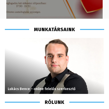
MUNKATÁRSAINK
Lukács Bence – online felelős szerkesztő
K
RÓLUNK