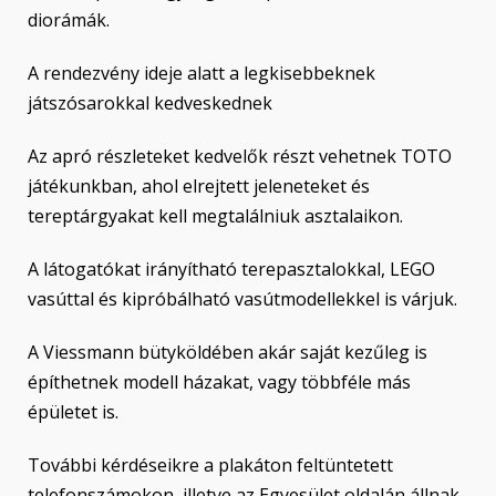
diorámák.
A rendezvény ideje alatt a legkisebbeknek
játszósarokkal kedveskednek
Az apró részleteket kedvelők részt vehetnek TOTO
játékunkban, ahol elrejtett jeleneteket és
tereptárgyakat kell megtalálniuk asztalaikon.
A látogatókat irányítható terepasztalokkal, LEGO
vasúttal és kipróbálható vasútmodellekkel is várjuk.
A Viessmann bütyköldében akár saját kezűleg is
építhetnek modell házakat, vagy többféle más
épületet is.
További kérdéseikre a plakáton feltüntetett
telefonszámokon, illetve az Egyesület oldalán állnak