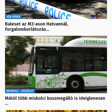
KÉK HÍREK
Baleset az M3-ason Hatvannál,
forgalomkorlátozás…
MISKOLC - KÖZÉLET
Mától több miskolci buszmegálló is ideiglenesen
…