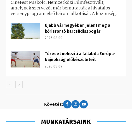
CineFest Miskolci Nemzetközi Filmfesztivált,
amelynek szervezői már bemutatták a hivatalos
versenyprogram első három alkotását. A közönség...
Újabb vármegyében jelent meg a
kőrisrontó karcsúdíszbogár
2026.08.09.
Tűzeset nehezíti a fallabda Európa-
bajnokság előkészületeit
2026.08.09.
Követés:
MUNKATÁRSAINK