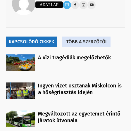
ADATLAP
KAPCSOLÓDÓ CIKKEK
TÖBB A SZERZŐTŐL
A vízi tragédiák megelőzhetők
Ingyen vizet osztanak Miskolcon is
a hőségriasztás idején
Megváltozott az egyetemet érintő
járatok útvonala