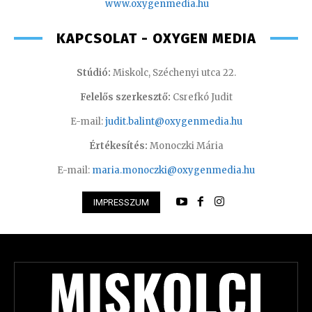
www.oxyge
nmedia.hu
KAPCSOLAT - OXYGEN MEDIA
Stúdió:
Miskolc, Széchenyi utca 22.
Felelős szerkesztő:
Csrefkó Judit
E-mail:
judit.balint@oxygenmedia.hu
Értékesítés:
Monoczki Mária
E-mail:
maria.monoczki@oxygenmedia.hu
IMPRESSZUM