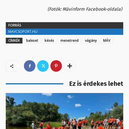
(Fotók: Mávinform Facebook-oldala)
FORRÁS
MAVCSOPORT.HU
CÍMKÉK
baleset
késés
menetrend
vágány
MÁV
Ez is érdekes lehet