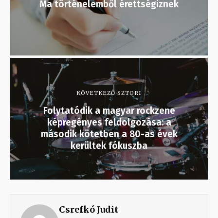
Ma történelemből érettségiznek
KÖVETKEZŐ SZTORI
Folytatódik a magyar rockzene
képregényes feldolgozása: a
második kötetben a 80-as évek
kerültek fókuszba
Csrefkó Judit