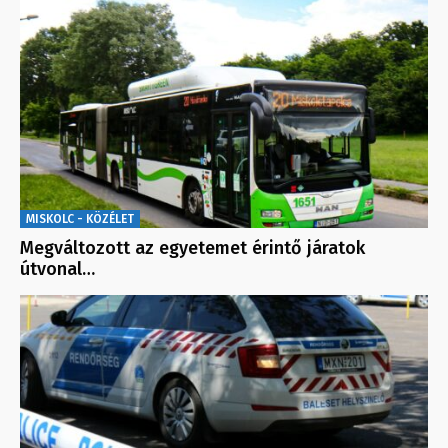
MISKOLC - KÖZÉLET
Megváltozott az egyetemet érintő járatok
útvonal…