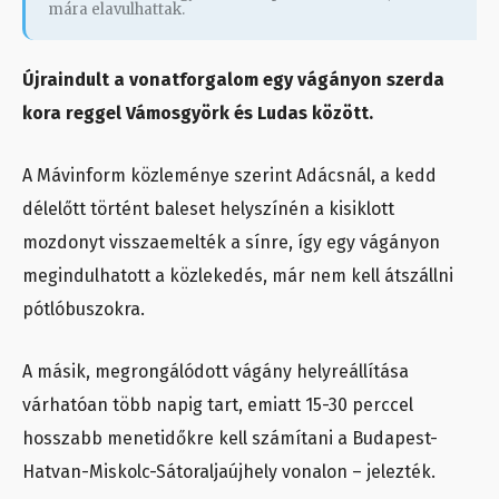
mára elavulhattak.
Újraindult a vonatforgalom egy vágányon szerda
kora reggel Vámosgyörk és Ludas között.
A Mávinform közleménye szerint Adácsnál, a kedd
délelőtt történt baleset helyszínén a kisiklott
mozdonyt visszaemelték a sínre, így egy vágányon
megindulhatott a közlekedés, már nem kell átszállni
pótlóbuszokra.
A másik, megrongálódott vágány helyreállítása
várhatóan több napig tart, emiatt 15-30 perccel
hosszabb menetidőkre kell számítani a Budapest-
Hatvan-Miskolc-Sátoraljaújhely vonalon – jelezték.