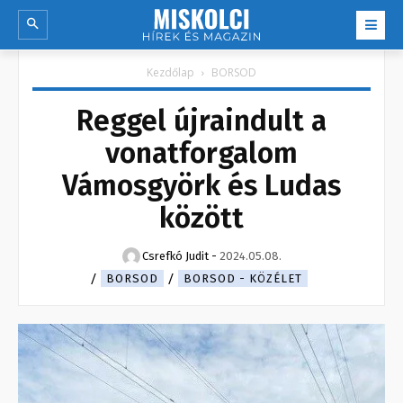
Kezdőlap
BORSOD
Reggel újraindult a
vonatforgalom
Vámosgyörk és Ludas
között
Csrefkó Judit
-
2024.05.08.
BORSOD
BORSOD - KÖZÉLET