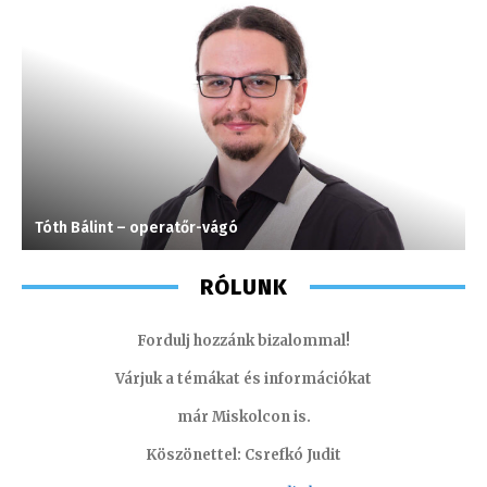
Tóth Bálint – operatőr-vágó
M
RÓLUNK
Fordulj hozzánk bizalommal!
Várjuk a témákat és információkat
már Miskolcon is.
Köszönettel: Csrefkó Judit