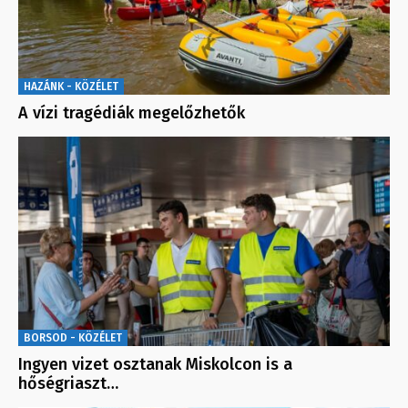
HAZÁNK - KÖZÉLET
A vízi tragédiák megelőzhetők
BORSOD - KÖZÉLET
Ingyen vizet osztanak Miskolcon is a
hőségriaszt…