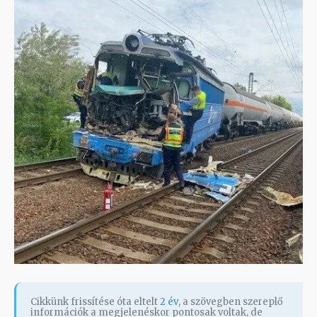
Cikkünk frissítése óta eltelt
2 év
, a szövegben szereplő
információk a megjelenéskor pontosak voltak, de