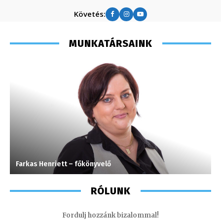
Követés:
MUNKATÁRSAINK
Farkas Henriett – főkönyvelő
K
RÓLUNK
Fordulj hozzánk bizalommal!