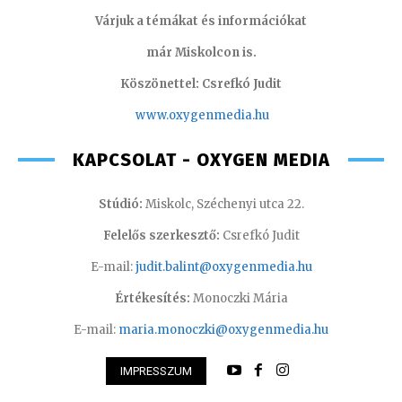
Várjuk a témákat és információkat
már Miskolcon is.
Köszönettel: Csrefkó Judit
www.oxyge
nmedia.hu
KAPCSOLAT - OXYGEN MEDIA
Stúdió:
Miskolc, Széchenyi utca 22.
Felelős szerkesztő:
Csrefkó Judit
E-mail:
judit.balint@oxygenmedia.hu
Értékesítés:
Monoczki Mária
E-mail:
maria.monoczki@oxygenmedia.hu
IMPRESSZUM