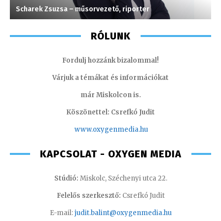
Scharek Zsuzsa – műsorvezető, riporter
G
RÓLUNK
Fordulj hozzánk bizalommal!
Várjuk a témákat és információkat
már Miskolcon is.
Köszönettel: Csrefkó Judit
www.oxyge
nmedia.hu
KAPCSOLAT - OXYGEN MEDIA
Stúdió:
Miskolc, Széchenyi utca 22.
Felelős szerkesztő:
Csrefkó Judit
E-mail:
judit.balint@oxygenmedia.hu