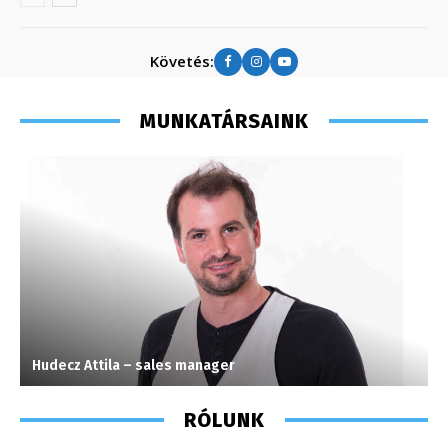
Követés:
MUNKATÁRSAINK
Hudecz Attila – sales manager
P
RÓLUNK