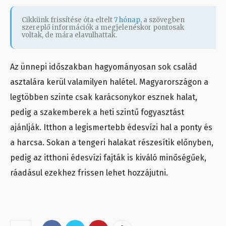
Cikkünk frissítése óta eltelt
7 hónap
, a szövegben
szereplő információk a megjelenéskor pontosak
voltak, de mára elavulhattak.
Az ünnepi időszakban hagyományosan sok család
asztalára kerül valamilyen halétel. Magyarországon a
legtöbben szinte csak karácsonykor esznek halat,
pedig a szakemberek a heti szintű fogyasztást
ajánlják. Itthon a legismertebb édesvízi hal a ponty és
a harcsa. Sokan a tengeri halakat részesítik előnyben,
pedig az itthoni édesvízi fajták is kiváló minőségűek,
ráadásul ezekhez frissen lehet hozzájutni.