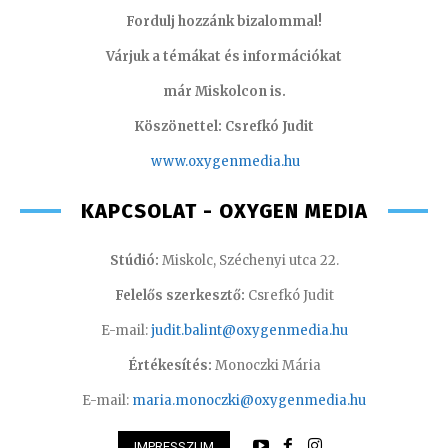
Fordulj hozzánk bizalommal!
Várjuk a témákat és információkat
már Miskolcon is.
Köszönettel: Csrefkó Judit
www.oxyge
nmedia.hu
KAPCSOLAT - OXYGEN MEDIA
Stúdió:
Miskolc, Széchenyi utca 22.
Felelős szerkesztő:
Csrefkó Judit
E-mail:
judit.balint@oxygenmedia.hu
Értékesítés:
Monoczki Mária
E-mail:
maria.monoczki@oxygenmedia.hu
IMPRESSZUM