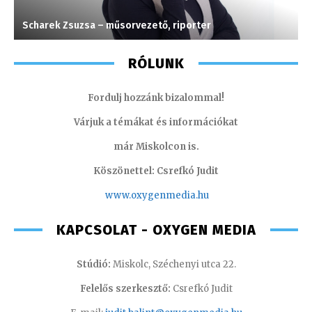
Scharek Zsuzsa – műsorvezető, riporter
M
RÓLUNK
Fordulj hozzánk bizalommal!
Várjuk a témákat és információkat
már Miskolcon is.
Köszönettel: Csrefkó Judit
www.oxyge
nmedia.hu
KAPCSOLAT - OXYGEN MEDIA
Stúdió:
Miskolc, Széchenyi utca 22.
Felelős szerkesztő:
Csrefkó Judit