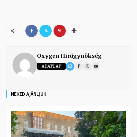
Oxygen Hirügynökség
ADATLAP
NEKED AJÁNLJUK