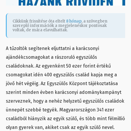
Cikkünk frissítése óta eltelt
8 hónap
, a szövegben
szereplő információk a megjelenéskor pontosak
voltak, de mára elavulhattak.
A tűzoltók segítenek eljuttatni a karácsonyi
ajándékcsomagokat a rászoruló egyszülős
családoknak. Az egyenként 50 ezer forint értékű
csomagokat idén 400 egyszülős család kapja meg a
jövő hét végéig. Az Egyszülős Központ tájékoztatása
szerint minden évben karácsonyi adománykampányt
szerveznek, hogy a nehéz helyzetű egyszülős családok
ünnepét szebbé tegyék. Magyarországon 341 ezer
családból hiányzik az egyik szülő, és több mint félmillió
olyan gyerek van, akiket csak az egyik szülő nevel.