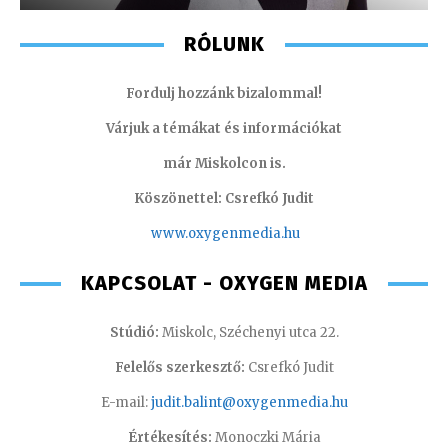
RÓLUNK
Fordulj hozzánk bizalommal!
Várjuk a témákat és információkat
már Miskolcon is.
Köszönettel: Csrefkó Judit
www.oxyge
nmedia.hu
KAPCSOLAT - OXYGEN MEDIA
Stúdió:
Miskolc, Széchenyi utca 22.
Felelős szerkesztő:
Csrefkó Judit
E-mail:
judit.balint@oxygenmedia.hu
Értékesítés:
Monoczki Mária