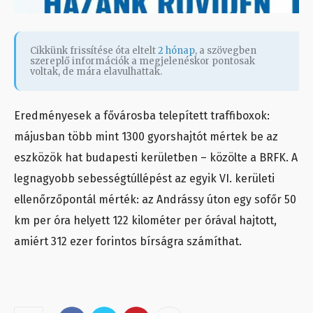
Cikkünk frissítése óta eltelt
2 hónap
, a szövegben
szereplő információk a megjelenéskor pontosak
voltak, de mára elavulhattak.
Eredményesek a fővárosba telepített traffiboxok:
májusban több mint 1300 gyorshajtót mértek be az
eszközök hat budapesti kerületben – közölte a BRFK. A
legnagyobb sebességtúllépést az egyik VI. kerületi
ellenőrzőpontál mérték: az Andrássy úton egy sofőr 50
km per óra helyett 122 kilométer per órával hajtott,
amiért 312 ezer forintos bírságra számíthat.