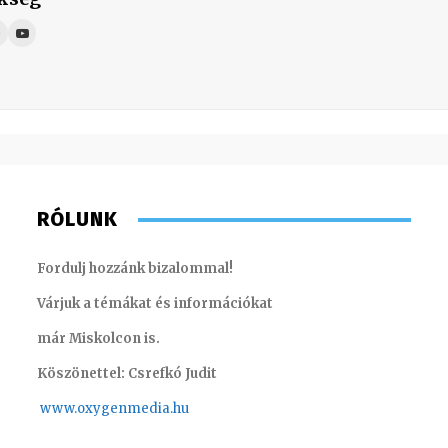
RÓLUNK
Fordulj hozzánk bizalommal!
Várjuk a témákat és információkat
már Miskolcon is.
Köszönettel: Csrefkó Judit
www.oxyge
nmedia.hu