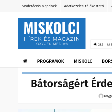
Moderációs alapelvek
Adatkezelési tájékoztató
C
28.3
MI
PROGRAMOK
MISKOLC
BOR
Bátorságért Érde
Oxyg