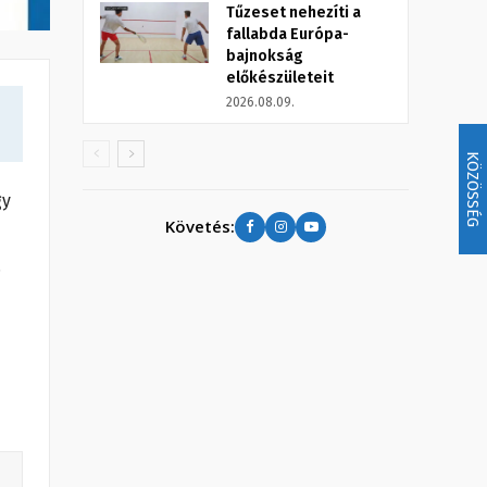
Tűzeset nehezíti a
fallabda Európa-
bajnokság
előkészületeit
2026.08.09.
KÖZÖSSÉG
gy
Követés:
.