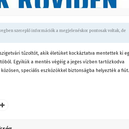
övegben szereplő információk a megjelenéskor pontosak voltak, de
szigetvári tűzoltót, akik életüket kockáztatva mentettek ki e
ztóból. Egyikük a mentés végéig a jeges vízben tartózkodva
ai közösen, speciális eszközökkel biztonságba helyezték a fiút
kség