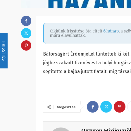
Cikkünk frissítése óta eltelt
6 hónap
, a sz
mára elavulhattak.
FRISSÍTÉS
Bátorságért Érdemjellel tüntettek ki két 
jégbe szakadt tizenévest a helyi horgás
segítette a bajba jutott fiatalt, míg társ
Megosztás
Oxygen Hirügynö