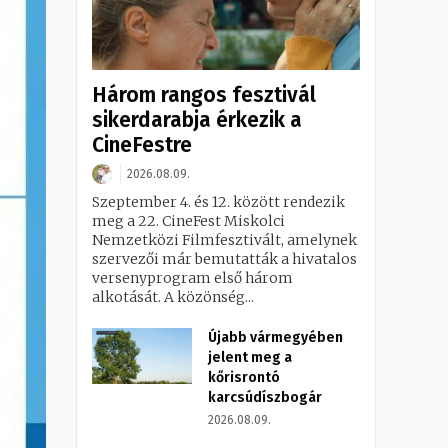
Három rangos fesztivál
sikerdarabja érkezik a
CineFestre
2026.08.09.
Szeptember 4. és 12. között rendezik
meg a 22. CineFest Miskolci
Nemzetközi Filmfesztivált, amelynek
szervezői már bemutatták a hivatalos
versenyprogram első három
alkotását. A közönség...
Újabb vármegyében
jelent meg a
kőrisrontó
karcsúdíszbogár
2026.08.09.