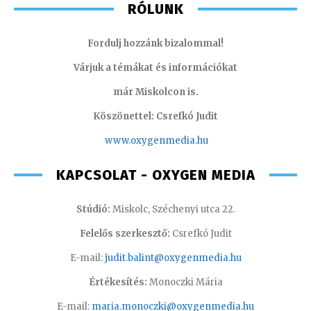
RÓLUNK
Fordulj hozzánk bizalommal!
Várjuk a témákat és információkat
már Miskolcon is.
Köszönettel: Csrefkó Judit
www.oxyge
nmedia.hu
KAPCSOLAT - OXYGEN MEDIA
Stúdió:
Miskolc, Széchenyi utca 22.
Felelős szerkesztő:
Csrefkó Judit
E-mail:
judit.balint@oxygenmedia.hu
Értékesítés:
Monoczki Mária
E-mail:
maria.monoczki@oxygenmedia.hu