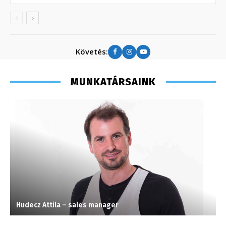
Követés:
MUNKATÁRSAINK
Hudecz Attila – sales manager
F